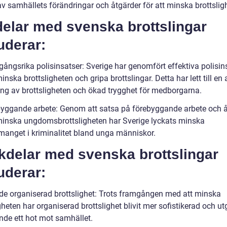
 av samhällets förändringar och åtgärder för att minska brottslig
delar med svenska brottslingar
uderar:
gångsrika polisinsatser: Sverige har genomfört effektiva polisin
minska brottsligheten och gripa brottslingar. Detta har lett till en
ng av brottsligheten och ökad trygghet för medborgarna.
byggande arbete: Genom att satsa på förebyggande arbete och 
 minska ungdomsbrottsligheten har Sverige lyckats minska
anget i kriminalitet bland unga människor.
kdelar med svenska brottslingar
uderar:
de organiserad brottslighet: Trots framgången med att minska
gheten har organiserad brottslighet blivit mer sofistikerad och ut
ande ett hot mot samhället.