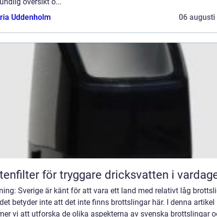
undlig översikt ö...
oria Uddenholm
06 augusti
tenfilter för tryggare dricksvatten i vardag
ning: Sverige är känt för att vara ett land med relativt låg brottsl
et betyder inte att det inte finns brottslingar här. I denna artikel
r vi att utforska de olika aspekterna av svenska brottslingar 