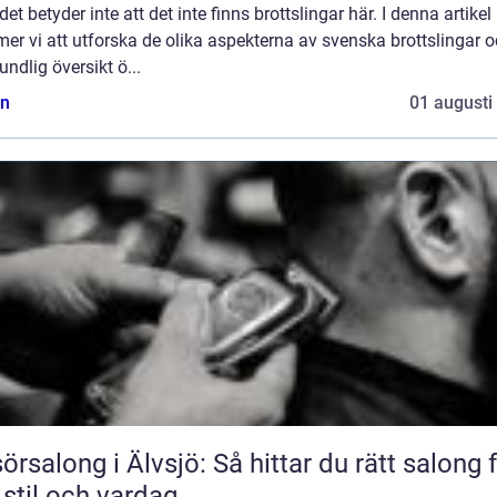
et betyder inte att det inte finns brottslingar här. I denna artikel
r vi att utforska de olika aspekterna av svenska brottslingar 
undlig översikt ö...
n
01 augusti
sörsalong i Älvsjö: Så hittar du rätt salong 
 stil och vardag