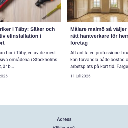
riker i Täby: Säker och
Målare malmö så väljer du
tiv elinstallation i
rätt hantverkare för he
rt
företag
n bor i Täby, en av de mest
Att anlita en professionell m
siva områdena i Stockholms
kan förvandla både bostad 
, är b...
arbetsplats på kort tid. Färger,
 2026
11 juli 2026
Adress