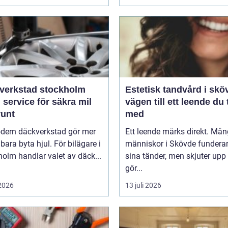
verkstad stockholm
Estetisk tandvård i skö
 service för säkra mil
vägen till ett leende du 
runt
med
dern däckverkstad gör mer
Ett leende märks direkt. Må
 bara byta hjul. För bilägare i
människor i Skövde funderar
olm handlar valet av däck...
sina tänder, men skjuter upp 
gör...
 2026
13 juli 2026