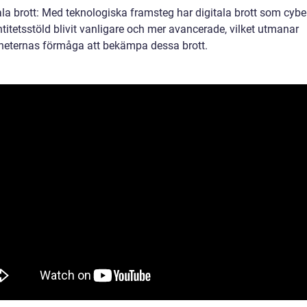
ala brott: Med teknologiska framsteg har digitala brott som cybe
titetsstöld blivit vanligare och mer avancerade, vilket utmanar
eternas förmåga att bekämpa dessa brott.