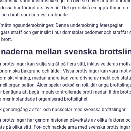
sstatistik: Kriminalstatistiken ger en översikt över antalet anmäl
 dessa har förändrats över tid. Det ger också en uppfattning om 
r och brott som är mest drabbade.
ffmätningsundersökningen: Denna undersökning återspeglar
ngars straff och ger insikt i hur domstolar bedömer och straffar 
 brott.
lnaderna mellan svenska brottsli
brottslingar kan skilja sig åt på flera sätt, inklusive deras motiv
onomiska bakgrund och ålder. Vissa brottslingar kan vara moti
omiskt vinning, medan andra kan vara drivna av makt och stat
nell organisation. Ålder spelar också en roll, där unga brottsling
r benägna att begå impulskontrollerade brott medan äldre brott
a mer inblandade i organiserad brottslighet.
sk genomgång av för- och nackdelar med svenska brottslingar
 brottslingar har genom historien påverkats av olika faktorer oc
ats på olika sätt. För- och nackdelarna med svenska brottslingar