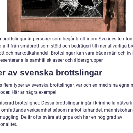
 brottslingar är personer som begår brott inom Sveriges territor
 allt från småbrott som stöld och bedrägeri till mer allvarliga b
ott och narkotikahandel. Brottslingar kan vara både män och kv
resenterar alla samhällsklasser och åldersgrupper.
r av svenska brottslingar
s flera typer av svenska brottslingar, var och en med sina egna 
oder. Här är några exempel:
iserad brottslighet: Dessa brottslingar ingår i kriminella nätverk
r omfattande verksamhet såsom narkotikahandel, människohan
uggling. De är ofta svåra att gripa och har en hög grad av
onalitet.