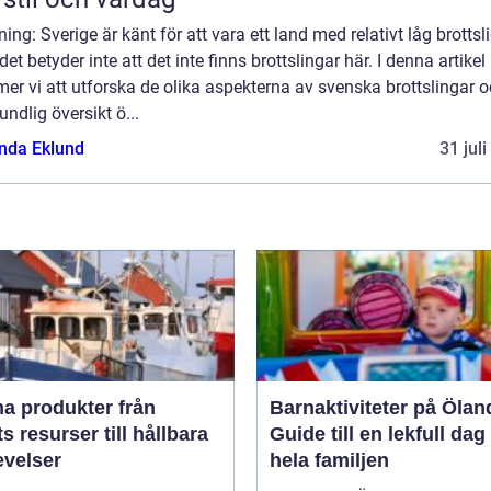
ning: Sverige är känt för att vara ett land med relativt låg brottsl
et betyder inte att det inte finns brottslingar här. I denna artikel
r vi att utforska de olika aspekterna av svenska brottslingar 
undlig översikt ö...
da Eklund
31 jul
 produkter från
Barnaktiviteter på Ölan
s resurser till hållbara
Guide till en lekfull dag
evelser
hela familjen