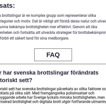
sats:
 brottslingar är en komplex grupp som representerar olika
tegorier och motiv. Det är viktigt att förstå deras natur och utve
 kunna bekämpa brottsligheten mer effektivt. Genom att öka
nheten och fortsätta att utveckla strategier för brottsbekämpni
förbli ett säkert land för sina medborgare.
FAQ
 har svenska brottslingar förändrats
toriskt sett?
riskt sett har svenska brottslingar påverkats av olika faktorer o
cklats på olika sätt. Med framgångsrika polisinsatser och
byggande arbete har Sverige lyckats minska brottsligheten, men
iserad brottslighet och digitala brott utgör fortfarande utmanin