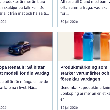
a produkter är mer än bara
Att resa till Öland med barn 
ch skaldjur på tallriken. De
ofta samma fråga: vad ska n
 allt från mat och hälsa ti...
för ...
 2026
30 juli 2026
öpa Renault: Så hittar
Produktmärkning som
tt modell för din vardag
stärker varumärket och
förenklar vardagen
pa bil är för många en av de
affärerna i livet. När...
Genomtänkt produktmärkni
Jönköping är mer än en etike
en ...
 2026
15 juli 2026