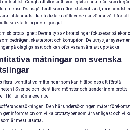
kriminalitet: Gängbrottslingar är vanligtvis unga män som ingår
lla grupper. De begår brott som gängrelaterat våld, droghandel o
ara inblandade i territoriella konflikter och använda våld för att
ålla sin ställning inom gänget.
omisk brottslighet: Denna typ av brottslingar fokuserar på eko
som bedrägeri, skattebrott och korruption. De utnyttjar systemen
engar på olagliga sätt och kan ofta vara svåra att upptäcka.
ntitativa mätningar om svenska
tslingar
s flera kvantitativa mätningar som kan hjälpa oss att förstå
gheten i Sverige och identifiera mönster och trender inom brottsl
ter. Här är några exempel:
tsofferundersökningen: Den här undersökningen mäter förekoms
h ger information om vilka brottstyper som är vanligast och vilk
 som är mest utsatta.