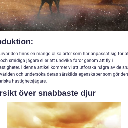
oduktion:
rvärlden finns en mängd olika arter som har anpassat sig för att
ch smidiga jägare eller att undvika faror genom att fly i
astigheter. I denna artikel kommer vi att utforska några av de s
i världen och undersöka deras särskilda egenskaper som gör dem 
riska hastighetsjägare.
sikt över snabbaste djur