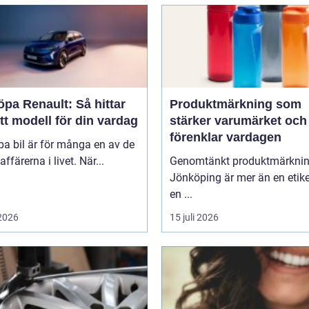
öpa Renault: Så hittar
Produktmärkning som
tt modell för din vardag
stärker varumärket och
förenklar vardagen
pa bil är för många en av de
affärerna i livet. När...
Genomtänkt produktmärkni
Jönköping är mer än en etike
en ...
 2026
15 juli 2026