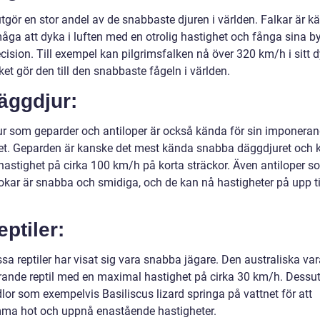
tgör en stor andel av de snabbaste djuren i världen. Falkar är k
måga att dyka i luften med en otrolig hastighet och fånga sina b
cision. Till exempel kan pilgrimsfalken nå över 320 km/h i sitt
lket gör den till den snabbaste fågeln i världen.
äggdjur:
r som geparder och antiloper är också kända för sin imponera
et. Geparden är kanske det mest kända snabba däggdjuret och 
hastighet på cirka 100 km/h på korta sträckor. Även antiloper s
okar är snabba och smidiga, och de kan nå hastigheter på upp ti
eptiler:
sa reptiler har visat sig vara snabba jägare. Den australiska var
ande reptil med en maximal hastighet på cirka 30 km/h. Dess
lor som exempelvis Basiliscus lizard springa på vattnet för att
a hot och uppnå enastående hastigheter.