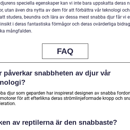
djurens speciella egenskaper kan vi inte bara uppskatta deras n
, utan även dra nytta av dem för att förbättra vår teknologi och
tt studera, beundra och lära av dessa mest snabba djur får vi 
insikt i deras fantastiska förmågor och deras ovärderliga bidrag 
ska mångfalden.
FAQ
r påverkar snabbheten av djur vår
knologi?
ba djur som geparden har inspirerat designen av snabba fordo
tmotorer för att efterlikna deras strömlinjeformade kropp och s
eration.
ken av reptilerna är den snabbaste?