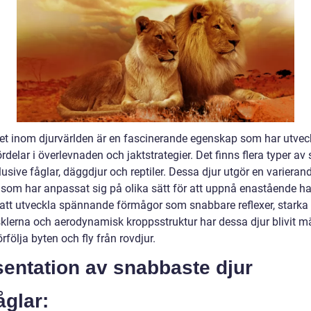
t inom djurvärlden är en fascinerande egenskap som har utveck
ördelar i överlevnaden och jaktstrategier. Det finns flera typer a
klusive fåglar, däggdjur och reptiler. Dessa djur utgör en varieran
r som har anpassat sig på olika sätt för att uppnå enastående ha
tt utveckla spännande förmågor som snabbare reflexer, starka
lerna och aerodynamisk kroppsstruktur har dessa djur blivit m
örfölja byten och fly från rovdjur.
entation av snabbaste djur
åglar: