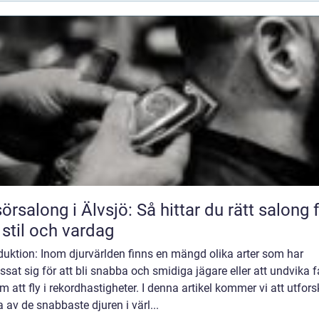
sörsalong i Älvsjö: Så hittar du rätt salong 
 stil och vardag
duktion: Inom djurvärlden finns en mängd olika arter som har
sat sig för att bli snabba och smidiga jägare eller att undvika f
 att fly i rekordhastigheter. I denna artikel kommer vi att utfor
 av de snabbaste djuren i värl...