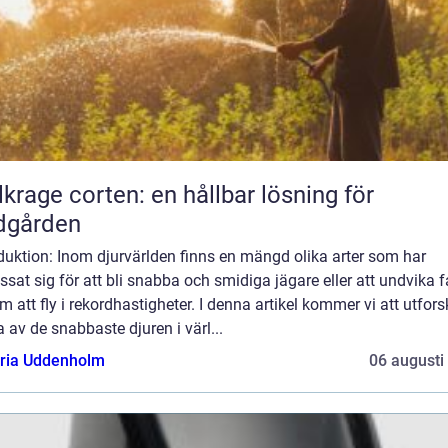
lkrage corten: en hållbar lösning för
dgården
duktion: Inom djurvärlden finns en mängd olika arter som har
sat sig för att bli snabba och smidiga jägare eller att undvika f
 att fly i rekordhastigheter. I denna artikel kommer vi att utfor
 av de snabbaste djuren i värl...
oria Uddenholm
06 augusti