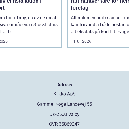
tiv elinstallation i
rätt hantverkare för he
rt
företag
n bor i Täby, en av de mest
Att anlita en professionell m
siva områdena i Stockholms
kan förvandla både bostad 
, är b...
arbetsplats på kort tid. Färger,
 2026
11 juli 2026
Adress