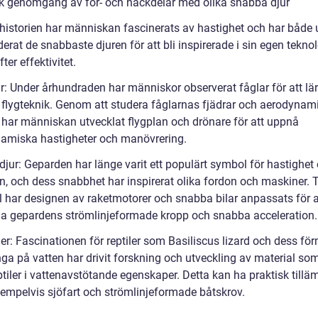
sk genomgång av för- och nackdelar med olika snabba djur
istorien har människan fascinerats av hastighet och har både u
erat de snabbaste djuren för att bli inspirerade i sin egen tekno
fter effektivitet.
r: Under århundraden har människor observerat fåglar för att lär
flygteknik. Genom att studera fåglarnas fjädrar och aerodynam
 har människan utvecklat flygplan och drönare för att uppnå
amiska hastigheter och manövrering.
djur: Geparden har länge varit ett populärt symbol för hastighet
n, och dess snabbhet har inspirerat olika fordon och maskiner. T
 har designen av raketmotorer och snabba bilar anpassats för a
kna gepardens strömlinjeformade kropp och snabba acceleration.
ler: Fascinationen för reptiler som Basiliscus lizard och dess f
nga på vatten har drivit forskning och utveckling av material so
ptiler i vattenavstötande egenskaper. Detta kan ha praktisk till
empelvis sjöfart och strömlinjeformade båtskrov.