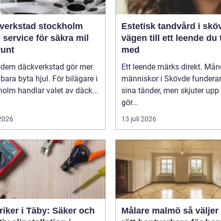
verkstad stockholm
Estetisk tandvård i skö
 service för säkra mil
vägen till ett leende du 
runt
med
dern däckverkstad gör mer
Ett leende märks direkt. Må
 bara byta hjul. För bilägare i
människor i Skövde funderar
olm handlar valet av däck...
sina tänder, men skjuter upp 
gör...
 2026
13 juli 2026
riker i Täby: Säker och
Målare malmö så väljer du