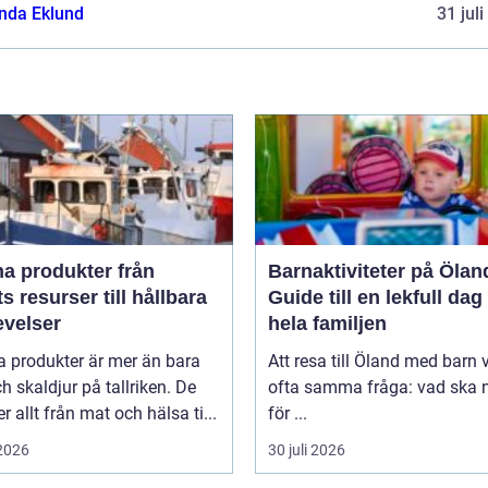
da Eklund
31 jul
 produkter från
Barnaktiviteter på Ölan
s resurser till hållbara
Guide till en lekfull dag
evelser
hela familjen
a produkter är mer än bara
Att resa till Öland med barn 
ch skaldjur på tallriken. De
ofta samma fråga: vad ska n
 allt från mat och hälsa ti...
för ...
 2026
30 juli 2026