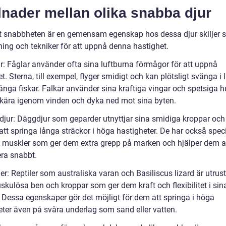
lnader mellan olika snabba djur
tt snabbheten är en gemensam egenskap hos dessa djur skiljer s
ing och tekniker för att uppnå denna hastighet.
ar: Fåglar använder ofta sina luftburna förmågor för att uppnå
. Sterna, till exempel, flyger smidigt och kan plötsligt svänga i 
fånga fiskar. Falkar använder sina kraftiga vingar och spetsiga 
 skära igenom vinden och dyka ned mot sina byten.
djur: Däggdjur som geparder utnyttjar sina smidiga kroppar och
att springa långa sträckor i höga hastigheter. De har också speci
h muskler som ger dem extra grepp på marken och hjälper dem a
era snabbt.
ler: Reptiler som australiska varan och Basiliscus lizard är utrus
kulösa ben och kroppar som ger dem kraft och flexibilitet i sin
. Dessa egenskaper gör det möjligt för dem att springa i höga
eter även på svåra underlag som sand eller vatten.