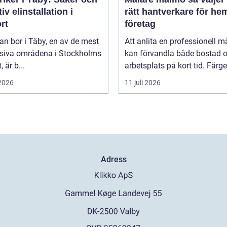
tiv elinstallation i
rätt hantverkare för he
rt
företag
n bor i Täby, en av de mest
Att anlita en professionell m
siva områdena i Stockholms
kan förvandla både bostad 
, är b...
arbetsplats på kort tid. Färger,
 2026
11 juli 2026
Adress