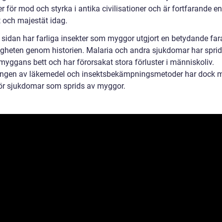
 för mod och styrka i antika civilisationer och är fortfarande e
t och majestät idag.
 sidan har farliga insekter som myggor utgjort en betydande far
gheten genom historien. Malaria och andra sjukdomar har sprid
yggans bett och har förorsakat stora förluster i människoliv.
ingen av läkemedel och insektsbekämpningsmetoder har dock 
för sjukdomar som sprids av myggor.