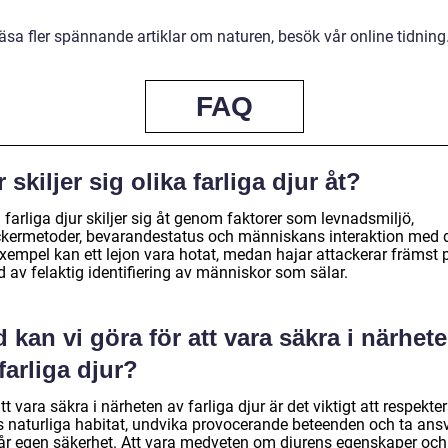
läsa fler spännande artiklar om naturen, besök vår online tidning
FAQ
 skiljer sig olika farliga djur åt?
 farliga djur skiljer sig åt genom faktorer som levnadsmiljö,
ckermetoder, bevarandestatus och människans interaktion med 
exempel kan ett lejon vara hotat, medan hajar attackerar främst 
 av felaktig identifiering av människor som sälar.
 kan vi göra för att vara säkra i närhet
farliga djur?
tt vara säkra i närheten av farliga djur är det viktigt att respekte
s naturliga habitat, undvika provocerande beteenden och ta ans
vår egen säkerhet. Att vara medveten om djurens egenskaper och