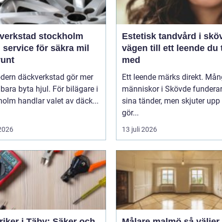
verkstad stockholm
Estetisk tandvård i skö
 service för säkra mil
vägen till ett leende du 
runt
med
dern däckverkstad gör mer
Ett leende märks direkt. Må
 bara byta hjul. För bilägare i
människor i Skövde funderar
olm handlar valet av däck...
sina tänder, men skjuter upp 
gör...
 2026
13 juli 2026
riker i Täby: Säker och
Målare malmö så väljer du