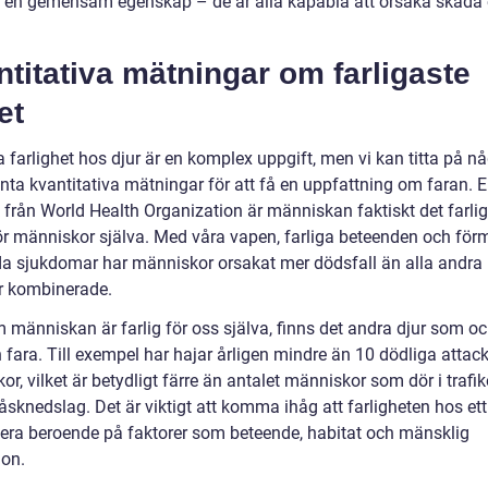
r en gemensam egenskap – de är alla kapabla att orsaka skada e
titativa mätningar om farligaste
et
 farlighet hos djur är en komplex uppgift, men vi kan titta på n
nta kvantitativa mätningar för att få en uppfattning om faran. E
k från World Health Organization är människan faktiskt det farli
för människor själva. Med våra vapen, farliga beteenden och fö
ida sjukdomar har människor orsakat mer dödsfall än alla andra
er kombinerade.
 människan är farlig för oss själva, finns det andra djur som o
 fara. Till exempel har hajar årligen mindre än 10 dödliga attac
r, vilket är betydligt färre än antalet människor som dör i trafi
 åsknedslag. Det är viktigt att komma ihåg att farligheten hos ett
iera beroende på faktorer som beteende, habitat och mänsklig
ion.