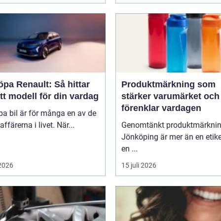
öpa Renault: Så hittar
Produktmärkning som
tt modell för din vardag
stärker varumärket och
förenklar vardagen
pa bil är för många en av de
affärerna i livet. När...
Genomtänkt produktmärkni
Jönköping är mer än en etike
en ...
 2026
15 juli 2026