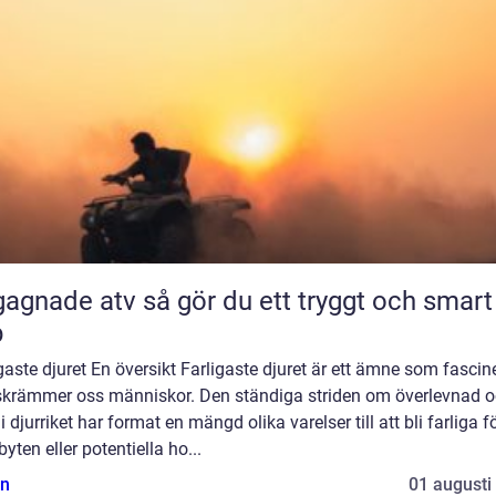
 atv så gör du ett tryggt och smart
p
gaste djuret En översikt Farligaste djuret är ett ämne som fascin
skrämmer oss människor. Den ständiga striden om överlevnad 
i djurriket har format en mängd olika varelser till att bli farliga f
byten eller potentiella ho...
n
01 augusti