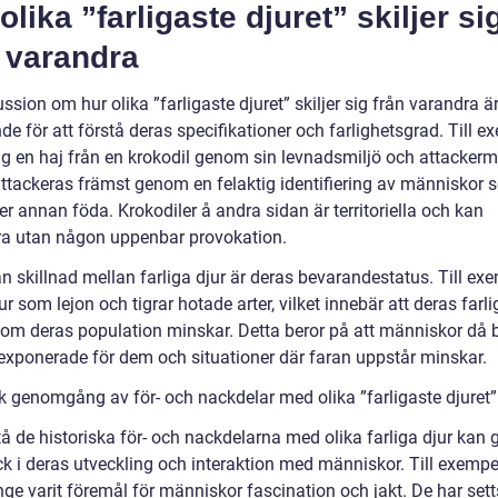
olika ”farligaste djuret” skiljer si
 varandra
ssion om hur olika ”farligaste djuret” skiljer sig från varandra ä
e för att förstå deras specifikationer och farlighetsgrad. Till e
sig en haj från en krokodil genom sin levnadsmiljö och attackerm
attackeras främst genom en felaktig identifiering av människor
ler annan föda. Krokodiler å andra sidan är territoriella och kan
ra utan någon uppenbar provokation.
 skillnad mellan farliga djur är deras bevarandestatus. Till exe
ur som lejon och tigrar hotade arter, vilket innebär att deras farl
om deras population minskar. Detta beror på att människor då b
exponerade för dem och situationer där faran uppstår minskar.
sk genomgång av för- och nackdelar med olika ”farligaste djuret”
tå de historiska för- och nackdelarna med olika farliga djur kan 
ck i deras utveckling och interaktion med människor. Till exempe
nge varit föremål för människor fascination och jakt. De har set