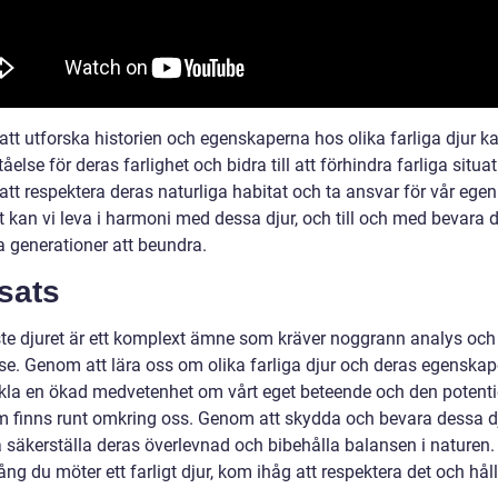
tt utforska historien och egenskaperna hos olika farliga djur ka
tåelse för deras farlighet och bidra till att förhindra farliga situat
tt respektera deras naturliga habitat och ta ansvar för vår egen
t kan vi leva i harmoni med dessa djur, och till och med bevara 
a generationer att beundra.
sats
ste djuret är ett komplext ämne som kräver noggrann analys och
lse. Genom att lära oss om olika farliga djur och deras egenskap
ckla en ökad medvetenhet om vårt eget beteende och den potenti
m finns runt omkring oss. Genom att skydda och bevara dessa d
å säkerställa deras överlevnad och bibehålla balansen i naturen.
ng du möter ett farligt djur, kom ihåg att respektera det och håll