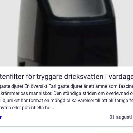
tenfilter för tryggare dricksvatten i vardag
gaste djuret En översikt Farligaste djuret är ett ämne som fascin
skrämmer oss människor. Den ständiga striden om överlevnad 
i djurriket har format en mängd olika varelser till att bli farliga f
byten eller potentiella ho...
n
01 augusti