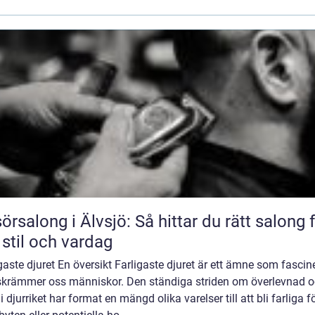
sörsalong i Älvsjö: Så hittar du rätt salong 
 stil och vardag
gaste djuret En översikt Farligaste djuret är ett ämne som fascin
skrämmer oss människor. Den ständiga striden om överlevnad 
i djurriket har format en mängd olika varelser till att bli farliga f