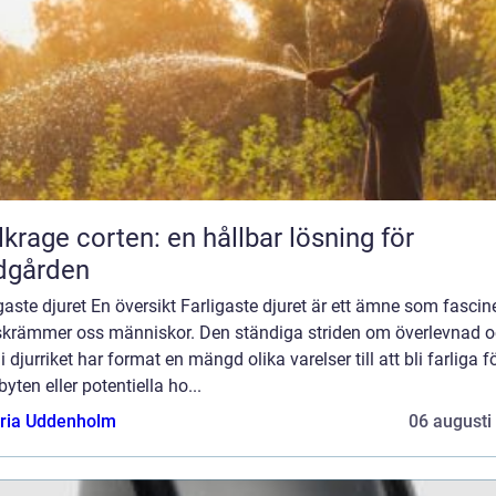
lkrage corten: en hållbar lösning för
dgården
gaste djuret En översikt Farligaste djuret är ett ämne som fascin
skrämmer oss människor. Den ständiga striden om överlevnad 
i djurriket har format en mängd olika varelser till att bli farliga f
byten eller potentiella ho...
oria Uddenholm
06 augusti