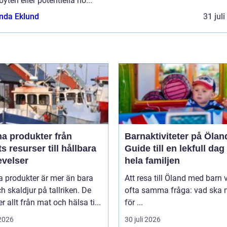
byten eller potentiella ho...
da Eklund
31 jul
 produkter från
Barnaktiviteter på Ölan
s resurser till hållbara
Guide till en lekfull dag
evelser
hela familjen
a produkter är mer än bara
Att resa till Öland med barn 
ch skaldjur på tallriken. De
ofta samma fråga: vad ska n
 allt från mat och hälsa ti...
för ...
 2026
30 juli 2026