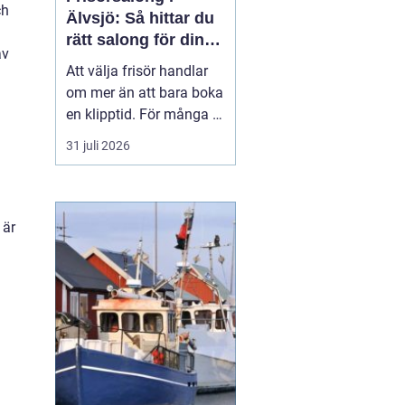
ch
Älvsjö: Så hittar du
rätt salong för din
av
stil och vardag
Att välja frisör handlar
om mer än att bara boka
en klipptid. För många är
frisörbesöket en paus i
31 juli 2026
vardagen, en chans att
förnya sig eller bara
känna sig mer som sig
själv. I Älvsjö fi...
 är