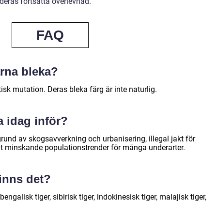
a deras fortsatta överlevnad.
FAQ
arna bleka?
tisk mutation. Deras bleka färg är inte naturlig.
a idag inför?
grund av skogsavverkning och urbanisering, illegal jakt för
 minskande populationstrender för många underarter.
finns det?
engalisk tiger, sibirisk tiger, indokinesisk tiger, malajisk tiger,