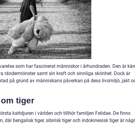
 varelse som har fascinerat människor i århundraden. Den är kä
kra rändermönster samt sin kraft och sinnliga skönhet. Dock är
tad på grund av människans påverkan på dess livsmiljö, jakt o
 om tiger
törsta kattdjuren i världen och tillhör familjen Felidae. De finns
 där bengalisk tiger, sibirisk tiger och indokinesisk tiger är någ