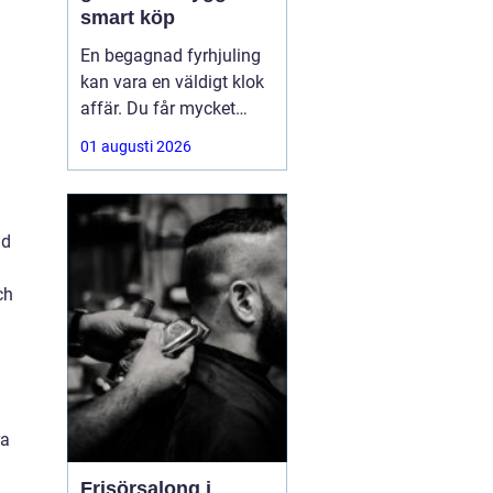
smart köp
En begagnad fyrhjuling
kan vara en väldigt klok
affär. Du får mycket
funktion för pengarna
01 augusti 2026
och slipper den största
värdeminskningen som
ofta kommer direkt när
en maskin är ny.
nd
Samtidigt kräver ett
andrahandsköp mer
ch
eftertanke. Den som vill
köpa
ra
Frisörsalong i