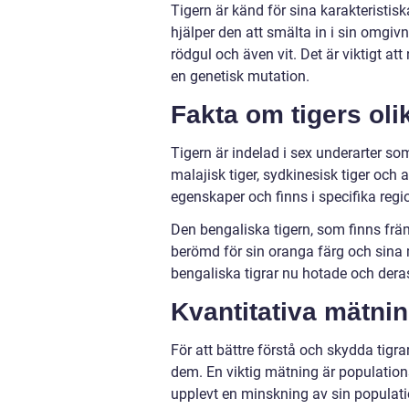
Tigern är känd för sina karakteristi
hjälper den att smälta in i sin omgivn
rödgul och även vit. Det är viktigt att 
en genetisk mutation.
Fakta om tigers oli
Tigern är indelad i sex underarter som 
malajisk tiger, sydkinesisk tiger och
egenskaper och finns i specifika regi
Den bengaliska tigern, som finns frä
berömd för sin oranga färg och sina 
bengaliska tigrar nu hotade och dera
Kvantitativa mätni
För att bättre förstå och skydda tigr
dem. En viktig mätning är populationst
upplevt en minskning av sin population