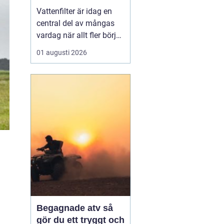
vardagen
Vattenfilter är idag en
central del av mångas
vardag när allt fler börjar
fundera på kvaliteten på
01 augusti 2026
vattnet som kommer ur
kranaen. Många tar rent
vatten för givet, men
skillnader i vattenkvalitet
mellan olika områden
kan vara stora. Vissa har
hårt vat...
Begagnade atv så
gör du ett tryggt och