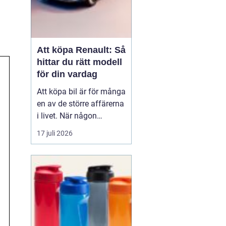
Att köpa Renault: Så
hittar du rätt modell
för din vardag
Att köpa bil är för många
en av de större affärerna
i livet. När någon
funderar på att köpa
17 juli 2026
Renault Skåne
handl...