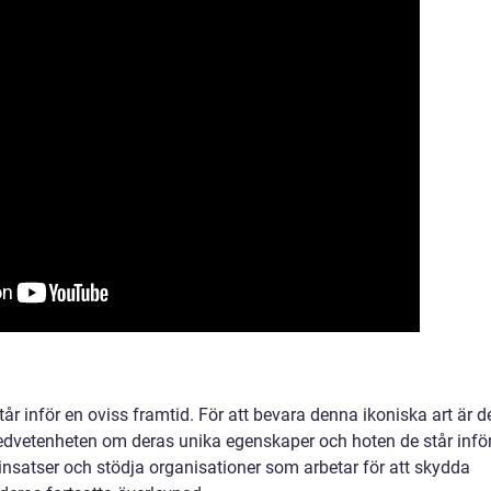
år inför en oviss framtid. För att bevara denna ikoniska art är d
edvetenheten om deras unika egenskaper och hoten de står inför
nsatser och stödja organisationer som arbetar för att skydda