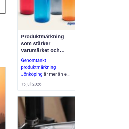
Produktmärkning
som stärker
varumärket och
förenklar vardagen
Genomtänkt
produktmärkning
Jönköping
är mer än en
etikett på en produkt.
15 juli 2026
Den guidar användaren,
skapar trygghet, uppfy...