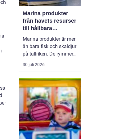
och
Marina produkter
från havets resurser
till hållbara
upplevelser
rna
Marina produkter är mer
än bara fisk och skaldjur
 i
på tallriken. De rymmer
allt från mat och hälsa
30 juli 2026
till friluftsliv, kultur och
besöksnäring. I kustnära
områden spelar havet en
ess
central roll för både
nd
ekonomi och livskvalitet.
ser
När fler söker sig mot
nat...