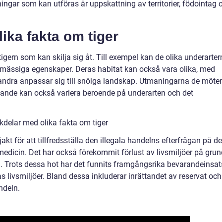
ingar som kan utföras är uppskattning av territorier, födointag 
lika fakta om tiger
tigern som kan skilja sig åt. Till exempel kan de olika underarte
emässiga egenskaper. Deras habitat kan också vara olika, med
 andra anpassar sig till snöiga landskap. Utmaningarna de möter
jakande kan också variera beroende på underarten och det
kdelar med olika fakta om tiger
jakt för att tillfredsställa den illegala handelns efterfrågan på d
 medicin. Det har också förekommit förlust av livsmiljöer på gru
. Trots dessa hot har det funnits framgångsrika bevarandeinsat
as livsmiljöer. Bland dessa inkluderar inrättandet av reservat och
ndeln.