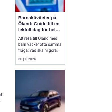
Barnaktiviteter på
Öland: Guide till en
lekfull dag för hela
familjen
Att resa till Öland med
barn väcker ofta samma
fråga: vad ska ni göra
för att alla ska trivas,
30 juli 2026
oavsett ålder och
energinivå? Ön har en
unik kombination av
natur, lek och lugn, och
är full av upplevelser...
et
.