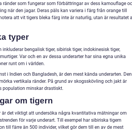
ska ränder som fungerar som förbättringar av dess kamouflage o
ing när den jagar. Deras päls kan variera i färg från orange till
notera att vit tigers bleka färg inte är naturlig, utan är resultatet 
ka typer
inkluderar bengalisk tiger, sibirisk tiger, indokinesisk tiger,
 amurtiger. Var och en av dessa underarter har sina egna unika
oner runt om i världen.
mst i Indien och Bangladesh, är den mest kända underarten. Den
mörka vertikala ränder. På grund av skogsskövling och jakt är
s population minskar drastiskt.
ngar om tigern
ar är det viktigt att undersöka några kvantitativa mätningar om
renden för varje underart. Till exempel har sibiriska tigern
 till färre än 500 individer, vilket gör dem till en av de mest