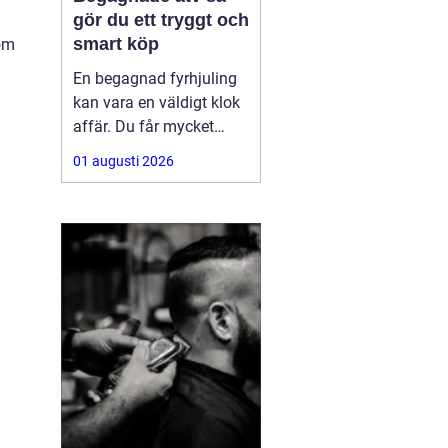
gör du ett tryggt och
smart köp
som
En begagnad fyrhjuling
kan vara en väldigt klok
affär. Du får mycket
funktion för pengarna
01 augusti 2026
och slipper den största
värdeminskningen som
ofta kommer direkt när
en maskin är ny.
Samtidigt kräver ett
andrahandsköp mer
eftertanke. Den som vill
köpa