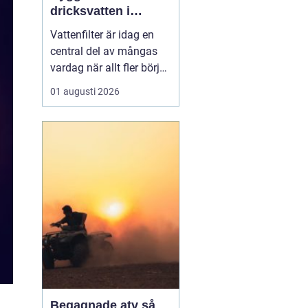
dricksvatten i
vardagen
Vattenfilter är idag en
central del av mångas
vardag när allt fler börjar
fundera på kvaliteten på
01 augusti 2026
vattnet som kommer ur
kranaen. Många tar rent
vatten för givet, men
skillnader i vattenkvalitet
mellan olika områden
kan vara stora. Vissa har
hårt vat...
Begagnade atv så