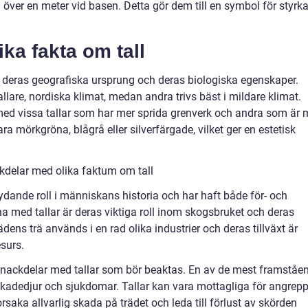
över en meter vid basen. Detta gör dem till en symbol för styrk
ika fakta om tall
 i deras geografiska ursprung och deras biologiska egenskaper.
kallare, nordiska klimat, medan andra trivs bäst i mildare klimat.
, med vissa tallar som har mer sprida grenverk och andra som är 
a mörkgröna, blågrå eller silverfärgade, vilket ger en estetisk
kdelar med olika faktum om tall
etydande roll i människans historia och har haft både för- och
a med tallar är deras viktiga roll inom skogsbruket och deras
ens trä används i en rad olika industrier och deras tillväxt är
esurs.
a nackdelar med tallar som bör beaktas. En av de mest framståe
skadedjur och sjukdomar. Tallar kan vara mottagliga för angrep
orsaka allvarlig skada på trädet och leda till förlust av skörden