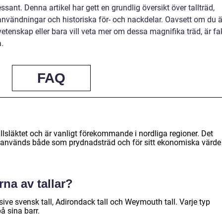
sant. Denna artikel har gett en grundlig översikt över tallträd,
 användningar och historiska för- och nackdelar. Oavsett om du ä
etenskap eller bara vill veta mer om dessa magnifika träd, är fa
.
FAQ
 tallsläktet och är vanligt förekommande i nordliga regioner. Det
ch används både som prydnadsträd och för sitt ekonomiska värde
rna av tallar?
lusive svensk tall, Adirondack tall och Weymouth tall. Varje typ
på sina barr.