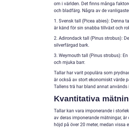
om i världen. Det finns många faktorer 
och bladfärg. Några av de vanligaste 
1. Svensk tall (Picea abies): Denna t
är känd för sin snabba tillväxt och ro
2. Adirondack tall (Pinus strobus): D
silverfärgad bark.
3. Weymouth tall (Pinus strobus): E
och mjuka barr.
Tallar har varit populära som prydna
är också av stort ekonomiskt värde p
Tallens trä har bland annat används
Kvantitativa mätnin
Tallar kan vara imponerande i storlek
av deras imponerande mätningar, är de
höjd på över 20 meter, medan vissa ex