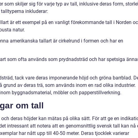
som skiljer sig för varje typ av tall, inklusive deras form, storle
talltyperna inkluderar:
allart är ett exempel på en vanligt förekommande tall i Norden o
busta natur.
enna amerikanska tallart är cirkelrund i formen och har en
n art som ofta används som prydnadsträd och har spetsiga änna
dsträd, tack vare deras imponerande höjd och gröna barrblad. D
å grund av deras trä, som används inom en rad olika industrier.
 inom byggnadsmaterial, möbler och papperstillverkning.
gar om tall
 och deras höjder kan mätas på olika sätt. För att ge en indikati
t intressant att notera att en genomsnittlig svensk tall kan nå 
emplar har nått upp till 40-50 meter. Deras tjocklek varierar