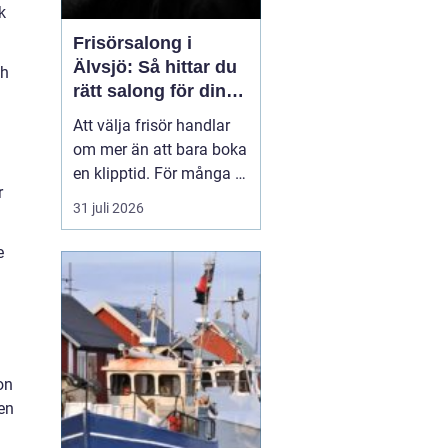
k
Frisörsalong i
Älvsjö: Så hittar du
ch
rätt salong för din
stil och vardag
Att välja frisör handlar
om mer än att bara boka
en klipptid. För många är
r
frisörbesöket en paus i
31 juli 2026
vardagen, en chans att
förnya sig eller bara
e
känna sig mer som sig
själv. I Älvsjö fi...
on
en