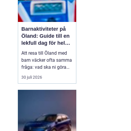
Barnaktiviteter på
Öland: Guide till en
lekfull dag för hela
familjen
Att resa till Öland med
barn väcker ofta samma
fråga: vad ska ni göra
för att alla ska trivas,
30 juli 2026
oavsett ålder och
energinivå? Ön har en
unik kombination av
natur, lek och lugn, och
är full av upplevelser...