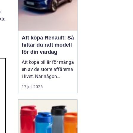
r
kta
Att köpa Renault: Så
hittar du rätt modell
för din vardag
Att köpa bil är för många
en av de större affärerna
i livet. När någon
funderar på att köpa
17 juli 2026
Renault Skåne
handl...