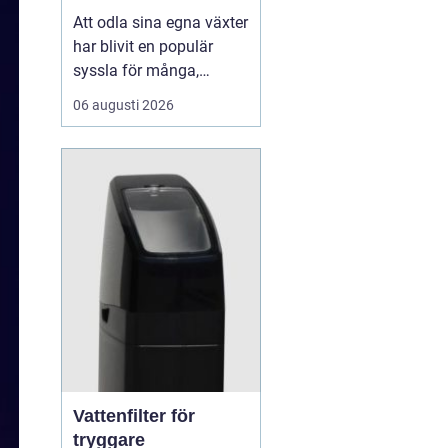
Att odla sina egna växter
har blivit en populär
syssla för många,
oavsett om det handlar
06 augusti 2026
om att ha en prunkande
trädgård, en kolonilott
eller en liten
balkongträdgård i stan.
En av de mest effektiva
och este...
Vattenfilter för
tryggare