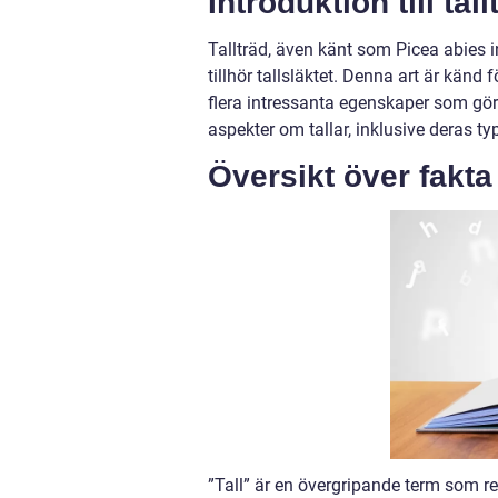
Introduktion till tall
Tallträd, även känt som Picea abies i
tillhör tallsläktet. Denna art är känd 
flera intressanta egenskaper som gör d
aspekter om tallar, inklusive deras t
Översikt över fakta
”Tall” är en övergripande term som re