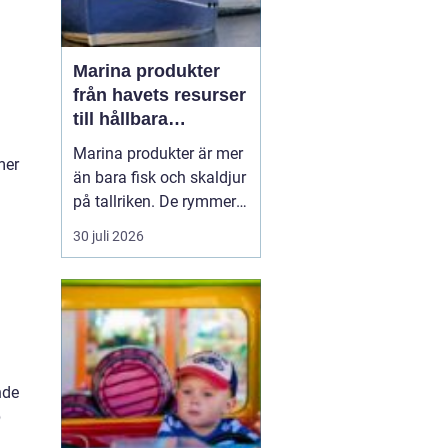
a
Marina produkter
från havets resurser
till hållbara
upplevelser
Marina produkter är mer
mer
än bara fisk och skaldjur
på tallriken. De rymmer
allt från mat och hälsa
30 juli 2026
till friluftsliv, kultur och
besöksnäring. I kustnära
områden spelar havet en
central roll för både
ekonomi och livskvalitet.
När fler söker sig mot
nde
nat...
p