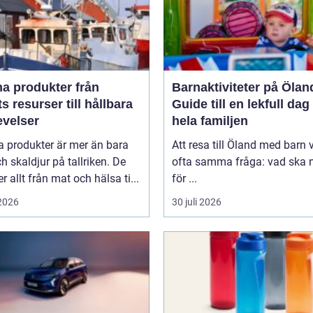
 produkter från
Barnaktiviteter på Ölan
s resurser till hållbara
Guide till en lekfull dag
evelser
hela familjen
a produkter är mer än bara
Att resa till Öland med barn 
ch skaldjur på tallriken. De
ofta samma fråga: vad ska n
 allt från mat och hälsa ti...
för ...
 2026
30 juli 2026