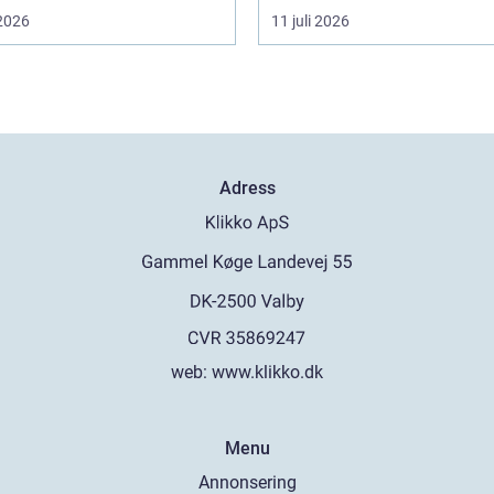
 2026
11 juli 2026
Adress
web:
www.klikko.dk
Menu
Annonsering