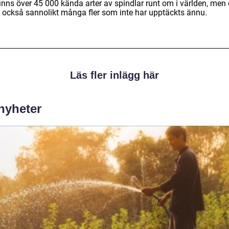
inns över 45 000 kända arter av spindlar runt om i världen, men 
s också sannolikt många fler som inte har upptäckts ännu.
Läs fler inlägg här
 nyheter