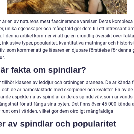
r är en av naturens mest fascinerande varelser. Deras komplexa
er, unika egenskaper och mångfald gör dem till ett intressant äm
. I denna artikel kommer vi att ge en grundlig översikt över fak
, inklusive typer, popularitet, kvantitativa mätningar och historis
tiv, som kommer att ge läsaren en djupare förståelse för denna 
ur.
är fakta om spindlar?
 tillhör klassen av leddjur och ordningen araneae. De är kända f
n och de är närbesläktade med skorpioner och kvalster. En av de
rande aspekterna av spindlar är deras spindelväv, som används f
ångstnät för att fånga sina byten. Det finns över 45 000 kända a
 runt om i världen, vilket gör dem otroligt mångfaldiga.
r av spindlar och popularitet