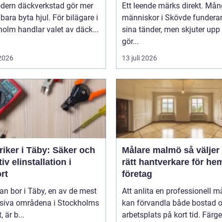
dern däckverkstad gör mer
Ett leende märks direkt. Må
 bara byta hjul. För bilägare i
människor i Skövde funderar
olm handlar valet av däck...
sina tänder, men skjuter upp 
gör...
 2026
13 juli 2026
riker i Täby: Säker och
Målare malmö så väljer du
tiv elinstallation i
rätt hantverkare för he
rt
företag
n bor i Täby, en av de mest
Att anlita en professionell m
siva områdena i Stockholms
kan förvandla både bostad 
, är b...
arbetsplats på kort tid. Färger,