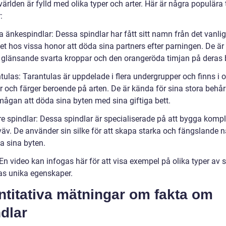
ärlden är fylld med olika typer och arter. Här är några populära 
:
a änkespindlar: Dessa spindlar har fått sitt namn från det vanli
et hos vissa honor att döda sina partners efter parningen. De ä
a glänsande svarta kroppar och den orangeröda timjan på deras 
tulas: Tarantulas är uppdelade i flera undergrupper och finns i o
r och färger beroende på arten. De är kända för sina stora behår
mågan att döda sina byten med sina giftiga bett.
re spindlar: Dessa spindlar är specialiserade på att bygga komp
väv. De använder sin silke för att skapa starka och fängslande n
a sina byten.
En video kan infogas här för att visa exempel på olika typer av 
as unika egenskaper.
ntitativa mätningar om fakta om
dlar