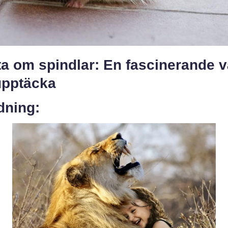
a om spindlar: En fascinerande v
upptäcka
dning: