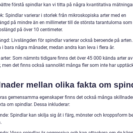
bättre förstå spindlar kan vi titta på några kvantitativa mätninga
ek: Spindlar varierar i storlek från mikroskopiska arter med en
ängd på mindre än en millimeter till de största tarantulorna som
pslängd på över 10 centimeter.
ängd: Livslängden för spindlar varierar också beroende på arten.
a i bara några månader, medan andra kan leva i flera år.
 arter: Som nämnts tidigare finns det över 45 000 kända arter av
r, men det finns också sannolikt många fler som inte har upptäc
lnader mellan olika fakta om spin
eras gemensamma egenskaper finns det också många skillnade
kta om spindlar. Dessa inkluderar:
ende: Spindlar kan skilja sig åt i färg, mönster och kroppsform 
.
ende: Vissa spindlar är aggressiva och kan attackera om de känn