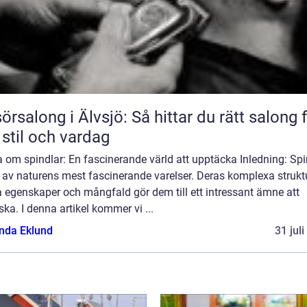
sörsalong i Älvsjö: Så hittar du rätt salong 
 stil och vardag
 om spindlar: En fascinerande värld att upptäcka Inledning: Spi
 av naturens mest fascinerande varelser. Deras komplexa struktu
 egenskaper och mångfald gör dem till ett intressant ämne att
ska. I denna artikel kommer vi ...
da Eklund
31 jul