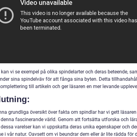
n kan vi se exempel på olika spindelarter och deras beteende, sa
der sina spindelväv för att fånga sina byten. Detta tillhandahål
komplettering till artikeln och ger läsaren en mer levande uppleve
utning:
na grundliga översikt över fakta om spindlar har vi gett läsaren
i denna fascinerande värld. Genom att fortsätta utforska och lär
dessa varelser kan vi uppskatta deras unika egenskaper och de
e i vår natur. Oavsett om vi beundrar dem eller är lite rädda för