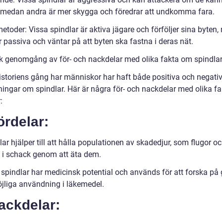
 medan andra är mer skygga och föredrar att undkomma fara.
etoder: Vissa spindlar är aktiva jägare och förföljer sina byten
 passiva och väntar på att byten ska fastna i deras nät.
sk genomgång av för- och nackdelar med olika fakta om spindla
istoriens gång har människor har haft både positiva och negati
ningar om spindlar. Här är några för- och nackdelar med olika f
:
ördelar:
ar hjälper till att hålla populationen av skadedjur, som flugor o
 i schack genom att äta dem.
 spindlar har medicinsk potential och används för att forska på 
jliga användning i läkemedel.
ackdelar: