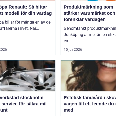
öpa Renault: Så hittar
Produktmärkning som
tt modell för din vardag
stärker varumärket och
förenklar vardagen
pa bil är för många en av de
affärerna i livet. När...
Genomtänkt produktmärkni
Jönköping är mer än en etike
en ...
 2026
15 juli 2026
verkstad stockholm
Estetisk tandvård i skö
 service för säkra mil
vägen till ett leende du 
runt
med