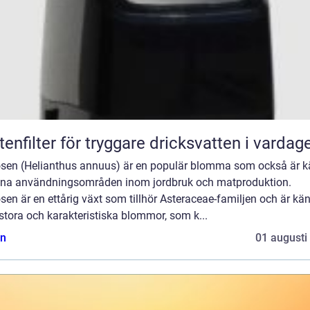
tenfilter för tryggare dricksvatten i vardag
osen (Helianthus annuus) är en populär blomma som också är 
sina användningsområden inom jordbruk och matproduktion.
sen är en ettårig växt som tillhör Asteraceae-familjen och är kän
stora och karakteristiska blommor, som k...
n
01 augusti