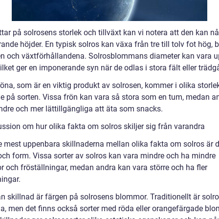
ittar på solrosens storlek och tillväxt kan vi notera att den kan nå
nde höjder. En typisk solros kan växa från tre till tolv fot hög,
en och växtförhållandena. Solrosblommans diameter kan vara up
vilket ger en imponerande syn när de odlas i stora fält eller trädg
öna, som är en viktig produkt av solrosen, kommer i olika storle
e på sorten. Vissa frön kan vara så stora som en tum, medan a
ndre och mer lättillgängliga att äta som snacks.
ssion om hur olika fakta om solros skiljer sig från varandra
e mest uppenbara skillnaderna mellan olika fakta om solros är 
 och form. Vissa sorter av solros kan vara mindre och ha mindre
 och fröställningar, medan andra kan vara större och ha fler
ningar.
n skillnad är färgen på solrosens blommor. Traditionellt är solr
ga, men det finns också sorter med röda eller orangefärgade bl