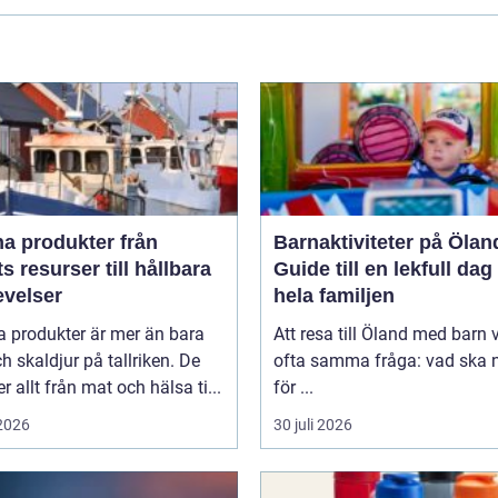
 produkter från
Barnaktiviteter på Ölan
s resurser till hållbara
Guide till en lekfull dag
evelser
hela familjen
a produkter är mer än bara
Att resa till Öland med barn 
ch skaldjur på tallriken. De
ofta samma fråga: vad ska n
 allt från mat och hälsa ti...
för ...
 2026
30 juli 2026