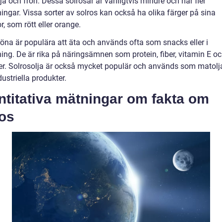
ja och frön. Dessa solrosar är vanligtvis mindre och har fler
ningar. Vissa sorter av solros kan också ha olika färger på sina
, som rött eller orange.
röna är populära att äta och används ofta som snacks eller i
ing. De är rika på näringsämnen som protein, fiber, vitamin E oc
er. Solrosolja är också mycket populär och används som matolja
dustriella produkter.
ntitativa mätningar om fakta om
ros