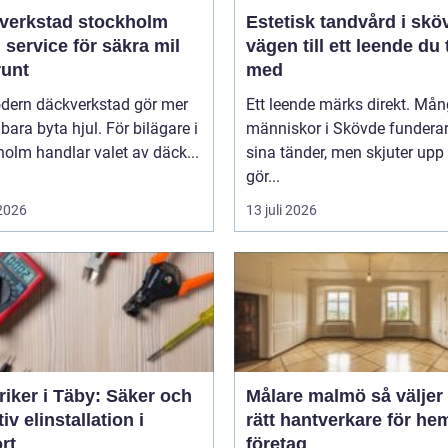
verkstad stockholm
Estetisk tandvård i skö
 service för säkra mil
vägen till ett leende du 
runt
med
dern däckverkstad gör mer
Ett leende märks direkt. Må
 bara byta hjul. För bilägare i
människor i Skövde funderar
olm handlar valet av däck...
sina tänder, men skjuter upp 
gör...
 2026
13 juli 2026
riker i Täby: Säker och
Målare malmö så väljer du
tiv elinstallation i
rätt hantverkare för he
rt
företag