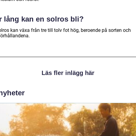
 lång kan en solros bli?
lros kan växa från tre till tolv fot hög, beroende på sorten och
förhållandena.
Läs fler inlägg här
 nyheter