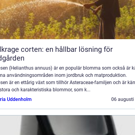
lkrage corten: en hållbar lösning för
dgården
osen (Helianthus annuus) är en populär blomma som också är 
sina användningsområden inom jordbruk och matproduktion.
sen är en ettårig växt som tillhör Asteraceae-familjen och är kän
stora och karakteristiska blommor, som k...
oria Uddenholm
06 augusti