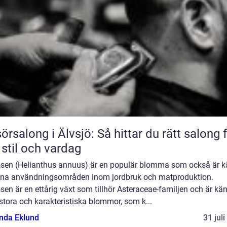
sörsalong i Älvsjö: Så hittar du rätt salong 
 stil och vardag
osen (Helianthus annuus) är en populär blomma som också är 
sina användningsområden inom jordbruk och matproduktion.
sen är en ettårig växt som tillhör Asteraceae-familjen och är kän
stora och karakteristiska blommor, som k...
da Eklund
31 jul