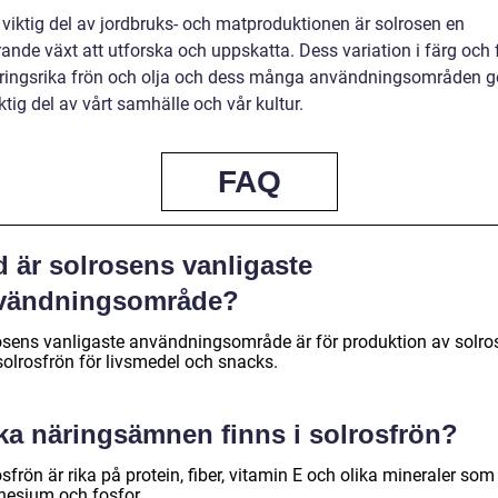
viktig del av jordbruks- och matproduktionen är solrosen en
ande växt att utforska och uppskatta. Dess variation i färg och 
ringsrika frön och olja och dess många användningsområden g
viktig del av vårt samhälle och vår kultur.
FAQ
d är solrosens vanligaste
vändningsområde?
osens vanligaste användningsområde är för produktion av solro
solrosfrön för livsmedel och snacks.
lka näringsämnen finns i solrosfrön?
sfrön är rika på protein, fiber, vitamin E och olika mineraler som 
esium och fosfor.