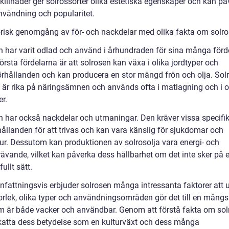
killnader ger solrossorter olika estetiska egenskaper och kan på
nvändning och popularitet.
orisk genomgång av för- och nackdelar med olika fakta om solro
n har varit odlad och använd i århundraden för sina många förde
örsta fördelarna är att solrosen kan växa i olika jordtyper och
örhållanden och kan producera en stor mängd frön och olja. Sol
a är rika på näringsämnen och används ofta i matlagning och i o
r.
n har också nackdelar och utmaningar. Den kräver vissa specifi
hållanden för att trivas och kan vara känslig för sjukdomar och
ur. Dessutom kan produktionen av solrosolja vara energi- och
ävande, vilket kan påverka dess hållbarhet om det inte sker på e
ullt sätt.
attningsvis erbjuder solrosen många intressanta faktorer att u
orlek, olika typer och användningsområden gör det till en mångs
m är både vacker och användbar. Genom att förstå fakta om sol
katta dess betydelse som en kulturväxt och dess många