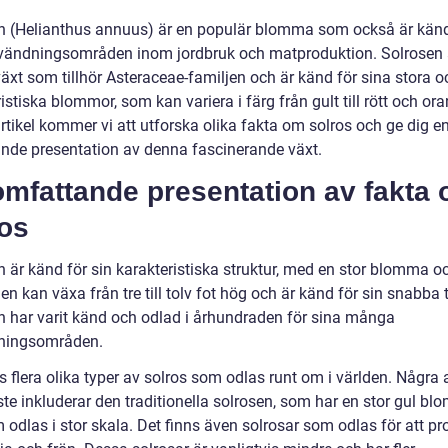
n (Helianthus annuus) är en populär blomma som också är känd
vändningsområden inom jordbruk och matproduktion. Solrosen 
växt som tillhör Asteraceae-familjen och är känd för sina stora o
istiska blommor, som kan variera i färg från gult till rött och ora
rtikel kommer vi att utforska olika fakta om solros och ge dig e
nde presentation av denna fascinerande växt.
omfattande presentation av fakta
ros
n är känd för sin karakteristiska struktur, med en stor blomma o
Den kan växa från tre till tolv fot hög och är känd för sin snabba t
n har varit känd och odlad i århundraden för sina många
ningsområden.
s flera olika typer av solros som odlas runt om i världen. Några 
ste inkluderar den traditionella solrosen, som har en stor gul b
 odlas i stor skala. Det finns även solrosar som odlas för att p