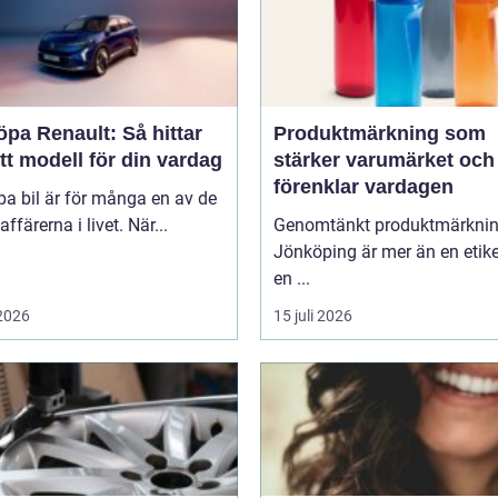
öpa Renault: Så hittar
Produktmärkning som
tt modell för din vardag
stärker varumärket och
förenklar vardagen
pa bil är för många en av de
affärerna i livet. När...
Genomtänkt produktmärkni
Jönköping är mer än en etike
en ...
 2026
15 juli 2026