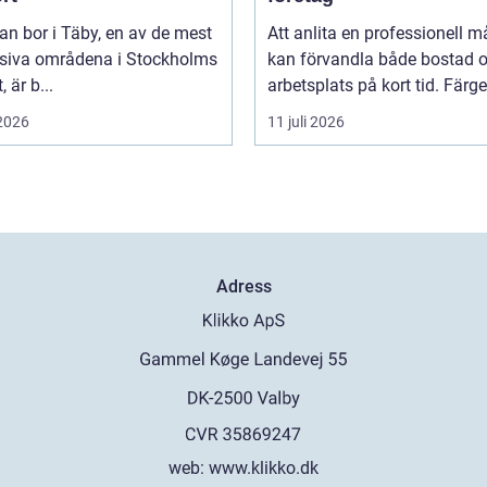
n bor i Täby, en av de mest
Att anlita en professionell m
siva områdena i Stockholms
kan förvandla både bostad 
, är b...
arbetsplats på kort tid. Färger,
 2026
11 juli 2026
Adress
web:
www.klikko.dk