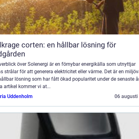
lkrage corten: en hållbar lösning för
dgården
erblick över Solenergi är en förnybar energikälla som utnyttjar
s strålar för att generera elektricitet eller värme. Det är en miljö
ållbar lösning som har fått ökad popularitet under de senaste år
 artikel kommer vi at...
oria Uddenholm
06 augusti