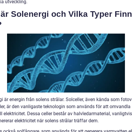
ka utveckling.
är Solenergi och Vilka Typer Fin
?
i är energin från solens strålar. Solceller, även kända som fotov
ller, är den vanligaste teknologin som används för att omvandla
ill elektricitet. Dessa celler består av halvledarmaterial, vanligtvis
rerar elektricitet när solens strålar träffar dem.
ns också solfångare, som används för att generera varmvatten el