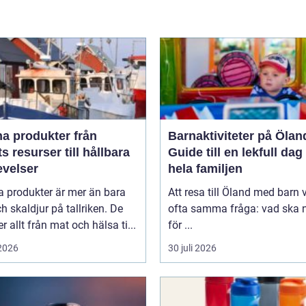
 produkter från
Barnaktiviteter på Ölan
s resurser till hållbara
Guide till en lekfull dag
evelser
hela familjen
a produkter är mer än bara
Att resa till Öland med barn 
ch skaldjur på tallriken. De
ofta samma fråga: vad ska n
 allt från mat och hälsa ti...
för ...
 2026
30 juli 2026