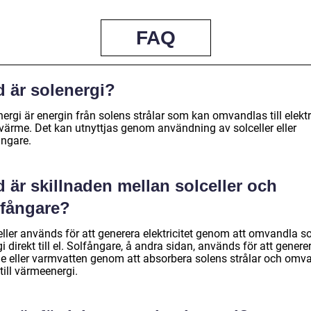
FAQ
d är solenergi?
ergi är energin från solens strålar som kan omvandlas till elektri
 värme. Det kan utnyttjas genom användning av solceller eller
ångare.
 är skillnaden mellan solceller och
lfångare?
eller används för att generera elektricitet genom att omvandla s
i direkt till el. Solfångare, å andra sidan, används för att genere
e eller varmvatten genom att absorbera solens strålar och omv
ill värmeenergi.