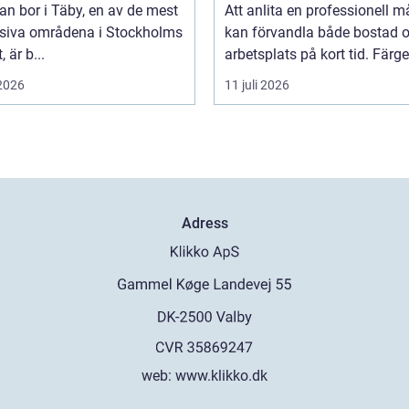
n bor i Täby, en av de mest
Att anlita en professionell m
siva områdena i Stockholms
kan förvandla både bostad 
, är b...
arbetsplats på kort tid. Färger,
 2026
11 juli 2026
Adress
web:
www.klikko.dk