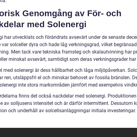
na.
torisk Genomgång av För- och
kdelar med Solenergi
gi har utvecklats och förändrats avsevärt under de senaste dece
e var solceller dyra och hade låg verkningsgrad, vilket begränsa
ing. Men tack vare tekniska framsteg och skalautvinning har p
eller minskat avsevärt, samtidigt som deras verkningsgrader har
el med solenergi är dess hållbarhet och låga miljöpåverkan. Solc
ar ren, utsläppsfri el och minskar behovet av fossila bränslen. 
solenergi inte stora markområden jämfört med exempelvis vindkr
ördelarna finns det också nackdelar med solenergi. Produktionen
 av solljusens intensitet och är därför intermittent. Dessutom k
tion och underhåll av solcellsanläggningar initiala investeringar.