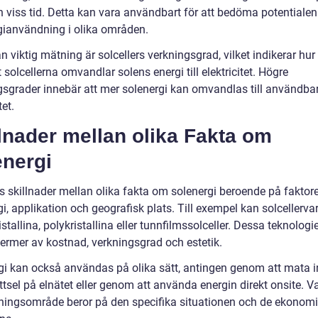
n viss tid. Detta kan vara användbart för att bedöma potentialen
gianvändning i olika områden.
 viktig mätning är solcellers verkningsgrad, vilket indikerar hur
t solcellerna omvandlar solens energi till elektricitet. Högre
gsgrader innebär att mer solenergi kan omvandlas till användba
tet.
lnader mellan olika Fakta om
energi
ns skillnader mellan olika fakta om solenergi beroende på faktor
i, applikation och geografisk plats. Till exempel kan solcellerva
tallina, polykristallina eller tunnfilmssolceller. Dessa teknologier
 termer av kostnad, verkningsgrad och estetik.
gi kan också användas på olika sätt, antingen genom att mata i
tsel på elnätet eller genom att använda energin direkt onsite. Va
ingsområde beror på den specifika situationen och de ekonom