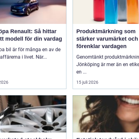
öpa Renault: Så hittar
Produktmärkning som
tt modell för din vardag
stärker varumärket och
förenklar vardagen
pa bil är för många en av de
affärerna i livet. När...
Genomtänkt produktmärkni
Jönköping är mer än en etike
en ...
 2026
15 juli 2026