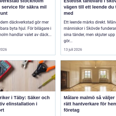
verkstad stockholm
Estetisk tandvård i skö
 service för säkra mil
vägen till ett leende du 
runt
med
dern däckverkstad gör mer
Ett leende märks direkt. Må
 bara byta hjul. För bilägare i
människor i Skövde funderar
olm handlar valet av däck...
sina tänder, men skjuter upp 
gör...
 2026
13 juli 2026
riker i Täby: Säker och
Målare malmö så väljer du
tiv elinstallation i
rätt hantverkare för he
rt
företag