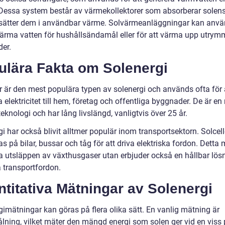
Dessa system består av värmekollektorer som absorberar solens 
ätter dem i användbar värme. Solvärmeanläggningar kan anv
 värma vatten för hushållsändamål eller för att värma upp utrym
er.
ulära Fakta om Solenergi
er är den mest populära typen av solenergi och används ofta för 
 elektricitet till hem, företag och offentliga byggnader. De är e
 teknologi och har lång livslängd, vanligtvis över 25 år.
i har också blivit alltmer populär inom transportsektorn. Solcel
 på bilar, bussar och tåg för att driva elektriska fordon. Detta
ra utsläppen av växthusgaser utan erbjuder också en hållbar lösn
a transportfordon.
titativa Mätningar av Solenergi
gimätningar kan göras på flera olika sätt. En vanlig mätning är
ålning, vilket mäter den mängd energi som solen ger vid en viss 