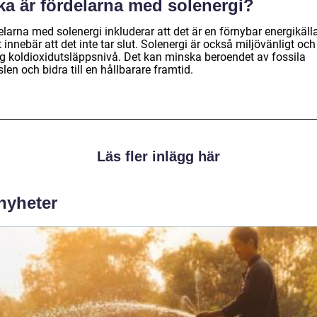
ka är fördelarna med solenergi?
larna med solenergi inkluderar att det är en förnybar energikälla
t innebär att det inte tar slut. Solenergi är också miljövänligt och
åg koldioxidutsläppsnivå. Det kan minska beroendet av fossila
len och bidra till en hållbarare framtid.
Läs fler inlägg här
 nyheter