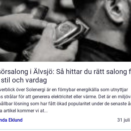
sörsalong i Älvsjö: Så hittar du rätt salong 
 stil och vardag
erblick över Solenergi är en förnybar energikälla som utnyttjar
s strålar för att generera elektricitet eller värme. Det är en miljö
ållbar lösning som har fått ökad popularitet under de senaste år
 artikel kommer vi at...
da Eklund
31 jul