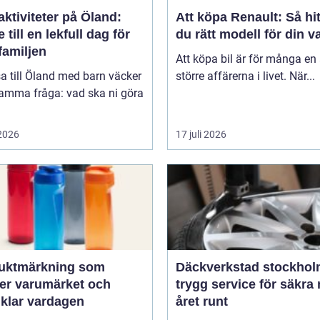
ktiviteter på Öland:
Att köpa Renault: Så hit
 till en lekfull dag för
du rätt modell för din v
familjen
Att köpa bil är för många en
sa till Öland med barn väcker
större affärerna i livet. När...
samma fråga: vad ska ni göra
 2026
17 juli 2026
uktmärkning som
Däckverkstad stockho
ker varumärket och
trygg service för säkra 
nklar vardagen
året runt