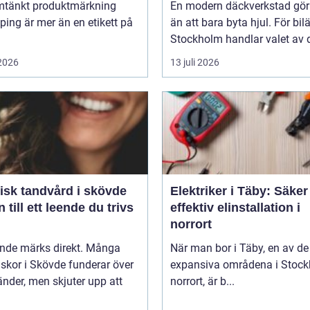
tänkt produktmärkning
En modern däckverkstad gör
ing är mer än en etikett på
än att bara byta hjul. För bil
Stockholm handlar valet av d
 2026
13 juli 2026
isk tandvård i skövde
Elektriker i Täby: Säke
 till ett leende du trivs
effektiv elinstallation i
norrort
ende märks direkt. Många
När man bor i Täby, en av d
skor i Skövde funderar över
expansiva områdena i Stoc
änder, men skjuter upp att
norrort, är b...