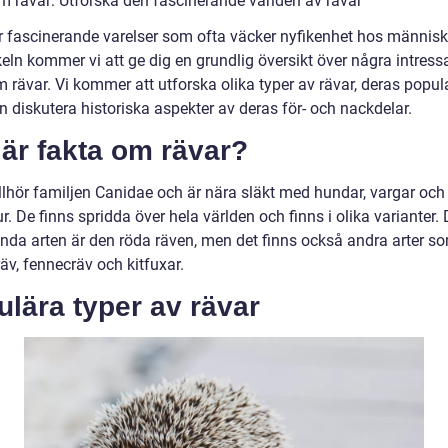
m rävar: Utforska den fascinerande världen av rävar
r fascinerande varelser som ofta väcker nyfikenhet hos människo
keln kommer vi att ge dig en grundlig översikt över några intress
 rävar. Vi kommer att utforska olika typer av rävar, deras popula
 diskutera historiska aspekter av deras för- och nackdelar.
är fakta om rävar?
illhör familjen Canidae och är nära släkt med hundar, vargar och
ur. De finns spridda över hela världen och finns i olika varianter.
nda arten är den röda räven, men det finns också andra arter s
räv, fennecräv och kitfuxar.
lära typer av rävar