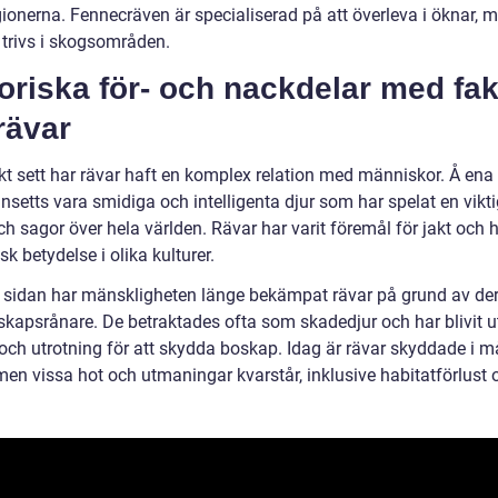
gionerna. Fennecräven är specialiserad på att överleva i öknar, 
 trivs i skogsområden.
oriska för- och nackdelar med fak
rävar
skt sett har rävar haft en komplex relation med människor. Å ena
nsetts vara smidiga och intelligenta djur som har spelat en viktig
h sagor över hela världen. Rävar har varit föremål för jakt och h
k betydelse i olika kulturer.
 sidan har mänskligheten länge bekämpat rävar på grund av der
kapsrånare. De betraktades ofta som skadedjur och har blivit u
t och utrotning för att skydda boskap. Idag är rävar skyddade i 
men vissa hot och utmaningar kvarstår, inklusive habitatförlust o