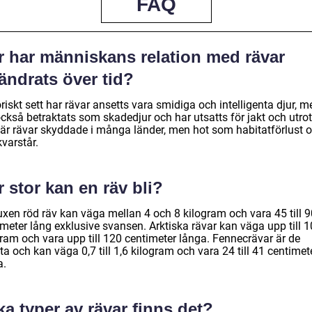
FAQ
r har människans relation med rävar
ändrats över tid?
riskt sett har rävar ansetts vara smidiga och intelligenta djur, m
ckså betraktats som skadedjur och har utsatts för jakt och utrot
 är rävar skyddade i många länder, men hot som habitatförlust 
kvarstår.
 stor kan en räv bli?
uxen röd räv kan väga mellan 4 och 8 kilogram och vara 45 till 9
meter lång exklusive svansen. Arktiska rävar kan väga upp till 1
gram och vara upp till 120 centimeter långa. Fennecrävar är de
a och kan väga 0,7 till 1,6 kilogram och vara 24 till 41 centimet
a.
ka typer av rävar finns det?