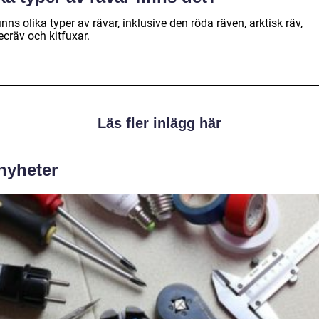
inns olika typer av rävar, inklusive den röda räven, arktisk räv,
cräv och kitfuxar.
Läs fler inlägg här
 nyheter