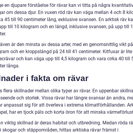
ge en djupare förståelse för rävar kan vi titta på några kvantitati
ar om dessa djur. En vuxen röd räv kan väga mellan 4 och 8 ki
 45 till 90 centimeter lång, exklusive svansen. En arktisk räv k
upp till 10 kilogram och en längd, inklusive svansen, på upp till 
er.
ven är den minsta av dessa arter, med en genomsnittlig vikt på 0
gram och en kroppslängd på 24 till 41 centimeter. Kitfuxar är lite
crävar och kan väga upp till 4,5 kilogram och vara cirka 40 till 
ter långa.
lnader i fakta om rävar
s flera skillnader mellan olika typer av rävar. En uppenbar skilln
tseende och storlek. Vissa rävar har längre svansar än andra, 
r anpassat sig för att överleva i extrema klimatförhållanden. Ark
mpel, har en tjock päls och korta öron för att minska värmeförlust
n viktig skillnad är deras habitat och utbredning. Medan röda rä
i skogar och stäppområden, hittas arktiska rävar främst i