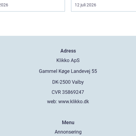
 2026
12 juli 2026
Adress
web:
www.klikko.dk
Menu
Annonsering