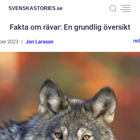
SVENSKASTORIES.
se
Fakta om rävar: En grundlig översikt
red
ber 2023
Jon Larsson