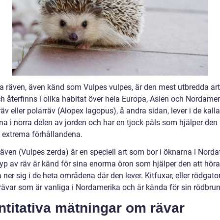
a räven, även känd som Vulpes vulpes, är den mest utbredda ar
h återfinns i olika habitat över hela Europa, Asien och Nordamer
räv eller polarräv (Alopex lagopus), å andra sidan, lever i de kalla
a i norra delen av jorden och har en tjock päls som hjälper den 
e extrema förhållandena.
ven (Vulpes zerda) är en speciell art som bor i öknarna i Nordaf
yp av räv är känd för sina enorma öron som hjälper den att höra
 ner sig i de heta områdena där den lever. Kitfuxar, eller rödgator
rävar som är vanliga i Nordamerika och är kända för sin rödbrun
titativa mätningar om rävar