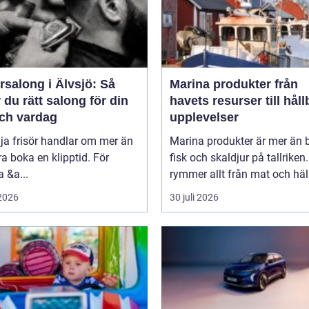
rsalong i Älvsjö: Så
Marina produkter från
r du rätt salong för din
havets resurser till håll
och vardag
upplevelser
lja frisör handlar om mer än
Marina produkter är mer än 
ra boka en klipptid. För
fisk och skaldjur på tallriken
 &a...
rymmer allt från mat och häls
 2026
30 juli 2026