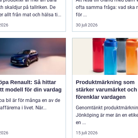
ch skaldjur på tallriken. De
ofta samma fråga: vad ska n
 allt från mat och hälsa ti...
för ...
 2026
30 juli 2026
öpa Renault: Så hittar
Produktmärkning som
tt modell för din vardag
stärker varumärket och
förenklar vardagen
pa bil är för många en av de
affärerna i livet. När...
Genomtänkt produktmärkni
Jönköping är mer än en etike
en ...
 2026
15 juli 2026