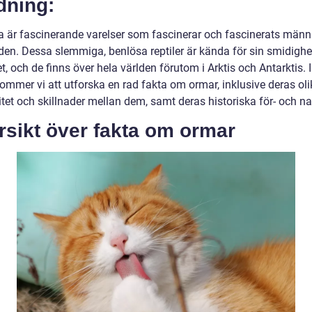
dning:
 är fascinerande varelser som fascinerar och fascinerats männi
den. Dessa slemmiga, benlösa reptiler är kända för sin smidighe
et, och de finns över hela världen förutom i Arktis och Antarktis. 
kommer vi att utforska en rad fakta om ormar, inklusive deras oli
tet och skillnader mellan dem, samt deras historiska för- och na
rsikt över fakta om ormar