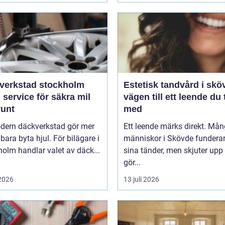
verkstad stockholm
Estetisk tandvård i skö
 service för säkra mil
vägen till ett leende du 
runt
med
dern däckverkstad gör mer
Ett leende märks direkt. Må
 bara byta hjul. För bilägare i
människor i Skövde funderar
olm handlar valet av däck...
sina tänder, men skjuter upp 
gör...
 2026
13 juli 2026