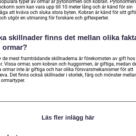
populära typer av ormar är pytonormen och kobran. Pytonormen
ockorm som kan vara upp till 10 meter lång och är känd för sin
ga att kväva och sluka stora byten. Kobran är känd för sitt gift
och utgör en utmaning för forskare och giftexperter.
ka skillnader finns det mellan olika fakt
 ormar?
v de mest framträdande skillnaderna är förekomsten av gift hos
r. Vissa ormar, som kobran och huggormen, är giftiga, medan d
a ormar inte är giftiga och har olika försvarsmekanismer för att
eva. Det finns också skillnader i storlek, färg och mönster mella
 ormartyper.
Läs fler inlägg här