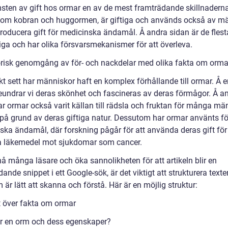
sten av gift hos ormar en av de mest framträdande skillnaderna
som kobran och huggormen, är giftiga och används också av m
 producera gift för medicinska ändamål. Å andra sidan är de fles
tiga och har olika försvarsmekanismer för att överleva.
orisk genomgång av för- och nackdelar med olika fakta om orma
kt sett har människor haft en komplex förhållande till ormar. Å 
eundrar vi deras skönhet och fascineras av deras förmågor. Å a
r ormar också varit källan till rädsla och fruktan för många män
t på grund av deras giftiga natur. Dessutom har ormar använts fö
ska ändamål, där forskning pågår för att använda deras gift för 
a läkemedel mot sjukdomar som cancer.
nå många läsare och öka sannolikheten för att artikeln blir en
ande snippet i ett Google-sök, är det viktigt att strukturera texte
 är lätt att skanna och förstå. Här är en möjlig struktur:
t över fakta om ormar
r en orm och dess egenskaper?