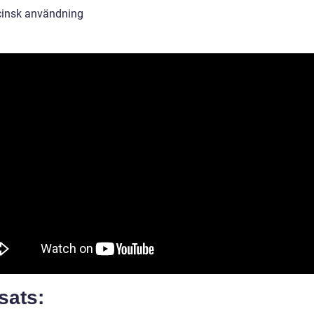
insk användning
sats: