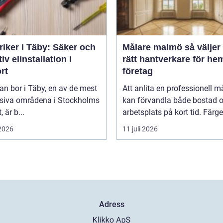
riker i Täby: Säker och
Målare malmö så väljer du
tiv elinstallation i
rätt hantverkare för he
rt
företag
n bor i Täby, en av de mest
Att anlita en professionell m
siva områdena i Stockholms
kan förvandla både bostad 
, är b...
arbetsplats på kort tid. Färger,
 2026
11 juli 2026
Adress