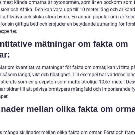
e mest kända ormarna är pytonormen, som är en bockorm som f
ien och Afrika. Den kan vara upp till 10 meter lång och är känd 
 att kväva och sluka stora byten. En annan populär orm är kob
för sin giftiga bett och erbjuder en betydande utmaning för fors
experter.
ntitative mätningar om fakta om
ar:
alar om kvantitativa mätningar för fakta om ormar, kan vi titta p
r såsom längd, vikt och hastighet. Till exempel har världens län
istrerats som en grovpyton som mätte otroliga 10,67 meter. Des
ar bidrar till att påvisa ormtypers mångfald och imponerande f
per.
lnader mellan olika fakta om orm
ns många skillnader mellan olika fakta om ormar. Först och främ