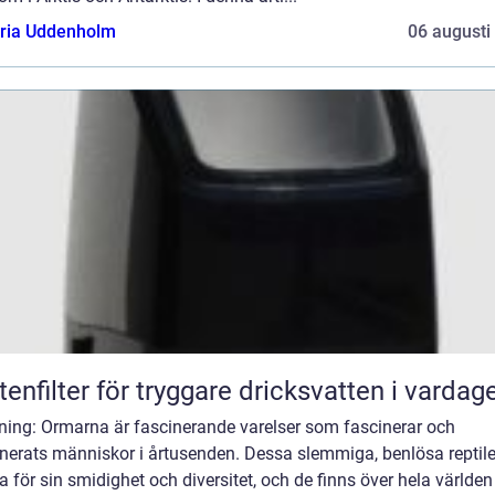
oria Uddenholm
06 augusti
tenfilter för tryggare dricksvatten i vardag
dning: Ormarna är fascinerande varelser som fascinerar och
nerats människor i årtusenden. Dessa slemmiga, benlösa reptile
 för sin smidighet och diversitet, och de finns över hela världen