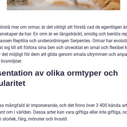
förstå mer om ormar, är det viktigt att förstå vad de egentligen ä
enskaper de har. En orm är en långsträckt, smidig och benlös rep
 klassen Reptilia och underordningen Serpentes. Ormar har evolut
 sig till att förlora sina ben och utvecklat en smal och flexibel 
 det möjligt för dem att glida genom smala utrymmen och anpa
a livsmiljöer.
entation av olika ormtyper och
laritet
s mångfald är imponerande, och det finns över 3 400 kända art
nt om i världen. Dessa arter kan vara giftiga eller inte giftiga, o
 i storlek, färg, mönster och livsstil.