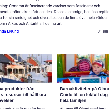
dning: Ormarna är fascinerande varelser som fascinerar och
nerats människor i årtusenden. Dessa slemmiga, benlösa reptile
 för sin smidighet och diversitet, och de finns över hela världen
om i Arktis och Antarktis. I denna arti...
da Eklund
31 jul
 produkter från
Barnaktiviteter på Ölan
s resurser till hållbara
Guide till en lekfull dag
evelser
hela familjen
a produkter är mer än bara
Att resa till Öland med barn 