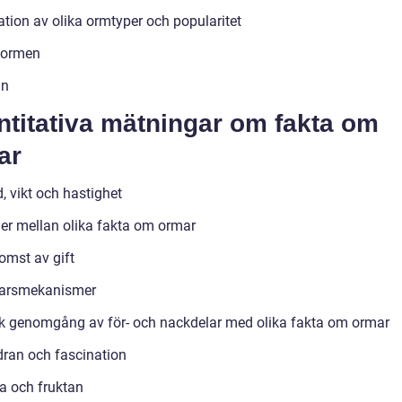
ation av olika ormtyper och popularitet
normen
an
ntitativa mätningar om fakta om
ar
, vikt och hastighet
der mellan olika fakta om ormar
omst av gift
varsmekanismer
sk genomgång av för- och nackdelar med olika fakta om ormar
ran och fascination
a och fruktan