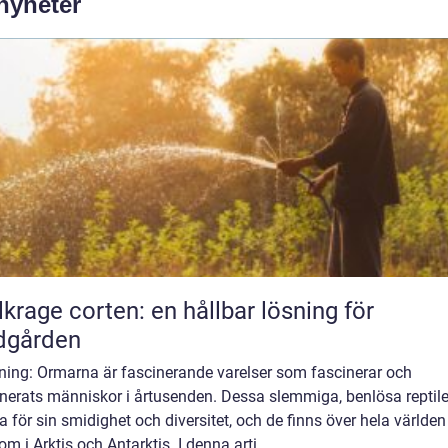
 nyheter
lkrage corten: en hållbar lösning för
dgården
dning: Ormarna är fascinerande varelser som fascinerar och
nerats människor i årtusenden. Dessa slemmiga, benlösa reptile
 för sin smidighet och diversitet, och de finns över hela världen
om i Arktis och Antarktis. I denna arti...