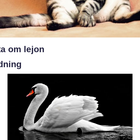
ta om lejon
dning