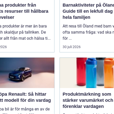
 produkter från
Barnaktiviteter på Ölan
s resurser till hållbara
Guide till en lekfull dag
evelser
hela familjen
a produkter är mer än bara
Att resa till Öland med barn 
ch skaldjur på tallriken. De
ofta samma fråga: vad ska n
 allt från mat och hälsa ti...
för ...
 2026
30 juli 2026
öpa Renault: Så hittar
Produktmärkning som
tt modell för din vardag
stärker varumärket och
förenklar vardagen
pa bil är för många en av de