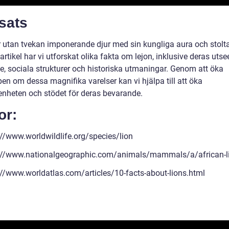
sats
r utan tvekan imponerande djur med sin kungliga aura och stolta 
artikel har vi utforskat olika fakta om lejon, inklusive deras utse
e, sociala strukturer och historiska utmaningar. Genom att öka
en om dessa magnifika varelser kan vi hjälpa till att öka
nheten och stödet för deras bevarande.
or:
://www.worldwildlife.org/species/lion
://www.nationalgeographic.com/animals/mammals/a/african-l
://www.worldatlas.com/articles/10-facts-about-lions.html