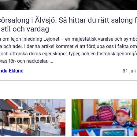
sörsalong i Älvsjö: Så hittar du rätt salong 
 stil och vardag
 om lejon Inledning Lejonet – en majestätisk varelse och symbo
a och adel. I denna artikel kommer vi att fördjupa oss i fakta om
 och utforska deras egenskaper, typer, och en historisk genomg
ras för- och nackdelar. ...
da Eklund
31 jul