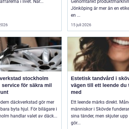
affärerna i livet. När...
Genomtänkt produktmärkni
Jönköping är mer än en etike
en ...
 2026
15 juli 2026
verkstad stockholm
Estetisk tandvård i skö
 service för säkra mil
vägen till ett leende du 
runt
med
dern däckverkstad gör mer
Ett leende märks direkt. Må
 bara byta hjul. För bilägare i
människor i Skövde funderar
olm handlar valet av däck...
sina tänder, men skjuter upp 
gör...