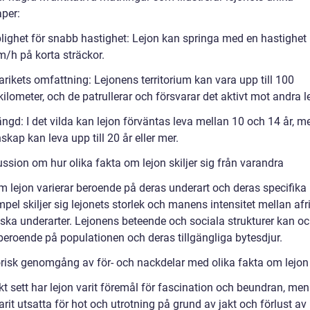
per:
lighet för snabb hastighet: Lejon kan springa med en hastighet
km/h på korta sträckor.
rikets omfattning: Lejonens territorium kan vara upp till 100
ilometer, och de patrullerar och försvarar det aktivt mot andra l
ängd: I det vilda kan lejon förväntas leva mellan 10 och 14 år, 
skap kan leva upp till 20 år eller mer.
ssion om hur olika fakta om lejon skiljer sig från varandra
m lejon varierar beroende på deras underart och deras specifika 
mpel skiljer sig lejonets storlek och manens intensitet mellan af
iska underarter. Lejonens beteende och sociala strukturer kan o
 beroende på populationen och deras tillgängliga bytesdjur.
orisk genomgång av för- och nackdelar med olika fakta om lejon
kt sett har lejon varit föremål för fascination och beundran, men
rit utsatta för hot och utrotning på grund av jakt och förlust av