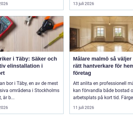
 2026
13 juli 2026
riker i Täby: Säker och
Målare malmö så väljer du
tiv elinstallation i
rätt hantverkare för he
rt
företag
n bor i Täby, en av de mest
Att anlita en professionell m
siva områdena i Stockholms
kan förvandla både bostad 
, är b...
arbetsplats på kort tid. Färger,
 2026
11 juli 2026