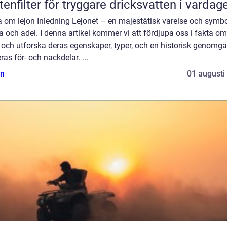
tenfilter för tryggare dricksvatten i vardag
 om lejon Inledning Lejonet – en majestätisk varelse och symbo
a och adel. I denna artikel kommer vi att fördjupa oss i fakta om
 och utforska deras egenskaper, typer, och en historisk genomg
ras för- och nackdelar. ...
n
01 augusti