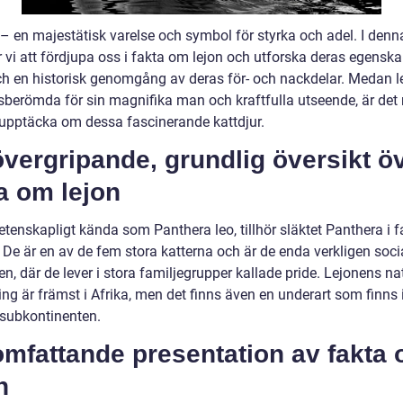
– en majestätisk varelse och symbol för styrka och adel. I denna
vi att fördjupa oss i fakta om lejon och utforska deras egenska
och en historisk genomgång av deras för- och nackdelar. Medan l
dsberömda för sin magnifika man och kraftfulla utseende, är det
 upptäcka om dessa fascinerande kattdjur.
vergripande, grundlig översikt ö
a om lejon
etenskapligt kända som Panthera leo, tillhör släktet Panthera i f
 De är en av de fem stora katterna och är de enda verkligen soci
en, där de lever i stora familjegrupper kallade pride. Lejonens na
ng är främst i Afrika, men det finns även en underart som finns 
 subkontinenten.
omfattande presentation av fakta
n