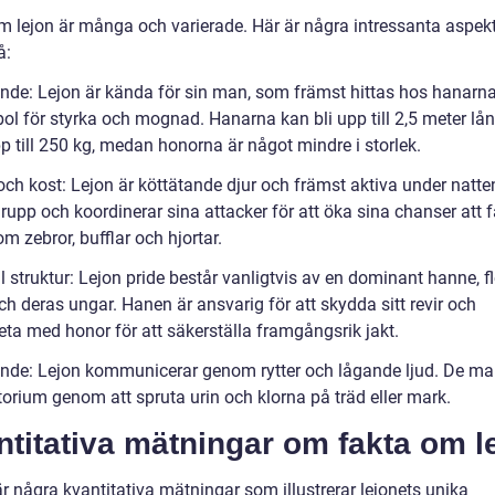
m lejon är många och varierade. Här är några intressanta aspekt
å:
ende: Lejon är kända för sin man, som främst hittas hos hanarna
ol för styrka och mognad. Hanarna kan bli upp till 2,5 meter lå
p till 250 kg, medan honorna är något mindre i storlek.
och kost: Lejon är köttätande djur och främst aktiva under natte
grupp och koordinerar sina attacker för att öka sina chanser att 
m zebror, bufflar och hjortar.
l struktur: Lejon pride består vanligtvis av en dominant hanne, f
h deras ungar. Hanen är ansvarig för att skydda sitt revir och
ta med honor för att säkerställa framgångsrik jakt.
ende: Lejon kommunicerar genom rytter och lågande ljud. De ma
ritorium genom att spruta urin och klorna på träd eller mark.
titativa mätningar om fakta om l
r några kvantitativa mätningar som illustrerar lejonets unika