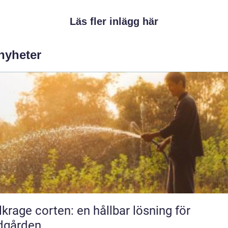
Läs fler inlägg här
 nyheter
lkrage corten: en hållbar lösning för
dgården