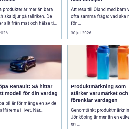
a produkter är mer än bara
Att resa till Öland med barn 
ch skaldjur på tallriken. De
ofta samma fråga: vad ska n
 allt från mat och hälsa ti...
för ...
 2026
30 juli 2026
öpa Renault: Så hittar
Produktmärkning som
tt modell för din vardag
stärker varumärket och
förenklar vardagen
pa bil är för många en av de
affärerna i livet. När...
Genomtänkt produktmärkni
Jönköping är mer än en etike
en ...