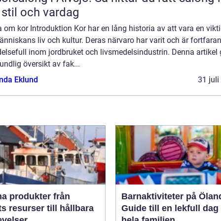
 stil och vardag
 om kor Introduktion Kor har en lång historia av att vara en vikti
nniskans liv och kultur. Deras närvaro har varit och är fortfara
elsefull inom jordbruket och livsmedelsindustrin. Denna artikel 
undlig översikt av fak...
da Eklund
31 jul
 produkter från
Barnaktiviteter på Ölan
s resurser till hållbara
Guide till en lekfull dag
evelser
hela familjen