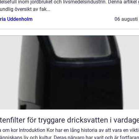
elsefull inom jordbruket och livsmedelsindustrin. Denna artikel 
undlig översikt av fak...
oria Uddenholm
06 augusti
tenfilter för tryggare dricksvatten i vardag
 om kor Introduktion Kor har en lång historia av att vara en vikti
nniskans liv och kultur. Deras närvaro har varit och är fortfara