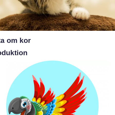
ta om kor
oduktion