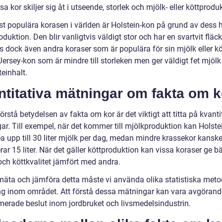
ssa kor skiljer sig åt i utseende, storlek och mjölk- eller köttprodu
t populära korasen i världen är Holstein-kon på grund av dess 
duktion. Den blir vanligtvis väldigt stor och har en svartvit fläck
s dock även andra koraser som är populära för sin mjölk eller kö
ersey-kon som är mindre till storleken men ger väldigt fet mjöl
einhalt.
titativa mätningar om fakta om k
förstå betydelsen av fakta om kor är det viktigt att titta på kvanti
ar. Till exempel, när det kommer till mjölkproduktion kan Holste
a upp till 30 liter mjölk per dag, medan mindre krassekor kansk
ar 15 liter. När det gäller köttproduktion kan vissa koraser ge bä
 och köttkvalitet jämfört med andra.
 mäta och jämföra detta måste vi använda olika statistiska meto
ng inom området. Att förstå dessa mätningar kan vara avgörande
rmerade beslut inom jordbruket och livsmedelsindustrin.