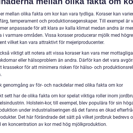
lnaderna mellan olika fakta om ko
er mellan olika fakta om kor kan vara tydliga. Koraser kan varier
, färg, temperament och produktionsegenskaper. Till exempel är 
 mer anpassade för att klara av kalla klimat medan andra är me
va i varmare områden. Vissa koraser producerar mjölk med högre
ent vilket kan vara attraktivt för mejeriproducenter.
ckså viktigt att notera att vissa koraser kan vara mer mottagliga
jukdomar eller hälsoproblem än andra. Därför kan det vara avgör
tt krassekor för att minimera risken för hälso- och produktionsre
.
sk genomgång av för- och nackdelar med olika fakta om kor
kt sett har de olika fakta om kor spelat viktiga roller inom jordb
lsindustrin. Holstein-kor, till exempel, blev populära för sin hög
oduktion under industrialiseringen då det fanns en ökad efterfr
odukter. Det här förändrade det sätt på vilket jordbruk bedrevs 
ill en koncentration av kor med hög mjölkproduktion.