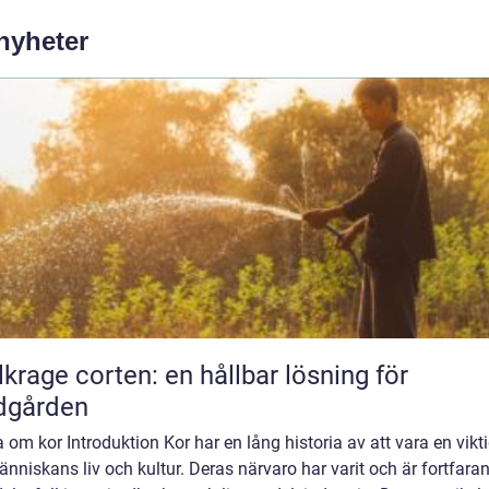
 nyheter
lkrage corten: en hållbar lösning för
dgården
 om kor Introduktion Kor har en lång historia av att vara en vikti
nniskans liv och kultur. Deras närvaro har varit och är fortfara