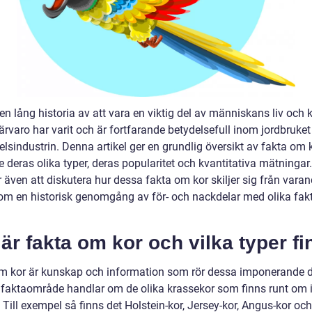
en lång historia av att vara en viktig del av människans liv och k
rvaro har varit och är fortfarande betydelsefull inom jordbruket
lsindustrin. Denna artikel ger en grundlig översikt av fakta om k
e deras olika typer, deras popularitet och kvantitativa mätningar.
även att diskutera hur dessa fakta om kor skiljer sig från vara
om en historisk genomgång av för- och nackdelar med olika fa
är fakta om kor och vilka typer f
m kor är kunskap och information som rör dessa imponerande dj
t faktaområde handlar om de olika krassekor som finns runt om 
 Till exempel så finns det Holstein-kor, Jersey-kor, Angus-kor o