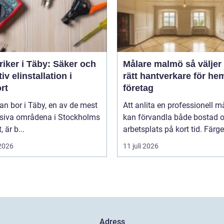
riker i Täby: Säker och
Målare malmö så väljer du
tiv elinstallation i
rätt hantverkare för he
rt
företag
n bor i Täby, en av de mest
Att anlita en professionell m
siva områdena i Stockholms
kan förvandla både bostad 
, är b...
arbetsplats på kort tid. Färger,
 2026
11 juli 2026
Adress