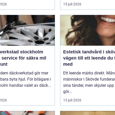
 2026
15 juli 2026
verkstad stockholm
Estetisk tandvård i skö
 service för säkra mil
vägen till ett leende du 
runt
med
dern däckverkstad gör mer
Ett leende märks direkt. Må
 bara byta hjul. För bilägare i
människor i Skövde funderar
olm handlar valet av däck...
sina tänder, men skjuter upp 
gör...
 2026
13 juli 2026