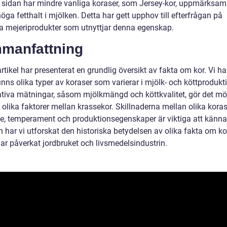
 sidan har mindre vanliga koraser, som Jersey-kor, uppmärksa
höga fetthalt i mjölken. Detta har gett upphov till efterfrågan på
ka mejeriprodukter som utnyttjar denna egenskap.
manfattning
tikel har presenterat en grundlig översikt av fakta om kor. Vi har
finns olika typer av koraser som varierar i mjölk- och köttprodukt
ativa mätningar, såsom mjölkmängd och köttkvalitet, gör det möjl
olika faktorer mellan krassekor. Skillnaderna mellan olika koras
e, temperament och produktionsegenskaper är viktiga att känna t
n har vi utforskat den historiska betydelsen av olika fakta om k
har påverkat jordbruket och livsmedelsindustrin.