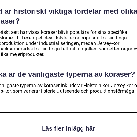
 är historiskt viktiga fördelar med olik
raser?
riskt sett har vissa koraser blivit populära för sina specifika
skaper. Till exempel blev Holstein-kor populära för sin höga
kproduktion under industrialiseringen, medan Jersey-kor
ärksammades för sin höga fetthalt i mjölken som efterfrågades
fika mejeriprodukter.
ka är de vanligaste typerna av koraser?
nligaste typerna av koraser inkluderar Holstein-kor, Jersey-kor 
s-kor, som varierar i storlek, utseende och produktionsförmåga.
Läs fler inlägg här