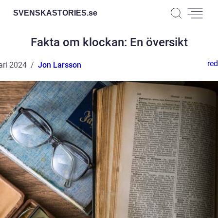
SVENSKASTORIES.
se
Fakta om klockan: En översikt
red
ari 2024
Jon Larsson