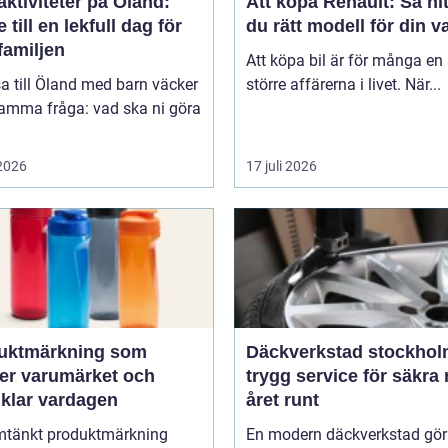
ktiviteter på Öland:
Att köpa Renault: Så hit
 till en lekfull dag för
du rätt modell för din v
familjen
Att köpa bil är för många en
sa till Öland med barn väcker
större affärerna i livet. När...
samma fråga: vad ska ni göra
 2026
17 juli 2026
uktmärkning som
Däckverkstad stockho
ker varumärket och
trygg service för säkra 
nklar vardagen
året runt
tänkt produktmärkning
En modern däckverkstad gör