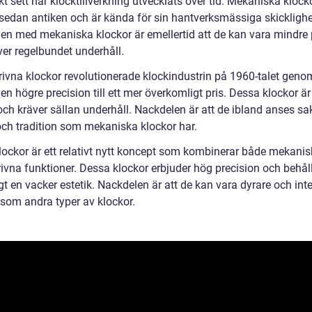
kt sett har klocktillverkning utvecklats över tid. Mekaniska klock
 sedan antiken och är kända för sin hantverksmässiga skicklighe
en med mekaniska klockor är emellertid att de kan vara mindre 
ver regelbundet underhåll.
rivna klockor revolutionerade klockindustrin på 1960-talet geno
en högre precision till ett mer överkomligt pris. Dessa klockor ä
och kräver sällan underhåll. Nackdelen är att de ibland anses s
ch tradition som mekaniska klockor har.
lockor är ett relativt nytt koncept som kombinerar både mekani
rivna funktioner. Dessa klockor erbjuder hög precision och behål
t en vacker estetik. Nackdelen är att de kan vara dyrare och int
 som andra typer av klockor.