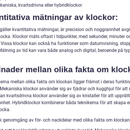
aniska, kvartsdrivna eller hybridklockor.
titativa mätningar av klockor:
 gäller kvantitativa mätningar, är precision och noggrannhet av
locka. Klockor mäts oftast i tidpunkter, med sekunder, minuter o
 Vissa klockor kan också ha funktioner som datumvisning, stop
Mätning av tid kan vara både analog och digital, beroende på ty
lnader mellan olika fakta om kloc
derna mellan olika fakta om klockan ligger främst i deras funkti
 Mekaniska klockor använder sig av fjädrar och kugghjul för att
an kvartsdrivna klockor använder sig av kristaller för att upprätt
nhet. Hybridklockor kombinerar båda teknikerna för att skapa 
locka.
sk genomgång av för- och nackdelar med olika fakta om klockan