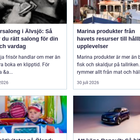
rsalong i Älvsjö: Så
Marina produkter från
r du rätt salong för din
havets resurser till håll
och vardag
upplevelser
lja frisör handlar om mer än
Marina produkter är mer än 
ra boka en klipptid. För
fisk och skaldjur på tallriken
 &a...
rymmer allt från mat och häls
 2026
30 juli 2026