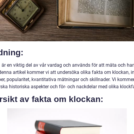
dning:
 är en viktig del av vår vardag och används för att mäta och ha
 denna artikel kommer vi att undersöka olika fakta om klockan, i
er, popularitet, kvantitativa mätningar och skillnader. Vi komme
rska historiska aspekter och för- och nackdelar med olika klockf
sikt av fakta om klockan: