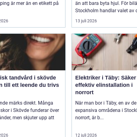
ing är mer än en etikett på
än att bara byta hjul. För bil
Stockholm handlar valet av d
 2026
13 juli 2026
isk tandvård i skövde
Elektriker i Täby: Säke
 till ett leende du trivs
effektiv elinstallation i
norrort
ende märks direkt. Många
När man bor i Täby, en av d
skor i Skövde funderar över
expansiva områdena i Stoc
änder, men skjuter upp att
norrort, är b...
 2026
12 juli 2026