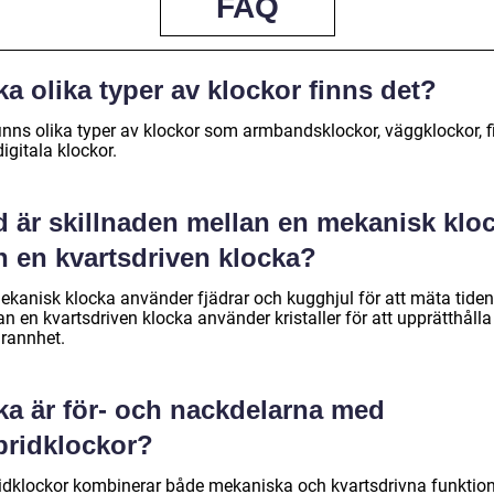
FAQ
ka olika typer av klockor finns det?
finns olika typer av klockor som armbandsklockor, väggklockor, f
igitala klockor.
d är skillnaden mellan en mekanisk klo
h en kvartsdriven klocka?
ekanisk klocka använder fjädrar och kugghjul för att mäta tiden
 en kvartsdriven klocka använder kristaller för att upprätthålla
rannhet.
ka är för- och nackdelarna med
bridklockor?
idklockor kombinerar både mekaniska och kvartsdrivna funktio