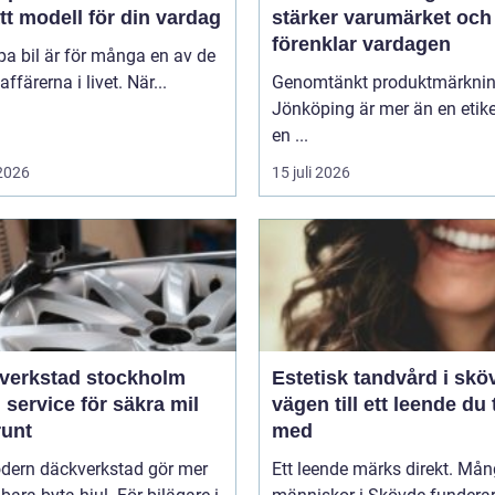
tt modell för din vardag
stärker varumärket och
förenklar vardagen
pa bil är för många en av de
affärerna i livet. När...
Genomtänkt produktmärkni
Jönköping är mer än en etike
en ...
 2026
15 juli 2026
verkstad stockholm
Estetisk tandvård i skö
 service för säkra mil
vägen till ett leende du 
runt
med
dern däckverkstad gör mer
Ett leende märks direkt. Må