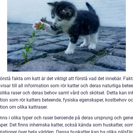
förstå fakta om katt är det viktigt att förstå vad det innebär. Fa
visar till all information som rör katter och deras naturliga bete
 olika raser och deras behov samt vård och skötsel. Detta kan in
tion som rör katters beteende, fysiska egenskaper, kostbehov o
ion om olika kattraser.
inns i olika typer och raser beroende på deras ursprung och gene
per. Det finns inhemska katter, också kända som huskatter, som 
riationer över hela världen. Dessa huskatter kan ha olika pälsfä