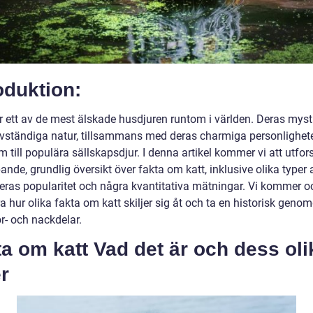
oduktion:
är ett av de mest älskade husdjuren runtom i världen. Deras myst
lvständiga natur, tillsammans med deras charmiga personlighete
m till populära sällskapsdjur. I denna artikel kommer vi att utfor
ande, grundlig översikt över fakta om katt, inklusive olika typer 
 deras popularitet och några kvantitativa mätningar. Vi kommer o
a hur olika fakta om katt skiljer sig åt och ta en historisk gen
r- och nackdelar.
a om katt Vad det är och dess oli
r