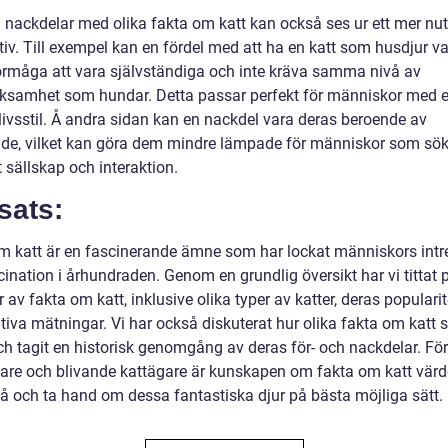
h nackdelar med olika fakta om katt kan också ses ur ett mer nu
tiv. Till exempel kan en fördel med att ha en katt som husdjur v
örmåga att vara självständiga och inte kräva samma nivå av
samhet som hundar. Detta passar perfekt för människor med 
livsstil. Å andra sidan kan en nackdel vara deras beroende av
de, vilket kan göra dem mindre lämpade för människor som sök
 sällskap och interaktion.
sats:
m katt är en fascinerande ämne som har lockat människors intr
ination i århundraden. Genom en grundlig översikt har vi tittat 
 av fakta om katt, inklusive olika typer av katter, deras populari
tiva mätningar. Vi har också diskuterat hur olika fakta om katt sk
ch tagit en historisk genomgång av deras för- och nackdelar. För
kare och blivande kattägare är kunskapen om fakta om katt värde
stå och ta hand om dessa fantastiska djur på bästa möjliga sätt.