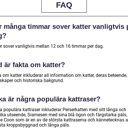
FAQ
r många timmar sover katter vanligtvis 
g?
er sover vanligtvis mellan 12 och 16 timmar per dag.
 är fakta om katter?
 om katter inkluderar all information om katter, deras beteende,
skaper och historiska bakgrund.
ka är några populära kattraser?
a populära kattraser inkluderar Perserkatten med sitt långa och
rika utseende, Siamesen med sina blå ögon och färgstarka päls,
e Coon som är en av de största kattraserna och kännetecknas a
sta kroppsbyggnad och långa päls.