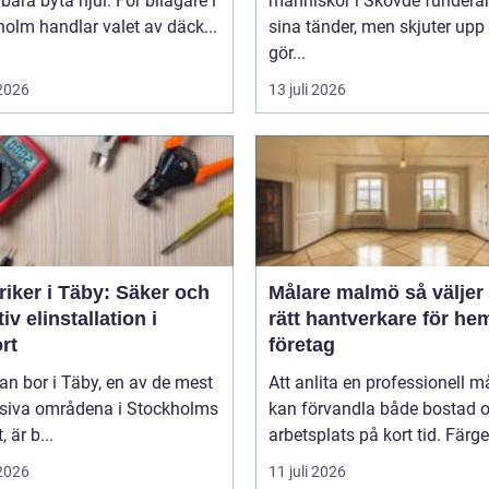
 bara byta hjul. För bilägare i
människor i Skövde funderar
olm handlar valet av däck...
sina tänder, men skjuter upp 
gör...
 2026
13 juli 2026
riker i Täby: Säker och
Målare malmö så väljer du
tiv elinstallation i
rätt hantverkare för he
rt
företag
n bor i Täby, en av de mest
Att anlita en professionell m
siva områdena i Stockholms
kan förvandla både bostad 
, är b...
arbetsplats på kort tid. Färger,
 2026
11 juli 2026