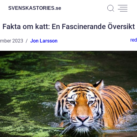
SVENSKASTORIES.
se
Fakta om katt: En Fascinerande Översikt
red
ember 2023
Jon Larsson