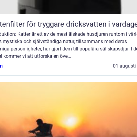
tenfilter för tryggare dricksvatten i vardag
duktion: Katter är ett av de mest älskade husdjuren runtom i vär
s mystiska och självständiga natur, tillsammans med deras
iga personligheter, har gjort dem till populära sällskapsdjur. I 
el kommer vi att utforska en öve...
n
01 augusti