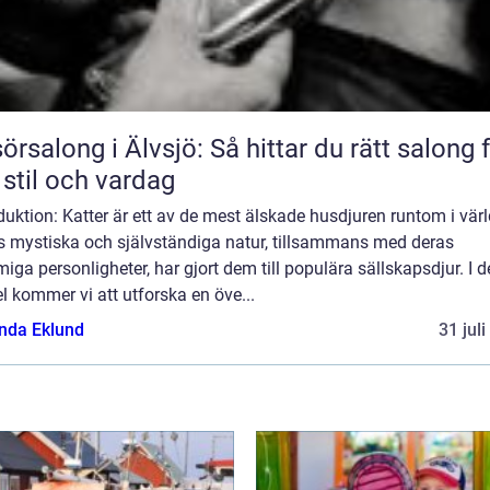
sörsalong i Älvsjö: Så hittar du rätt salong 
 stil och vardag
duktion: Katter är ett av de mest älskade husdjuren runtom i vär
s mystiska och självständiga natur, tillsammans med deras
iga personligheter, har gjort dem till populära sällskapsdjur. I 
el kommer vi att utforska en öve...
da Eklund
31 jul