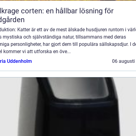
lkrage corten: en hållbar lösning för
dgården
duktion: Katter är ett av de mest älskade husdjuren runtom i vär
s mystiska och självständiga natur, tillsammans med deras
iga personligheter, har gjort dem till populära sällskapsdjur. I 
el kommer vi att utforska en öve...
oria Uddenholm
06 augusti