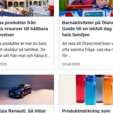
 produkter från
Barnaktiviteter på Ölan
s resurser till hållbara
Guide till en lekfull dag
evelser
hela familjen
a produkter är mer än bara
Att resa till Öland med barn 
ch skaldjur på tallriken. De
ofta samma fråga: vad ska n
 allt från mat och hälsa ti...
för ...
 2026
30 juli 2026
öpa Renault: Så hittar
Produktmärkning som