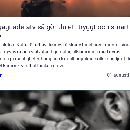
 atv så gör du ett tryggt och smart
p
duktion: Katter är ett av de mest älskade husdjuren runtom i vär
s mystiska och självständiga natur, tillsammans med deras
iga personligheter, har gjort dem till populära sällskapsdjur. I 
el kommer vi att utforska en öve...
n
01 augusti