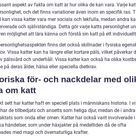
ssant aspekt av fakta om katt är hur olika de kan vara. Varje kat
sonlighet, och det finns variationer även inom en specifik ras. Ti
 kan vissa katter vara mer sociala och lekfulla, medan andra ka
rverade och självständiga. Detta gör varje katts personlighet un
en möjlighet att lära känna och förstå sin katt på ett individuellt
personlighetsaspekten finns det också skillnader i fysiska egens
v. Vissa katter kan ha längre eller kortare päls, vilket påverkar 
v pälsvård och underhåll. Vissa katter kan också ha olika kost
 på deras ålder, hälsa eller speciella dietkrav.
oriska för- och nackdelar med oli
a om katt
kt sett har katter haft en speciell plats i människans historia. I v
 har de tillbedjats och ansetts som heliga djur, medan de i andra
aktats som onda eller omen. Katter har också varit involverade i 
ska händelser, som under häxjakter på medeltiden då de ofta
pades med magi och övernaturliga krafter.