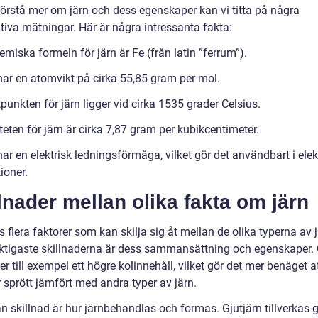
 förstå mer om järn och dess egenskaper kan vi titta på några
tiva mätningar. Här är några intressanta fakta:
miska formeln för järn är Fe (från latin ”ferrum”).
har en atomvikt på cirka 55,85 gram per mol.
unkten för järn ligger vid cirka 1535 grader Celsius.
eten för järn är cirka 7,87 gram per kubikcentimeter.
ar en elektrisk ledningsförmåga, vilket gör det användbart i elek
ioner.
lnader mellan olika fakta om järn
s flera faktorer som kan skilja sig åt mellan de olika typerna av 
iktigaste skillnaderna är dess sammansättning och egenskaper. 
er till exempel ett högre kolinnehåll, vilket gör det mer benäget a
 sprött jämfört med andra typer av järn.
n skillnad är hur järnbehandlas och formas. Gjutjärn tillverkas