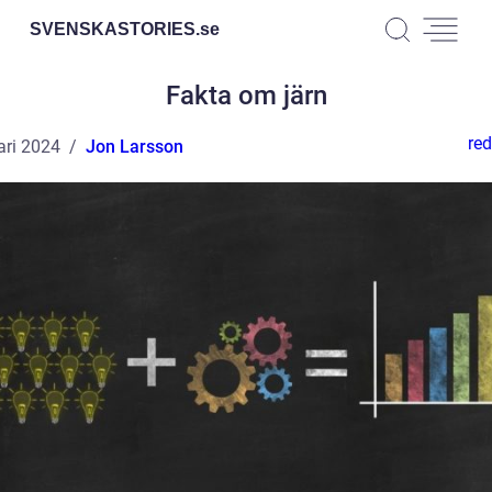
SVENSKASTORIES.
se
Fakta om järn
red
ari 2024
Jon Larsson