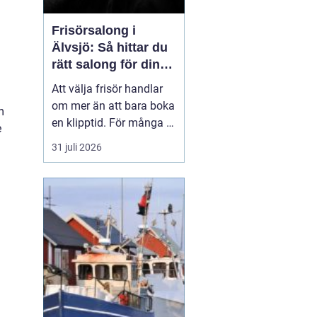
Frisörsalong i
Älvsjö: Så hittar du
rätt salong för din
stil och vardag
Att välja frisör handlar
om mer än att bara boka
m
en klipptid. För många är
e
frisörbesöket en paus i
31 juli 2026
vardagen, en chans att
förnya sig eller bara
känna sig mer som sig
själv. I Älvsjö fi...