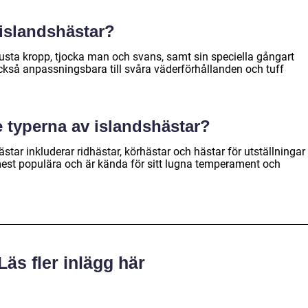
 islandshästar?
busta kropp, tjocka man och svans, samt sin speciella gångart
också anpassningsbara till svåra väderförhållanden och tuff
e typerna av islandshästar?
star inkluderar ridhästar, körhästar och hästar för utställningar
mest populära och är kända för sitt lugna temperament och
Läs fler inlägg här