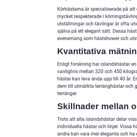
Körhästarna är specialiserade på att
mycket respekterade i körningstävlin
utställningar och tävlingar är ofta u
själva på ett elegant sätt. Dessa hä
evenemang som hästshower och utstä
Kvantitativa mätnin
Enligt forskning har islandshästar e
vanligtvis mellan 320 och 450 kilogr
hästar kan leva ända upp till 40 år. 
dem till utmärkta terränghästar och 
terränger.
Skillnader mellan o
Trots att alla islandshästar delar v
individuella hästar och linjer. Viss
andra kan vara mer eleganta och ha et