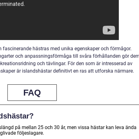
n fascinerande hästras med unika egenskaper och förmågor.
ngarter och anpassningsförmåga till svåra förhållanden gör de
kreationsridning och tävlingar. För den som är intresserad av
skaper är islandshästar definitivt en ras att utforska närmare.
FAQ
ndshästar?
ivslängd på mellan 25 och 30 år, men vissa hästar kan leva ända
ånglivade följeslagare.