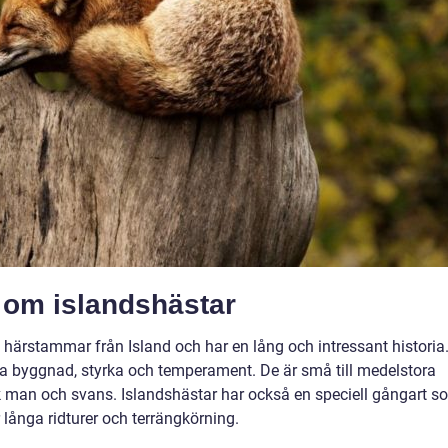
a om islandshästar
 härstammar från Island och har en lång och intressant historia
na byggnad, styrka och temperament. De är små till medelstora
k man och svans. Islandshästar har också en speciell gångart s
r långa ridturer och terrängkörning.