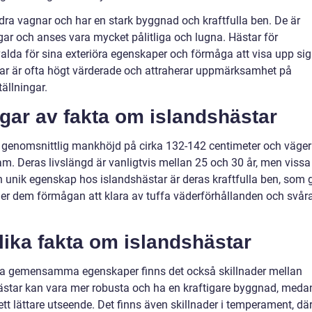
 dra vagnar och har en stark byggnad och kraftfulla ben. De är
gar och anses vara mycket pålitliga och lugna. Hästar för
tvalda för sina exteriöra egenskaper och förmåga att visa upp sig
star är ofta högt värderade och attraherar uppmärksamhet på
llningar.
gar av fakta om islandshästar
n genomsnittlig mankhöjd på cirka 132-142 centimeter och väger
am. Deras livslängd är vanligtvis mellan 25 och 30 år, men vissa
En unik egenskap hos islandshästar är deras kraftfulla ben, som 
ger dem förmågan att klara av tuffa väderförhållanden och svår
lika fakta om islandshästar
issa gemensamma egenskaper finns det också skillnader mellan
a hästar kan vara mer robusta och ha en kraftigare byggnad, meda
t lättare utseende. Det finns även skillnader i temperament, dä