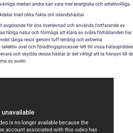
vänliga medan andra kan vara mer energiska och arbetsvilliga.
kdelar med olika fakta om islandshästar
rit avgörande för öns överlevnad och används fortfarande av
as tåliga natur och förmåga att klara av svåra förhållanden har
e under långa resor genom tuff terräng och extrema
selektiv avel och förädlingsprocesser lett till vissa hälsoproble
bevara och skydda dessa hästar är det viktigt att ta hänsyn till d
rna av aveln.