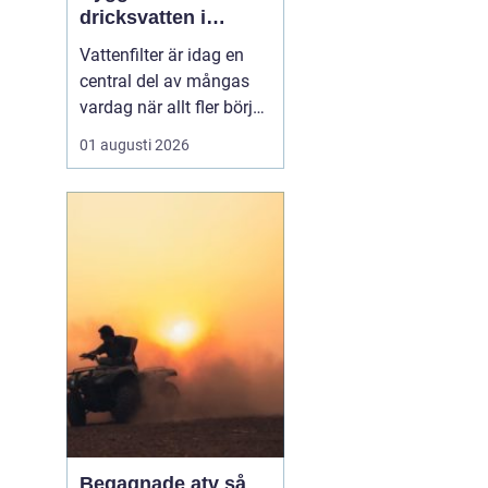
dricksvatten i
vardagen
Vattenfilter är idag en
central del av mångas
vardag när allt fler börjar
fundera på kvaliteten på
01 augusti 2026
vattnet som kommer ur
kranaen. Många tar rent
vatten för givet, men
skillnader i vattenkvalitet
mellan olika områden
kan vara stora. Vissa har
hårt vat...
Begagnade atv så