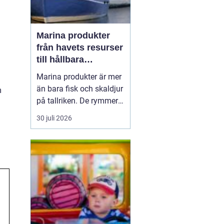
Marina produkter
från havets resurser
till hållbara
upplevelser
Marina produkter är mer
än bara fisk och skaldjur
m
på tallriken. De rymmer
allt från mat och hälsa
30 juli 2026
till friluftsliv, kultur och
besöksnäring. I kustnära
områden spelar havet en
central roll för både
ekonomi och livskvalitet.
När fler söker sig mot
nat...