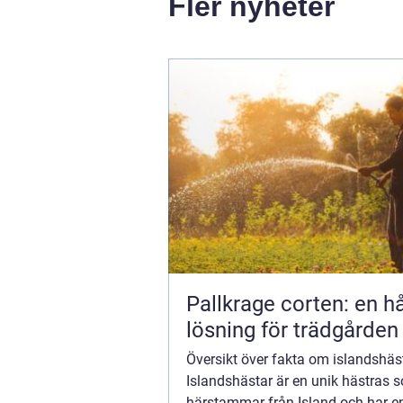
Fler nyheter
Pallkrage corten: en hå
lösning för trädgården
Översikt över fakta om islandshäs
Islandshästar är en unik hästras 
härstammar från Island och har e