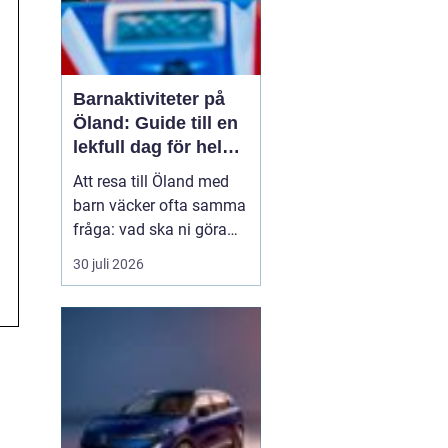
Barnaktiviteter på
Öland: Guide till en
lekfull dag för hela
familjen
Att resa till Öland med
barn väcker ofta samma
fråga: vad ska ni göra
för att alla ska trivas,
30 juli 2026
oavsett ålder och
energinivå? Ön har en
unik kombination av
natur, lek och lugn, och
är full av upplevelser...