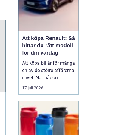
Att köpa Renault: Så
hittar du rätt modell
för din vardag
Att köpa bil är för många
en av de större affärerna
i livet. När någon
funderar på att köpa
17 juli 2026
Renault Skåne
handl...