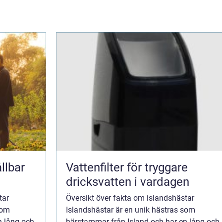
llbar
Vattenfilter för tryggare
dricksvatten i vardagen
tar
Översikt över fakta om islandshästar
som
Islandshästar är en unik hästras som
n lång och
härstammar från Island och har en lång och