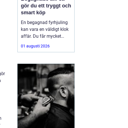
gör du ett tryggt och
smart köp
En begagnad fyrhjuling
kan vara en väldigt klok
affär. Du får mycket
funktion för pengarna
01 augusti 2026
och slipper den största
värdeminskningen som
ofta kommer direkt när
en maskin är ny.
gör
Samtidigt kräver ett
a
andrahandsköp mer
eftertanke. Den som vill
köpa
n
r