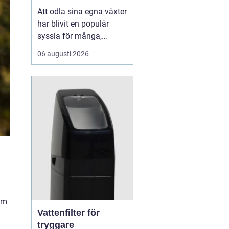
Att odla sina egna växter
har blivit en populär
syssla för många,
oavsett om det handlar
06 augusti 2026
om att ha en prunkande
trädgård, en kolonilott
eller en liten
balkongträdgård i stan.
En av de mest effektiva
och este...
.
om
Vattenfilter för
tryggare