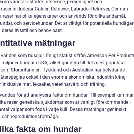
som varierar i storlek, utseende, personlighet och
aser inkluderar Golden Retriever, Labrador Retriever, German
a raser har olika egenskaper och används för olika ändamål,
ndar, och servicehundar. Det är viktigt för potentiella hundägar
 deras livsstil och behov bäst.
ntitativa mätningar
världen som husdjur. Enligt statistik från American Pet Product
 miljoner hundar i USA, vilket gör dem till det mest populära
r som Storbritannien, Tyskland och Australien har betydande
 återspeglas också i den enorma ekonomiska industrin kring
 inklusive mat, leksaker, veterinärvård och träning.
vändas för att analysera fakta om hundar. Till exempel kan ma
olika raser, genetiska sjukdomar som är vanligt förekommande i
ntal valpar som föds i varje kull. Dessa mätningar ger insikt i
d och reproduktionsförmåga.
lika fakta om hundar