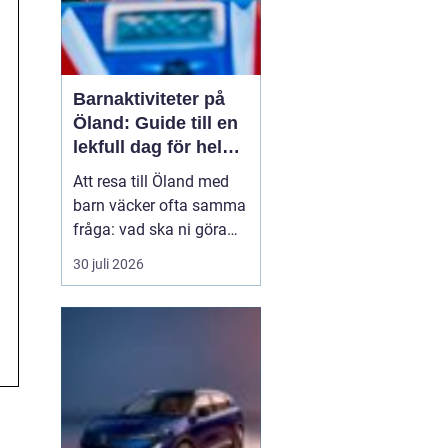
Barnaktiviteter på
Öland: Guide till en
lekfull dag för hela
familjen
Att resa till Öland med
barn väcker ofta samma
fråga: vad ska ni göra
för att alla ska trivas,
30 juli 2026
oavsett ålder och
energinivå? Ön har en
unik kombination av
natur, lek och lugn, och
är full av upplevelser...