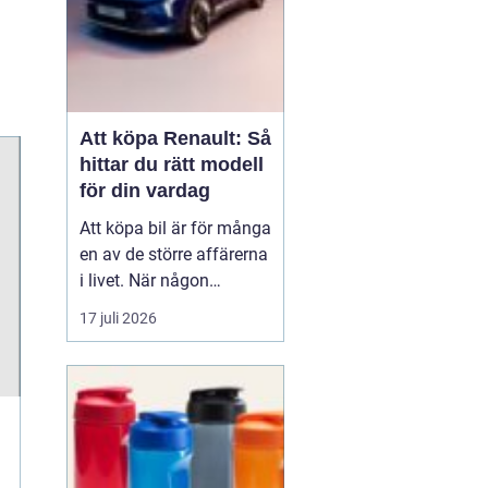
Att köpa Renault: Så
hittar du rätt modell
för din vardag
Att köpa bil är för många
en av de större affärerna
i livet. När någon
funderar på att köpa
17 juli 2026
Renault Skåne
handl...