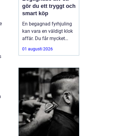
gör du ett tryggt och
smart köp
e
En begagnad fyrhjuling
kan vara en väldigt klok
affär. Du får mycket
funktion för pengarna
01 augusti 2026
och slipper den största
s
värdeminskningen som
ofta kommer direkt när
en maskin är ny.
Samtidigt kräver ett
andrahandsköp mer
n
eftertanke. Den som vill
köpa