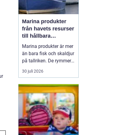
Marina produkter
från havets resurser
till hållbara
upplevelser
Marina produkter är mer
än bara fisk och skaldjur
på tallriken. De rymmer
allt från mat och hälsa
30 juli 2026
till friluftsliv, kultur och
ur
besöksnäring. I kustnära
områden spelar havet en
central roll för både
ekonomi och livskvalitet.
När fler söker sig mot
nat...