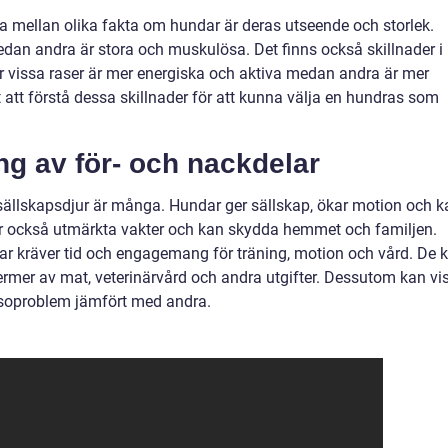
 mellan olika fakta om hundar är deras utseende och storlek.
dan andra är stora och muskulösa. Det finns också skillnader i
är vissa raser är mer energiska och aktiva medan andra är mer
 att förstå dessa skillnader för att kunna välja en hundras som
g av för- och nackdelar
ällskapsdjur är många. Hundar ger sällskap, ökar motion och k
e är också utmärkta vakter och kan skydda hemmet och familjen.
ar kräver tid och engagemang för träning, motion och vård. De 
termer av mat, veterinärvård och andra utgifter. Dessutom kan vi
lsoproblem jämfört med andra.