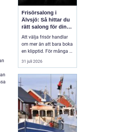
Frisörsalong i
Älvsjö: Så hittar du
rätt salong för din
stil och vardag
Att välja frisör handlar
om mer än att bara boka
en klipptid. För många är
frisörbesöket en paus i
an
31 juli 2026
vardagen, en chans att
förnya sig eller bara
kan
känna sig mer som sig
ssa
själv. I Älvsjö fi...