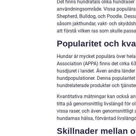
Det finns hundratals olika hundraser 
användningsområde. Vissa populära r
Shepherd, Bulldog, och Poodle. Dess
såsom jakthundar, vakt- och skyddshu
att förstå vilken ras som skulle passa
Popularitet och kva
Hundar är mycket populära över hela 
Association (APPA) finns det cirka 63
husdjuret i landet. Även andra lände
hundpopulationer. Denna popularitet
hundrelaterade produkter och tjänster,
Kvantitativa mätningar kan också an
titta på genomsnittlig livslängd för 
vissa raser, och även genomsnittligt a
hundarnas hälsa, förväntad livsläng
Skillnader mellan o