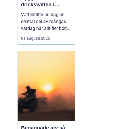
dricksvatten i
vardagen
Vattenfilter är idag en
central del av mångas
vardag när allt fler börjar
fundera på kvaliteten på
01 augusti 2026
vattnet som kommer ur
kranaen. Många tar rent
vatten för givet, men
skillnader i vattenkvalitet
mellan olika områden
kan vara stora. Vissa har
hårt vat...
Begagnade atv så