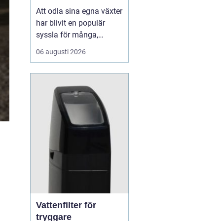
Att odla sina egna växter
har blivit en populär
syssla för många,
oavsett om det handlar
06 augusti 2026
om att ha en prunkande
trädgård, en kolonilott
eller en liten
balkongträdgård i stan.
En av de mest effektiva
och este...
Vattenfilter för
m
tryggare