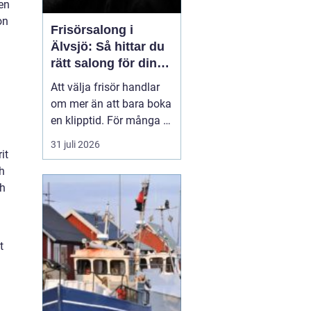
en
on
Frisörsalong i
Älvsjö: Så hittar du
rätt salong för din
stil och vardag
Att välja frisör handlar
om mer än att bara boka
en klipptid. För många är
frisörbesöket en paus i
31 juli 2026
vardagen, en chans att
it
förnya sig eller bara
ch
känna sig mer som sig
ch
själv. I Älvsjö fi...
t