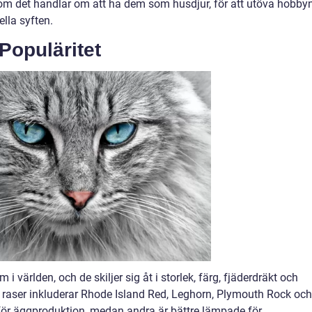
 om det handlar om att ha dem som husdjur, för att utöva hobby
lla syften.
Populäritet
 i världen, och de skiljer sig åt i storlek, färg, fjäderdräkt och
raser inkluderar Rhode Island Red, Leghorn, Plymouth Rock och
för äggproduktion, medan andra är bättre lämpade för