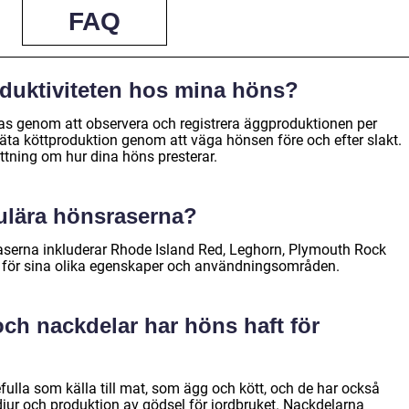
FAQ
oduktiviteten hos mina höns?
as genom att observera och registrera äggproduktionen per
mäta köttproduktion genom att väga hönsen före och efter slakt.
tning om hur dina höns presterar.
ulära hönsraserna?
serna inkluderar Rhode Island Red, Leghorn, Plymouth Rock
 för sina olika egenskaper och användningsområden.
 och nackdelar har höns haft för
efulla som källa till mat, som ägg och kött, och de har också
djur och produktion av gödsel för jordbruket. Nackdelarna