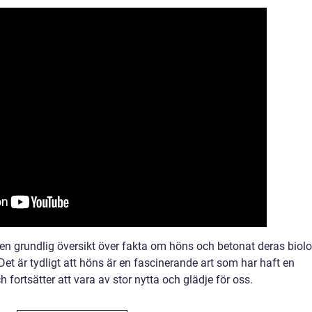
 en grundlig översikt över fakta om höns och betonat deras biolo
Det är tydligt att höns är en fascinerande art som har haft en
fortsätter att vara av stor nytta och glädje för oss.