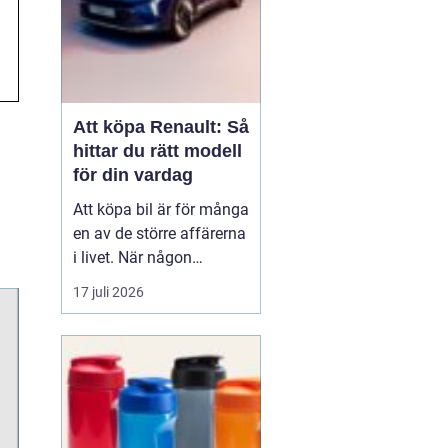
Att köpa Renault: Så
hittar du rätt modell
för din vardag
Att köpa bil är för många
en av de större affärerna
i livet. När någon
funderar på att köpa
17 juli 2026
Renault Skåne
handl...