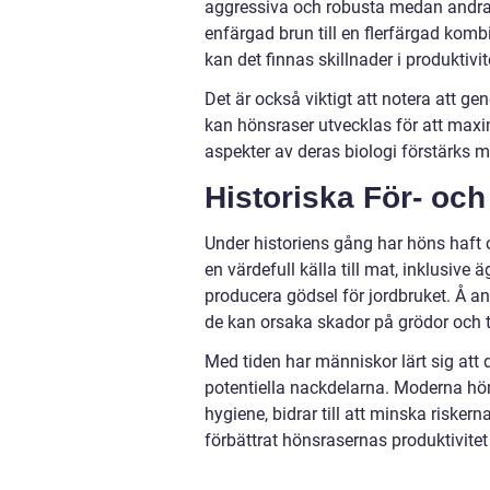
aggressiva och robusta medan andra ä
enfärgad brun till en flerfärgad kom
kan det finnas skillnader i produktivit
Det är också viktigt att notera att gen
kan hönsraser utvecklas för att maxi
aspekter av deras biologi förstärks 
Historiska För- oc
Under historiens gång har höns haft 
en värdefull källa till mat, inklusiv
producera gödsel för jordbruket. Å a
de kan orsaka skador på grödor och tr
Med tiden har människor lärt sig att
potentiella nackdelarna. Moderna hö
hygiene, bidrar till att minska riske
förbättrat hönsrasernas produktivite