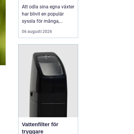
Att odla sina egna växter
har blivit en populär
syssla för många,
oavsett om det handlar
06 augusti 2026
om att ha en prunkande
trädgård, en kolonilott
eller en liten
balkongträdgård i stan.
En av de mest effektiva
och este...
Vattenfilter för
tryggare