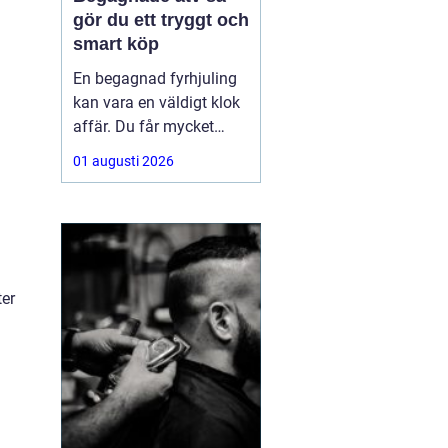
gör du ett tryggt och
smart köp
En begagnad fyrhjuling
kan vara en väldigt klok
affär. Du får mycket
funktion för pengarna
01 augusti 2026
och slipper den största
värdeminskningen som
ofta kommer direkt när
en maskin är ny.
Samtidigt kräver ett
andrahandsköp mer
ter
eftertanke. Den som vill
köpa