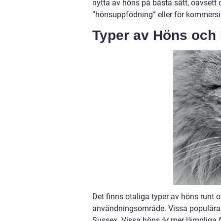
nytta av höns på bästa sätt, oavsett
”hönsuppfödning” eller för kommersie
Typer av Höns och 
Det finns otaliga typer av höns runt om
användningsområde. Vissa populära 
Sussex. Vissa höns är mer lämpliga 