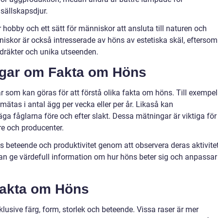
 sällskapsdjur.
hobby och ett sätt för människor att ansluta till naturen och
skor är också intresserade av höns av estetiska skäl, eftersom
rdräkter och unika utseenden.
ngar om Fakta om Höns
r som kan göras för att förstå olika fakta om höns. Till exempel
ätas i antal ägg per vecka eller per år. Likaså kan
a fåglarna före och efter slakt. Dessa mätningar är viktiga för
re och producenter.
s beteende och produktivitet genom att observera deras aktivite
an ge värdefull information om hur höns beter sig och anpassar
Fakta om Höns
nklusive färg, form, storlek och beteende. Vissa raser är mer