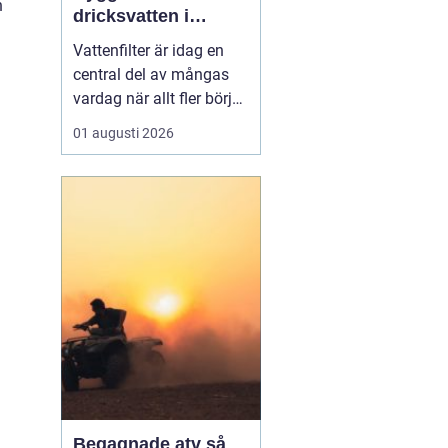
n
dricksvatten i
vardagen
Vattenfilter är idag en
central del av mångas
vardag när allt fler börjar
fundera på kvaliteten på
01 augusti 2026
vattnet som kommer ur
kranaen. Många tar rent
vatten för givet, men
skillnader i vattenkvalitet
mellan olika områden
kan vara stora. Vissa har
hårt vat...
Begagnade atv så