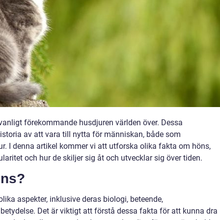
vanligt förekommande husdjuren världen över. Dessa
istoria av att vara till nytta för människan, både som
. I denna artikel kommer vi att utforska olika fakta om höns,
laritet och hur de skiljer sig åt och utvecklar sig över tiden.
öns?
ika aspekter, inklusive deras biologi, beteende,
ydelse. Det är viktigt att förstå dessa fakta för att kunna dra