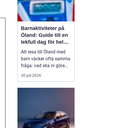
Barnaktiviteter på
Öland: Guide till en
lekfull dag för hela
familjen
Att resa till Öland med
barn väcker ofta samma
fråga: vad ska ni göra
för att alla ska trivas,
30 juli 2026
oavsett ålder och
energinivå? Ön har en
unik kombination av
natur, lek och lugn, och
är full av upplevelser...