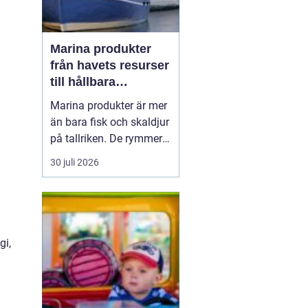
Marina produkter
från havets resurser
till hållbara
upplevelser
Marina produkter är mer
än bara fisk och skaldjur
på tallriken. De rymmer
allt från mat och hälsa
30 juli 2026
till friluftsliv, kultur och
besöksnäring. I kustnära
områden spelar havet en
central roll för både
ekonomi och livskvalitet.
gi,
När fler söker sig mot
nat...