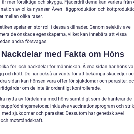
r mer försiktiga och skygga. Fjäderdräkterna kan variera från 
bination av olika nyanser. Även i äggproduktion och köttprodukti
et mellan olika raser.
etiken spelar en stor roll i dessa skillnader. Genom selektiv avel
mera de önskade egenskaperna, vilket kan innebära att vissa
medan andra försvagas.
h Nackdelar med Fakta om Höns
olika för- och nackdelar för människan. Å ena sidan har höns var
e ägg och kött. De har också använts för att bekämpa skadedjur o
ndra sidan kan hönsen vara offer för sjukdomar och parasiter, o
ädgårdar om de inte är ordentligt kontrollerade.
 dra nytta av fördelarna med höns samtidigt som de hanterar de
nsuppfödningsmetoder, inklusive vaccinationsprogram och strik
rna med sjukdomar och parasiter. Dessutom har genetisk avel
t och motståndskraft.