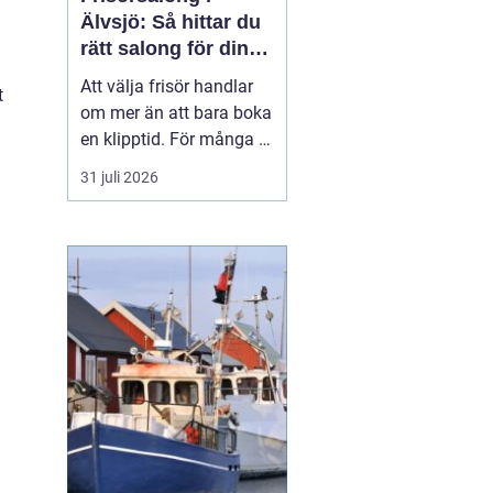
Älvsjö: Så hittar du
rätt salong för din
stil och vardag
Att välja frisör handlar
t
om mer än att bara boka
en klipptid. För många är
frisörbesöket en paus i
31 juli 2026
vardagen, en chans att
förnya sig eller bara
känna sig mer som sig
själv. I Älvsjö fi...