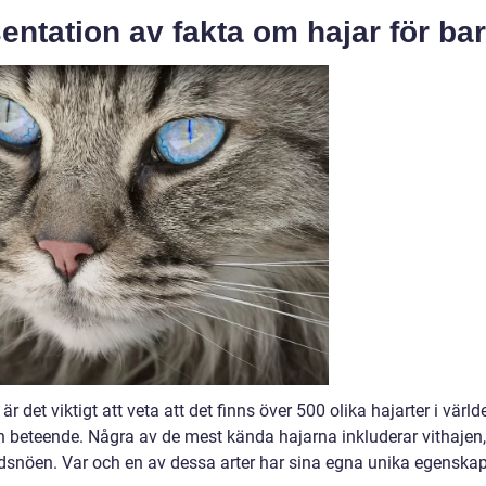
ntation av fakta om hajar för ba
är det viktigt att veta att det finns över 500 olika hajarter i värld
och beteende. Några av de mest kända hajarna inkluderar vithajen,
snöen. Var och en av dessa arter har sina egna unika egenska