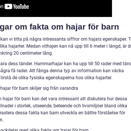
gar om fakta om hajar för barn
kan vi titta på några intressanta siffror om hajars egenskaper. Ti
ka hajarter. Medan vithajen kan nå upp till 6 meter i längd, är 
kring 20 centimeter lång.
ara dess tänder. Hammarhajar kan ha upp till 50 rader med tänd
ågra få rader. Att fånga denna typ av information kan väcka
örstå de olika fysiska egenskaperna hos olika hajarter.
ajar för barn skiljer sig från varandra
hajar för barn kan det vara intressant att diskutera hur dessa
illnader i storlek, utseende, beteende och livsmiljöer bland olika
astera dessa fakta kan barn utveckla en bättre förståelse för
n.
ackdelar med olika fakta om hajar för barn