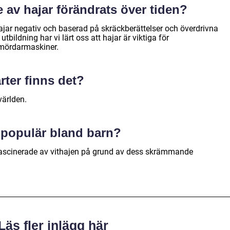
e av hajar förändrats över tiden?
ajar negativ och baserad på skräckberättelser och överdrivna
bildning har vi lärt oss att hajar är viktiga för
 mördarmaskiner.
rter finns det?
världen.
t populär bland barn?
fascinerade av vithajen på grund av dess skrämmande
Läs fler inlägg här