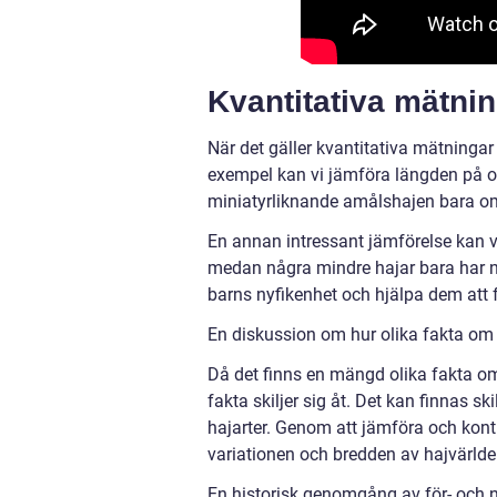
Kvantitativa mätnin
När det gäller kvantitativa mätningar 
exempel kan vi jämföra längden på oli
miniatyrliknande amålshajen bara om
En annan intressant jämförelse kan v
medan några mindre hajar bara har n
barns nyfikenhet och hjälpa dem att f
En diskussion om hur olika fakta om h
Då det finns en mängd olika fakta om 
fakta skiljer sig åt. Det kan finnas sk
hajarter. Genom att jämföra och kontr
variationen och bredden av hajvärlde
En historisk genomgång av för- och n