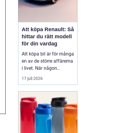
Att köpa Renault: Så
hittar du rätt modell
för din vardag
Att köpa bil är för många
en av de större affärerna
i livet. När någon
funderar på att köpa
17 juli 2026
Renault Skåne
handl...