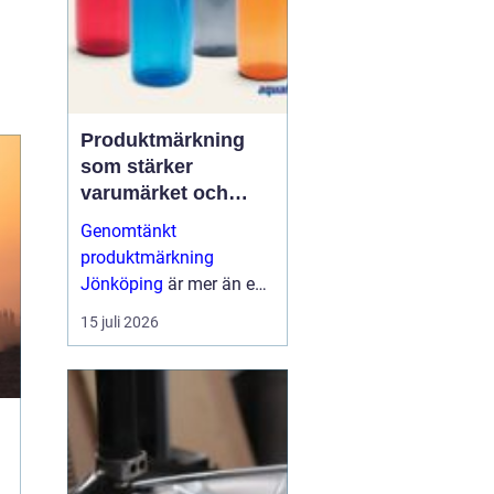
Produktmärkning
som stärker
varumärket och
förenklar vardagen
Genomtänkt
produktmärkning
Jönköping
är mer än en
etikett på en produkt.
15 juli 2026
Den guidar användaren,
skapar trygghet, uppfy...