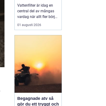
vardagen
Vattenfilter är idag en
central del av mångas
vardag när allt fler börjar
fundera på kvaliteten på
01 augusti 2026
vattnet som kommer ur
kranaen. Många tar rent
vatten för givet, men
skillnader i vattenkvalitet
mellan olika områden
kan vara stora. Vissa har
hårt vat...
r
Begagnade atv så
gör du ett tryggt och