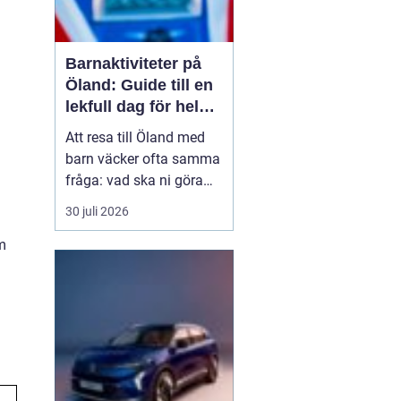
Barnaktiviteter på
Öland: Guide till en
lekfull dag för hela
familjen
Att resa till Öland med
barn väcker ofta samma
fråga: vad ska ni göra
för att alla ska trivas,
30 juli 2026
oavsett ålder och
m
energinivå? Ön har en
unik kombination av
natur, lek och lugn, och
är full av upplevelser...