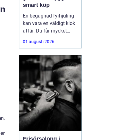
smart köp
rn
En begagnad fyrhjuling
kan vara en väldigt klok
affär. Du får mycket
funktion för pengarna
01 augusti 2026
och slipper den största
värdeminskningen som
ofta kommer direkt när
en maskin är ny.
Samtidigt kräver ett
andrahandsköp mer
eftertanke. Den som vill
köpa
en.
per
Frisörsalong i