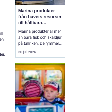
Marina produkter
från havets resurser
till hållbara
upplevelser
Marina produkter är mer
ll
än bara fisk och skaldjur
den
på tallriken. De rymmer
allt från mat och hälsa
30 juli 2026
er,
till friluftsliv, kultur och
besöksnäring. I kustnära
områden spelar havet en
central roll för både
ekonomi och livskvalitet.
När fler söker sig mot
nat...