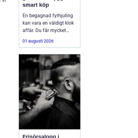
 vi
smart köp
En begagnad fyrhjuling
kan vara en väldigt klok
affär. Du får mycket
funktion för pengarna
01 augusti 2026
och slipper den största
värdeminskningen som
ofta kommer direkt när
en maskin är ny.
Samtidigt kräver ett
andrahandsköp mer
eftertanke. Den som vill
köpa
Frisörsalong i