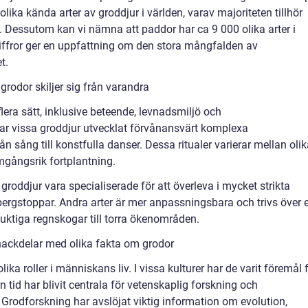
olika kända arter av groddjur i världen, varav majoriteten tillhör
. Dessutom kan vi nämna att paddor har ca 9 000 olika arter i
siffror ger en uppfattning om den stora mångfalden av
t.
rodor skiljer sig från varandra
lera sätt, inklusive beteende, levnadsmiljö och
ar vissa groddjur utvecklat förvånansvärt komplexa
ån sång till konstfulla danser. Dessa ritualer varierar mellan oli
mgångsrik fortplantning.
groddjur vara specialiserade för att överleva i mycket strikta
 bergstoppar. Andra arter är mer anpassningsbara och trivs över 
 fuktiga regnskogar till torra ökenområden.
nackdelar med olika fakta om grodor
ika roller i människans liv. I vissa kulturer har de varit föremål 
 tid har blivit centrala för vetenskaplig forskning och
Grodforskning har avslöjat viktig information om evolution,