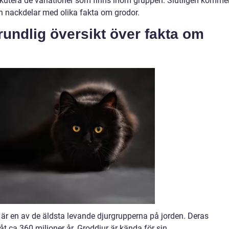
kutera de variationer som finns inom gruppen. Slutligen kommer
ch nackdelar med olika fakta om grodor.
rundlig översikt över fakta om
 är en av de äldsta levande djurgrupperna på jorden. Deras
åt ca 360 miljoner år. Groddjur är kända för sin