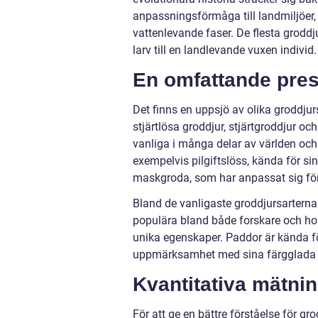
anpassningsförmåga till landmiljöe
vattenlevande faser. De flesta grod
larv till en landlevande vuxen individ.
En omfattande pres
Det finns en uppsjö av olika groddjur
stjärtlösa groddjur, stjärtgroddjur o
vanliga i många delar av världen och f
exempelvis pilgiftslöss, kända för si
maskgroda, som har anpassat sig för e
Bland de vanligaste groddjursarterna 
populära bland både forskare och ho
unika egenskaper. Paddor är kända fö
uppmärksamhet med sina färgglada 
Kvantitativa mätni
För att ge en bättre förståelse för gr