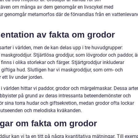
r, även om många av dem genomgår en livscykel med
djur genomgår metamorfos där de förvandlas från en vattenlevan
entation av fakta om grodor
sarter i världen, men de kan delas upp i tre huvudgrupper:
ch maskgroddjur. Stjärtlösa groddjur, som lövgrodor och paddor, ä
inns i olika storlekar och färger. Stjärtgroddjur inkluderar
n giftiga hud. Slutligen har vi maskgroddjur, som orm- och
tt liv under jorden.
i världen hittar vi paddor, grodor och märgelmaskar. Dessa arter
bbyister på grund av deras intressanta beteendemönster och
r sina torra hudar och giftsekretion, medan grodor ofta lockar
utseenden och melodiska kväkanden.
ngar om fakta om grodor
oddjur kan vi ta en titt på några kvantitativa mätningar. Till exem