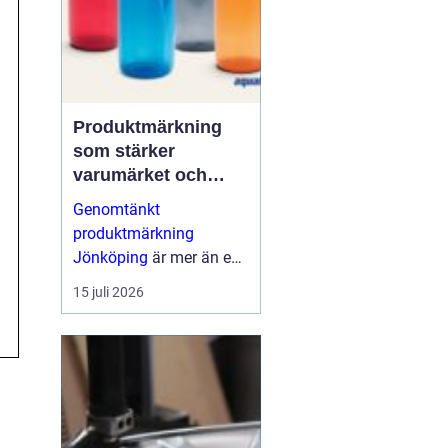
Produktmärkning
som stärker
varumärket och
förenklar vardagen
Genomtänkt
produktmärkning
Jönköping
är mer än en
etikett på en produkt.
15 juli 2026
Den guidar användaren,
skapar trygghet, uppfy...