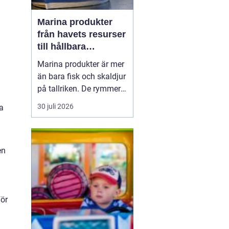
Marina produkter
från havets resurser
till hållbara
upplevelser
Marina produkter är mer
än bara fisk och skaldjur
på tallriken. De rymmer
allt från mat och hälsa
30 juli 2026
ka
till friluftsliv, kultur och
besöksnäring. I kustnära
områden spelar havet en
central roll för både
en
ekonomi och livskvalitet.
När fler söker sig mot
nat...
för