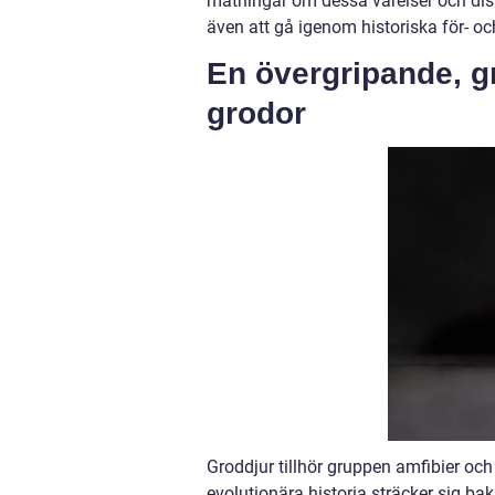
mätningar om dessa varelser och dis
även att gå igenom historiska för- o
En övergripande, g
grodor
Groddjur tillhör gruppen amfibier och
evolutionära historia sträcker sig bak