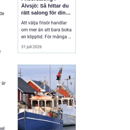
Älvsjö: Så hittar du
rätt salong för din
de
stil och vardag
Att välja frisör handlar
om mer än att bara boka
en klipptid. För många är
frisörbesöket en paus i
31 juli 2026
vardagen, en chans att
r
förnya sig eller bara
känna sig mer som sig
själv. I Älvsjö fi...
 är
pel