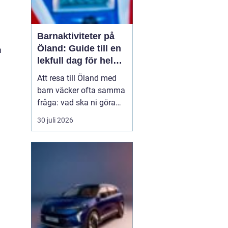
Barnaktiviteter på
Öland: Guide till en
h
lekfull dag för hela
familjen
Att resa till Öland med
barn väcker ofta samma
fråga: vad ska ni göra
för att alla ska trivas,
30 juli 2026
oavsett ålder och
energinivå? Ön har en
unik kombination av
natur, lek och lugn, och
är full av upplevelser...