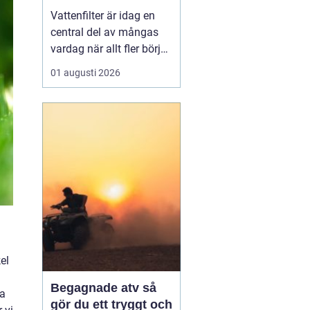
vardagen
Vattenfilter är idag en
central del av mångas
vardag när allt fler börjar
fundera på kvaliteten på
01 augusti 2026
vattnet som kommer ur
kranaen. Många tar rent
vatten för givet, men
skillnader i vattenkvalitet
mellan olika områden
kan vara stora. Vissa har
hårt vat...
el
Begagnade atv så
va
gör du ett tryggt och