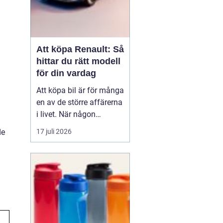
Att köpa Renault: Så
hittar du rätt modell
för din vardag
Att köpa bil är för många
en av de större affärerna
i livet. När någon
funderar på att köpa
17 juli 2026
de
Renault Skåne
handl...