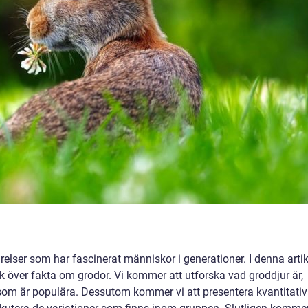
elser som har fascinerat människor i generationer. I denna artik
k över fakta om grodor. Vi kommer att utforska vad groddjur är,
a som är populära. Dessutom kommer vi att presentera kvantitati