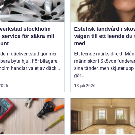
verkstad stockholm
Estetisk tandvård i skö
 service för säkra mil
vägen till ett leende du 
runt
med
dern däckverkstad gör mer
Ett leende märks direkt. Må
 bara byta hjul. För bilägare i
människor i Skövde funderar
olm handlar valet av däck...
sina tänder, men skjuter upp 
gör...
 2026
13 juli 2026