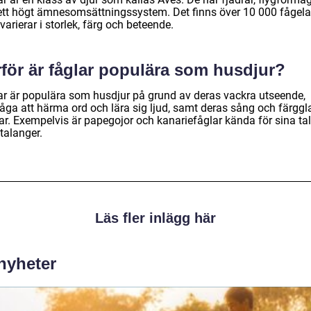
ett högt ämnesomsättningssystem. Det finns över 10 000 fågela
arierar i storlek, färg och beteende.
rför är fåglar populära som husdjur?
ar är populära som husdjur på grund av deras vackra utseende,
åga att härma ord och lära sig ljud, samt deras sång och färgg
ar. Exempelvis är papegojor och kanariefåglar kända för sina tal
talanger.
Läs fler inlägg här
 nyheter