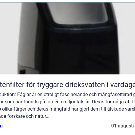
tenfilter för tryggare dricksvatten i vardag
duktion: Fåglar är en otroligt fascinerande och mångfasetterad 
ur som har funnits på jorden i miljontals år. Deras förmåga att f
 olika färger och deras mångfald har gjort dem till älskade vare
de forskare och natur...
n
01 augusti