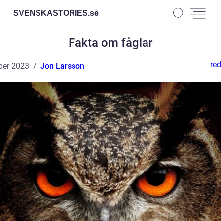
SVENSKASTORIES.
se
Fakta om fåglar
red
ber 2023
Jon Larsson