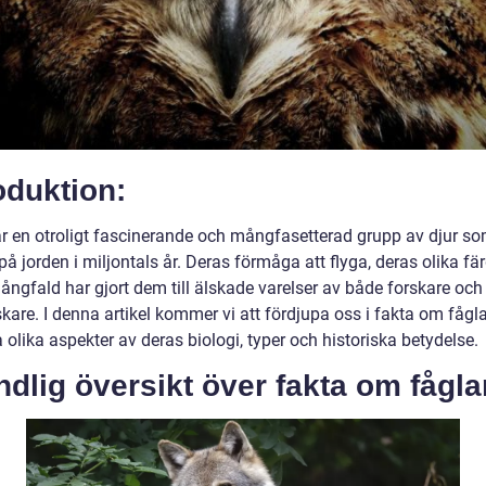
oduktion:
är en otroligt fascinerande och mångfasetterad grupp av djur so
på jorden i miljontals år. Deras förmåga att flyga, deras olika fä
ångfald har gjort dem till älskade varelser av både forskare och
kare. I denna artikel kommer vi att fördjupa oss i fakta om fågl
 olika aspekter av deras biologi, typer och historiska betydelse.
dlig översikt över fakta om fågla