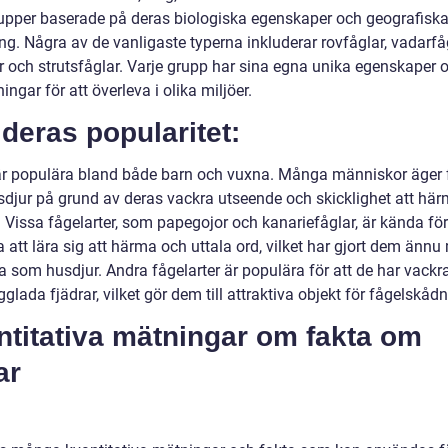
rupper baserade på deras biologiska egenskaper och geografisk
ng. Några av de vanligaste typerna inkluderar rovfåglar, vadarfåg
ar och strutsfåglar. Varje grupp har sina egna unika egenskaper 
ngar för att överleva i olika miljöer.
deras popularitet:
är populära bland både barn och vuxna. Många människor äger 
djur på grund av deras vackra utseende och skicklighet att här
 Vissa fågelarter, som papegojor och kanariefåglar, är kända för
att lära sig att härma och uttala ord, vilket har gjort dem ännu
a som husdjur. Andra fågelarter är populära för att de har vackr
rgglada fjädrar, vilket gör dem till attraktiva objekt för fågelskådn
ntitativa mätningar om fakta om
ar