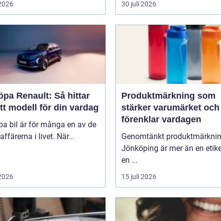
 2026
30 juli 2026
öpa Renault: Så hittar
Produktmärkning som
tt modell för din vardag
stärker varumärket och
förenklar vardagen
pa bil är för många en av de
affärerna i livet. När...
Genomtänkt produktmärkni
Jönköping är mer än en etike
en ...
 2026
15 juli 2026