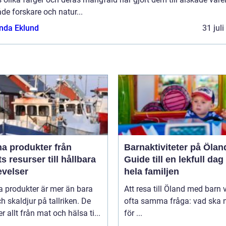
de forskare och natur...
da Eklund
31 jul
 produkter från
Barnaktiviteter på Ölan
s resurser till hållbara
Guide till en lekfull dag
evelser
hela familjen
a produkter är mer än bara
Att resa till Öland med barn 
ch skaldjur på tallriken. De
ofta samma fråga: vad ska n
 allt från mat och hälsa ti...
för ...