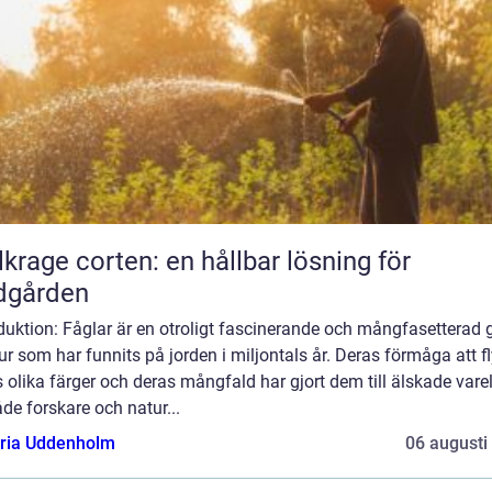
lkrage corten: en hållbar lösning för
dgården
duktion: Fåglar är en otroligt fascinerande och mångfasetterad 
ur som har funnits på jorden i miljontals år. Deras förmåga att f
 olika färger och deras mångfald har gjort dem till älskade vare
de forskare och natur...
oria Uddenholm
06 augusti