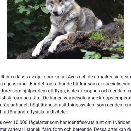
tillhör en klass av djur som kallas Aves och de utmärker sig gen
a egenskaper. För det första har de fjädrar som är specialiserad
kturer som hjälper dem att flyga, isolerar kroppen och ger dem e
ristisk form och färg. De har en värmeisolerande kroppstemperat
ta fåglar har ett högt ämnesomsättningssystem som ger dem ene
h utföra andra fysiska aktiviteter.
s över 10 000 fågelarter som har identifiserats runt om i världen
ter varierar i storlek, färg, form och beteende. Dessa arter kan de