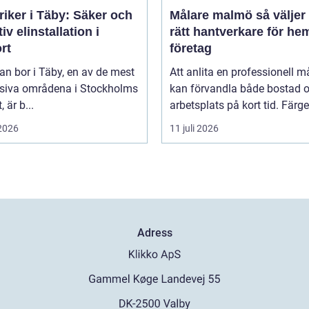
riker i Täby: Säker och
Målare malmö så väljer du
tiv elinstallation i
rätt hantverkare för he
rt
företag
n bor i Täby, en av de mest
Att anlita en professionell m
siva områdena i Stockholms
kan förvandla både bostad 
, är b...
arbetsplats på kort tid. Färger,
 2026
11 juli 2026
Adress