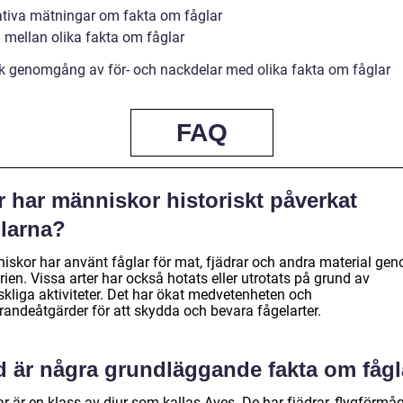
ativa mätningar om fakta om fåglar
d mellan olika fakta om fåglar
sk genomgång av för- och nackdelar med olika fakta om fåglar
FAQ
r har människor historiskt påverkat
glarna?
iskor har använt fåglar för mat, fjädrar och andra material ge
rien. Vissa arter har också hotats eller utrotats på grund av
kliga aktiviteter. Det har ökat medvetenheten och
randeåtgärder för att skydda och bevara fågelarter.
d är några grundläggande fakta om fågl
r är en klass av djur som kallas Aves. De har fjädrar, flygförmå