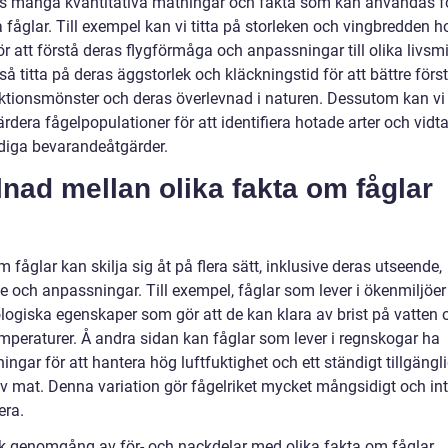
ns många kvantitativa mätningar och fakta som kan användas fö
 fåglar. Till exempel kan vi titta på storleken och vingbredden h
ör att förstå deras flygförmåga och anpassningar till olika livsmil
å titta på deras äggstorlek och kläckningstid för att bättre förs
ktionsmönster och deras överlevnad i naturen. Dessutom kan v
rdera fågelpopulationer för att identifiera hotade arter och vidt
iga bevarandeåtgärder.
lnad mellan olika fakta om fåglar
 fåglar kan skilja sig åt på flera sätt, inklusive deras utseende,
e och anpassningar. Till exempel, fåglar som lever i ökenmiljöe
ologiska egenskaper som gör att de kan klara av brist på vatten 
mperaturer. Å andra sidan kan fåglar som lever i regnskogar ha
ngar för att hantera hög luftfuktighet och ett ständigt tillgängli
av mat. Denna variation gör fågelriket mycket mångsidigt och in
era.
sk genomgång av för- och nackdelar med olika fakta om fåglar