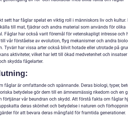
kt sett har fåglar spelat en viktig roll i människors liv och kultur.
 källa till mat, fjädrar och andra material som används för olika
. Fåglar har också varit föremål för vetenskapligt intresse och 
 till vår förståelse av evolution, flyg mekanismer och andra biol
 Tyvärr har vissa arter också blivit hotade eller utrotade på gr
ns aktiviteter, vilket har lett till ökad medvetenhet och insatser 
och skydda fågelarter.
utning:
m fåglar är omfattande och spännande. Deras biologi, typer, be
toriska betydelse gör dem till en ämnesmässig rikedom och en 
m förtjänar vår beundran och skydd. Att förstå fakta om fåglar h
 uppskatta deras skönhet och betydelse i naturen och förhoppni
gärder för att bevara deras mångfald för framtida generationer.