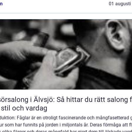
n
01 augusti
sörsalong i Älvsjö: Så hittar du rätt salong 
 stil och vardag
duktion: Fåglar är en otroligt fascinerande och mångfasetterad 
ur som har funnits på jorden i miljontals år. Deras förmåga att f
 olika färger och deras mångfald har gjort dem till älskade vare