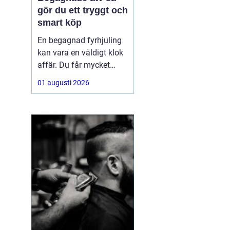
gör du ett tryggt och
smart köp
En begagnad fyrhjuling
kan vara en väldigt klok
affär. Du får mycket
funktion för pengarna
01 augusti 2026
och slipper den största
värdeminskningen som
ofta kommer direkt när
en maskin är ny.
Samtidigt kräver ett
andrahandsköp mer
eftertanke. Den som vill
köpa