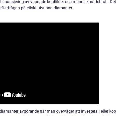
ill finansiering av väpnade konflikter och människorättsbrott. De
 efterfrågan på etiskt utvunna diamanter.
diamanter avgörande när man överväger att investera i eller kö