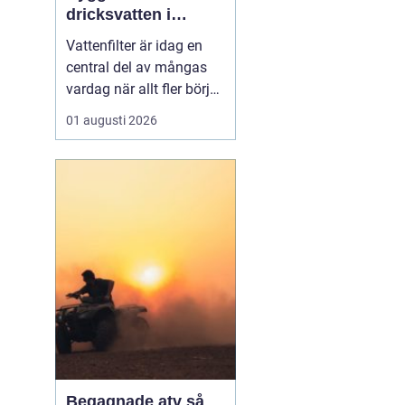
dricksvatten i
vardagen
Vattenfilter är idag en
central del av mångas
vardag när allt fler börjar
fundera på kvaliteten på
01 augusti 2026
vattnet som kommer ur
kranaen. Många tar rent
vatten för givet, men
skillnader i vattenkvalitet
mellan olika områden
kan vara stora. Vissa har
hårt vat...
Begagnade atv så