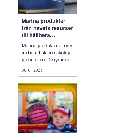
Marina produkter
n
från havets resurser
till hållbara
upplevelser
Marina produkter är mer
än bara fisk och skaldjur
på tallriken. De rymmer
allt från mat och hälsa
30 juli 2026
till friluftsliv, kultur och
besöksnäring. I kustnära
områden spelar havet en
central roll för både
ekonomi och livskvalitet.
När fler söker sig mot
nat...