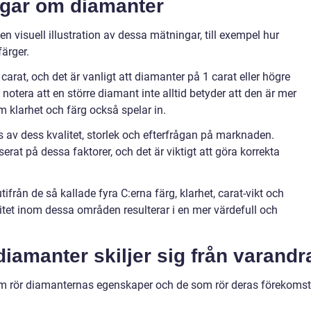
ngar om diamanter
en visuell illustration av dessa mätningar, till exempel hur
färger.
carat, och det är vanligt att diamanter på 1 carat eller högre
 notera att en större diamant inte alltid betyder att den är mer
m klarhet och färg också spelar in.
s av dess kvalitet, storlek och efterfrågan på marknaden.
erat på dessa faktorer, och det är viktigt att göra korrekta
ifrån de så kallade fyra C:erna färg, klarhet, carat-vikt och
itet inom dessa områden resulterar i en mer värdefull och
diamanter skiljer sig från varandr
som rör diamanternas egenskaper och de som rör deras förekomst