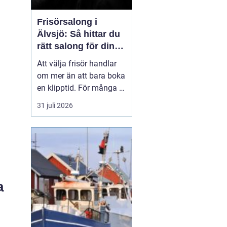
Frisörsalong i
Älvsjö: Så hittar du
rätt salong för din
stil och vardag
Att välja frisör handlar
om mer än att bara boka
en klipptid. För många är
frisörbesöket en paus i
31 juli 2026
vardagen, en chans att
förnya sig eller bara
känna sig mer som sig
själv. I Älvsjö fi...
a