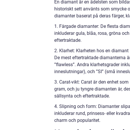
En diamant är en ädelsten som bildas
historiskt sett använts som smycke o
diamanter baserat på deras färger, kl
1. Färgade diamanter: De flesta diam
inkluderar gula, blåa, rosa, gröna o
eftertraktade.
2. Klarhet: Klarheten hos en diamant 
De mest eftertraktade diamanterna är
”flawless”. Andra klarhetsgrader inkl
inneslutningar), och ”SI” (små innesl
3. Carat-vikt: Carat är den enhet som
gram, och ju tyngre diamanten är, dest
sällsynta och eftertraktade.
4. Slipning och form: Diamanter slipa
inkluderar rund, prinsess- eller kvadr
charm och popularitet.