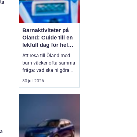
tta
Barnaktiviteter på
Öland: Guide till en
lekfull dag för hela
familjen
Att resa till Öland med
barn väcker ofta samma
fråga: vad ska ni göra
för att alla ska trivas,
30 juli 2026
oavsett ålder och
energinivå? Ön har en
unik kombination av
natur, lek och lugn, och
är full av upplevelser...
pa