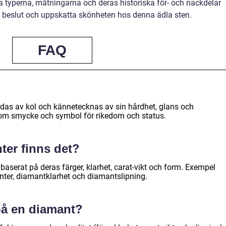
a typerna, mätningarna och deras historiska för- och nackdelar
e beslut och uppskatta skönheten hos denna ädla sten.
FAQ
das av kol och kännetecknas av sin hårdhet, glans och
om smycke och symbol för rikedom och status.
ter finns det?
 baserat på deras färger, klarhet, carat-vikt och form. Exempel
nter, diamantklarhet och diamantslipning.
på en diamant?