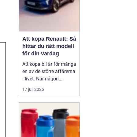
Att köpa Renault: Så
hittar du rätt modell
för din vardag
Att köpa bil är för många
en av de större affärerna
i livet. När någon
funderar på att köpa
17 juli 2026
Renault Skåne
handl...