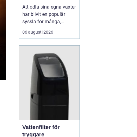
Att odla sina egna växter
har blivit en populär
syssla för många,
oavsett om det handlar
06 augusti 2026
om att ha en prunkande
trädgård, en kolonilott
eller en liten
balkongträdgård i stan.
En av de mest effektiva
och este...
Vattenfilter för
tryggare