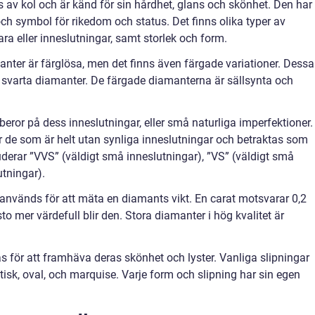
 av kol och är känd för sin hårdhet, glans och skönhet. Den har
ch symbol för rikedom och status. Det finns olika typer av
ara eller inneslutningar, samt storlek och form.
anter är färglösa, men det finns även färgade variationer. Dessa
ch svarta diamanter. De färgade diamanterna är sällsynta och
beror på dess inneslutningar, eller små naturliga imperfektioner.
 de som är helt utan synliga inneslutningar och betraktas som
uderar ”VVS” (väldigt små inneslutningar), ”VS” (väldigt små
utningar).
 används för att mäta en diamants vikt. En carat motsvarar 0,2
o mer värdefull blir den. Stora diamanter i hög kvalitet är
s för att framhäva deras skönhet och lyster. Vanliga slipningar
atisk, oval, och marquise. Varje form och slipning har sin egen