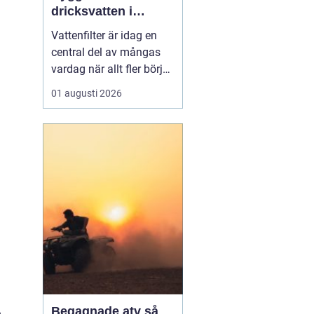
dricksvatten i
vardagen
Vattenfilter är idag en
central del av mångas
vardag när allt fler börjar
fundera på kvaliteten på
01 augusti 2026
vattnet som kommer ur
kranaen. Många tar rent
vatten för givet, men
skillnader i vattenkvalitet
mellan olika områden
kan vara stora. Vissa har
hårt vat...
Begagnade atv så
e