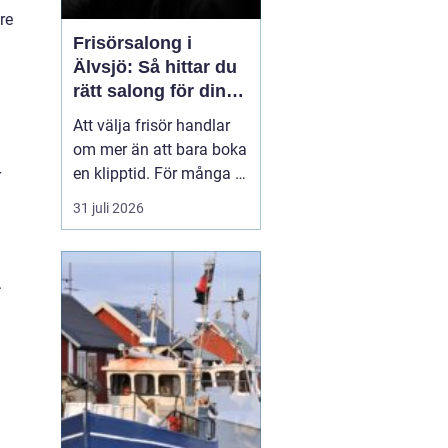
re
Frisörsalong i
Älvsjö: Så hittar du
rätt salong för din
stil och vardag
Att välja frisör handlar
om mer än att bara boka
en klipptid. För många är
r
frisörbesöket en paus i
31 juli 2026
vardagen, en chans att
förnya sig eller bara
känna sig mer som sig
.
själv. I Älvsjö fi...
a