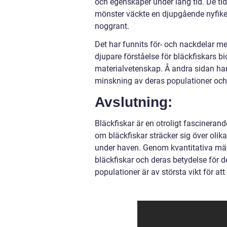
och egenskaper under lång tid. De ti
mönster väckte en djupgående nyfike
noggrant.
Det har funnits för- och nackdelar me
djupare förståelse för bläckfiskars b
materialvetenskap. Å andra sidan har ö
minskning av deras populationer och 
Avslutning:
Bläckfiskar är en otroligt fascinera
om bläckfiskar sträcker sig över olika
under haven. Genom kvantitativa mätn
bläckfiskar och deras betydelse för d
populationer är av största vikt för at