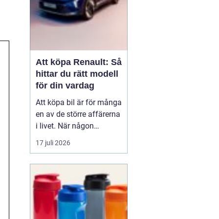
Att köpa Renault: Så
hittar du rätt modell
för din vardag
Att köpa bil är för många
en av de större affärerna
i livet. När någon
funderar på att köpa
17 juli 2026
Renault Skåne
handl...