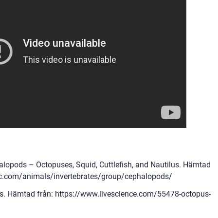
alopods – Octopuses, Squid, Cuttlefish, and Nautilus. Hämtad
ic.com/animals/invertebrates/group/cephalopods/
ts. Hämtad från: https://www.livescience.com/55478-octopus-