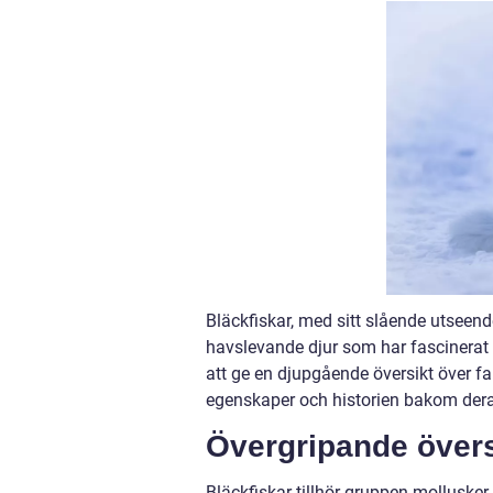
Bläckfiskar, med sitt slående utseen
havslevande djur som har fascinerat
att ge en djupgående översikt över fak
egenskaper och historien bakom der
Övergripande övers
Bläckfiskar tillhör gruppen mollusker