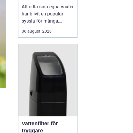
Att odla sina egna växter
har blivit en populär
syssla för många,
oavsett om det handlar
06 augusti 2026
om att ha en prunkande
trädgård, en kolonilott
eller en liten
balkongträdgård i stan.
En av de mest effektiva
och este...
Vattenfilter för
tryggare