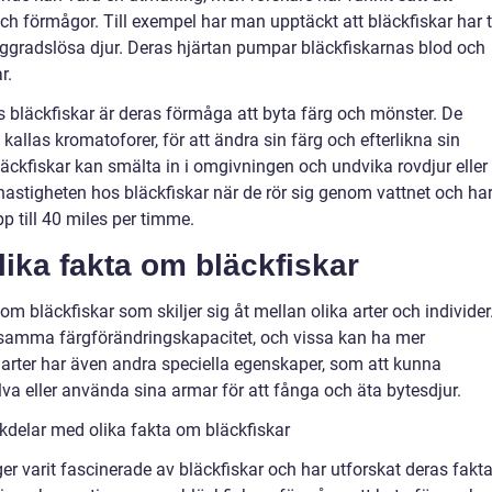
ch förmågor. Till exempel har man upptäckt att bläckfiskar har t
ryggradslösa djur. Deras hjärtan pumpar bläckfiskarnas blod och
r.
läckfiskar är deras förmåga att byta färg och mönster. De
kallas kromatoforer, för att ändra sin färg och efterlikna sin
ckfiskar kan smälta in i omgivningen och undvika rovdjur eller
hastigheten hos bläckfiskar när de rör sig genom vattnet och ha
p till 40 miles per timme.
lika fakta om bläckfiskar
m bläckfiskar som skiljer sig åt mellan olika arter och individer
ar samma färgförändringskapacitet, och vissa kan ha mer
arter har även andra speciella egenskaper, som att kunna
älva eller använda sina armar för att fånga och äta bytesdjur.
kdelar med olika fakta om bläckfiskar
ger varit fascinerade av bläckfiskar och har utforskat deras fakt