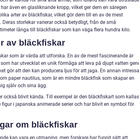
 har även en glasliknande kropp, vilket ger dem en säregen
ika arter av bläckfiskar, vilket gör dem till en av de mest
 Deras storlekar varierar också betydligt, från de små
meter långa till bläckfiskar som kan väga flera hundra kilo.
r av bläckfiskar
iskar som är värda att utforska. En av de mest fascinerande är
, som har utvecklat en unik förmåga att leva på djupt vatten ge
ket gör att den kan producera ljus för att jaga. En annan intress
som paper nautilus, som är en mindre bläckfisk som skapar en
ig själv och sina ägg.
er också blivit kända. Till exempel är den bläckfiskart som kallas
figur i japanska animerade serier och har blivit en symbol för
ngar om bläckfiskar
ende kan vara en utmaning, men forskare har funnit sätt att