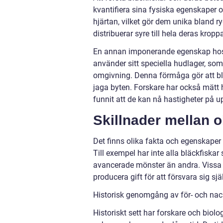
kvantifiera sina fysiska egenskaper o
hjärtan, vilket gör dem unika bland 
distribuerar syre till hela deras kroppa
En annan imponerande egenskap hos b
använder sitt speciella hudlager, som 
omgivning. Denna förmåga gör att blä
jaga byten. Forskare har också mätt 
funnit att de kan nå hastigheter på up
Skillnader mellan o
Det finns olika fakta och egenskaper o
Till exempel har inte alla bläckfisk
avancerade mönster än andra. Vissa 
producera gift för att försvara sig sj
Historisk genomgång av för- och nac
Historiskt sett har forskare och biolo