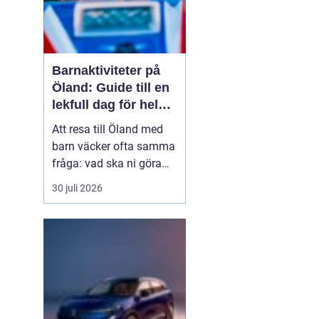
Barnaktiviteter på
Öland: Guide till en
lekfull dag för hela
familjen
Att resa till Öland med
barn väcker ofta samma
fråga: vad ska ni göra
för att alla ska trivas,
30 juli 2026
oavsett ålder och
energinivå? Ön har en
unik kombination av
natur, lek och lugn, och
är full av upplevelser...