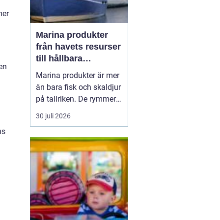
mer
Marina produkter
från havets resurser
till hållbara
 en
upplevelser
Marina produkter är mer
än bara fisk och skaldjur
på tallriken. De rymmer
allt från mat och hälsa
30 juli 2026
a
till friluftsliv, kultur och
ns
besöksnäring. I kustnära
områden spelar havet en
central roll för både
ekonomi och livskvalitet.
När fler söker sig mot
nat...