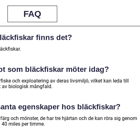
FAQ
läckfiskar finns det?
läckfiskar.
ot som bläckfiskar möter idag?
iske och exploatering av deras livsmiljö, vilket kan leda till
t av biologisk mångfald.
ssanta egenskaper hos bläckfiskar?
 färg och mönster, de har tre hjärtan och de kan röra sig genom
l 40 miles per timme.