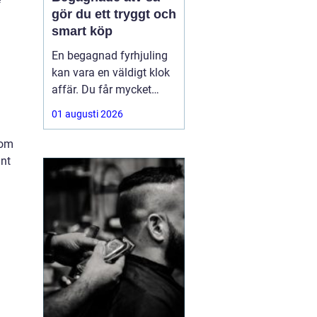
gör du ett tryggt och
smart köp
En begagnad fyrhjuling
kan vara en väldigt klok
affär. Du får mycket
funktion för pengarna
01 augusti 2026
och slipper den största
värdeminskningen som
nom
ofta kommer direkt när
ant
en maskin är ny.
Samtidigt kräver ett
andrahandsköp mer
eftertanke. Den som vill
köpa