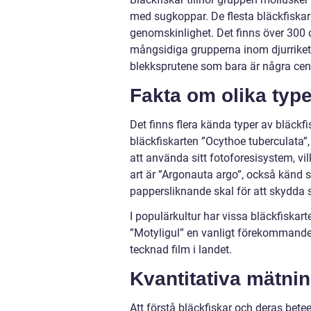
med sugkoppar. De flesta bläckfiskar
genomskinlighet. Det finns över 300 ol
mångsidiga grupperna inom djurriket.
blekksprutene som bara är några centi
Fakta om olika type
Det finns flera kända typer av bläckf
bläckfiskarten ”Ocythoe tuberculata”
att använda sitt fotoforesisystem, vil
art är ”Argonauta argo”, också känd 
pappersliknande skal för att skydda s
I populärkultur har vissa bläckfiskart
”Motyligul” en vanligt förekommande 
tecknad film i landet.
Kvantitativa mätni
Att förstå bläckfiskar och deras bete