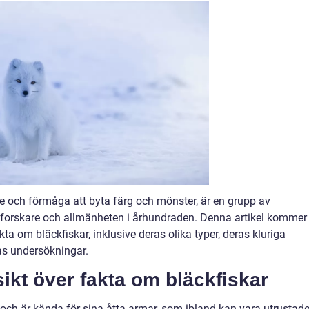
de och förmåga att byta färg och mönster, är en grupp av
 forskare och allmänheten i århundraden. Denna artikel kommer
ta om bläckfiskar, inklusive deras olika typer, deras kluriga
as undersökningar.
ikt över fakta om bläckfiskar
 och är kända för sina åtta armar, som ibland kan vara utrustad