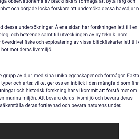
diga observationerna av bläckfiskars förmåga att byta färg och
nhet och började locka forskare att undersöka dessa havsdjur 
d dessa undersökningar. Å ena sidan har forskningen lett till en
iologi och beteende samt till utvecklingen av ny teknik inom
verdrivet fiske och exploatering av vissa bläckfiskarter lett till
hot mot deras livsmiljö.
nde grupp av djur, med sina unika egenskaper och förmågor. Fakt
 typer och arter, vilket ger oss en inblick i den mångfald som fin
ingar och historisk forskning har vi kommit att förstå mer om
en marina miljön. Att bevara deras livsmiljö och bevara deras
t säkerställa deras fortlevnad och bevara naturens under.