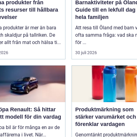
 produkter från
Barnaktiviteter på Ölan
s resurser till hållbara
Guide till en lekfull dag
evelser
hela familjen
a produkter är mer än bara
Att resa till Öland med barn 
ch skaldjur på tallriken. De
ofta samma fråga: vad ska n
 allt från mat och hälsa ti...
för ...
 2026
30 juli 2026
öpa Renault: Så hittar
Produktmärkning som
tt modell för din vardag
stärker varumärket och
förenklar vardagen
pa bil är för många en av de
affärerna i livet. När...
Genomtänkt produktmärkni