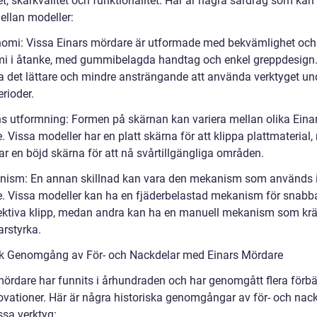
t, skärkvalitet och funktionalitet. Här är några särdrag som kan 
ellan modeller:
nomi: Vissa Einars mördare är utformade med bekvämlighet och
i i åtanke, med gummibelagda handtag och enkel greppdesign.
a det lättare och mindre ansträngande att använda verktyget un
rioder.
ns utformning: Formen på skärnan kan variera mellan olika Eina
 Vissa modeller har en platt skärna för att klippa plattmaterial
ar en böjd skärna för att nå svårtillgängliga områden.
nism: En annan skillnad kan vara den mekanism som används i
. Vissa modeller kan ha en fjäderbelastad mekanism för snabb
ektiva klipp, medan andra kan ha en manuell mekanism som kr
rstyrka.
sk Genomgång av För- och Nackdelar med Einars Mördare
mördare har funnits i århundraden och har genomgått flera förbä
ovationer. Här är några historiska genomgångar av för- och nac
sa verktyg: