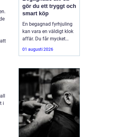
gör du ett tryggt och
en.
smart köp
nde
En begagnad fyrhjuling
kan vara en väldigt klok
affär. Du får mycket
att
funktion för pengarna
01 augusti 2026
och slipper den största
värdeminskningen som
ofta kommer direkt när
en maskin är ny.
Samtidigt kräver ett
andrahandsköp mer
all
eftertanke. Den som vill
 i
köpa
n