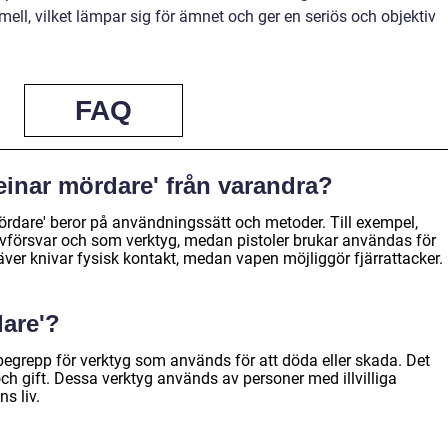
mell, vilket lämpar sig för ämnet och ger en seriös och objektiv
FAQ
 'einar mördare' från varandra?
mördare' beror på användningssätt och metoder. Till exempel,
vförsvar och som verktyg, medan pistoler brukar användas för
ver knivar fysisk kontakt, medan vapen möjliggör fjärrattacker.
dare'?
begrepp för verktyg som används för att döda eller skada. Det
 och gift. Dessa verktyg används av personer med illvilliga
ns liv.