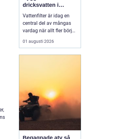
dricksvatten i
vardagen
Vattenfilter är idag en
central del av mångas
vardag när allt fler börjar
fundera på kvaliteten på
01 augusti 2026
vattnet som kommer ur
kranaen. Många tar rent
vatten för givet, men
skillnader i vattenkvalitet
mellan olika områden
kan vara stora. Vissa har
hårt vat...
r,
ons
Begagnade atv så