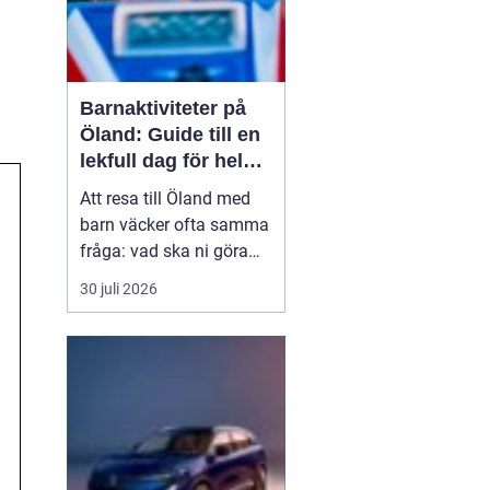
Barnaktiviteter på
Öland: Guide till en
lekfull dag för hela
familjen
Att resa till Öland med
barn väcker ofta samma
fråga: vad ska ni göra
för att alla ska trivas,
30 juli 2026
oavsett ålder och
energinivå? Ön har en
unik kombination av
natur, lek och lugn, och
är full av upplevelser...