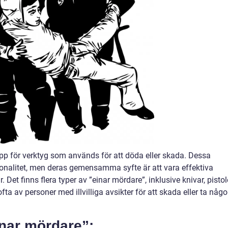
pp för verktyg som används för att döda eller skada. Dessa
tionalitet, men deras gemensamma syfte är att vara effektiva
Det finns flera typer av ”einar mördare”, inklusive knivar, pistole
ta av personer med illvilliga avsikter för att skada eller ta någ
inar mördare”: