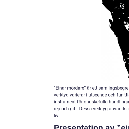
”Einar mördare” är ett samlingsbegre
verktyg varierar i utseende och funk
instrument för ondskefulla handlingar. 
rep och gift. Dessa verktyg används of
liv.
Presentation av ”e