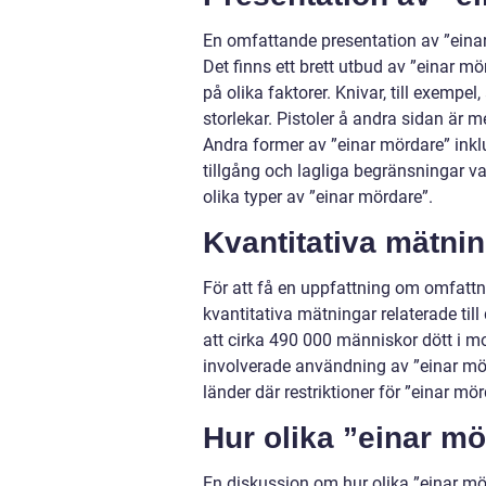
En omfattande presentation av ”einar
Det finns ett brett utbud av ”einar m
på olika faktorer. Knivar, till exempel
storlekar. Pistoler å andra sidan är 
Andra former av ”einar mördare” inklu
tillgång och lagliga begränsningar vari
olika typer av ”einar mördare”.
Kvantitativa mätni
För att få en uppfattning om omfattni
kvantitativa mätningar relaterade ti
att cirka 490 000 människor dött i mor
involverade användning av ”einar mör
länder där restriktioner för ”einar mör
Hur olika ”einar mö
En diskussion om hur olika ”einar mörd