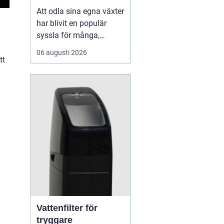
Att odla sina egna växter
har blivit en populär
syssla för många,
oavsett om det handlar
06 augusti 2026
om att ha en prunkande
tt
trädgård, en kolonilott
eller en liten
balkongträdgård i stan.
En av de mest effektiva
och este...
Vattenfilter för
tryggare