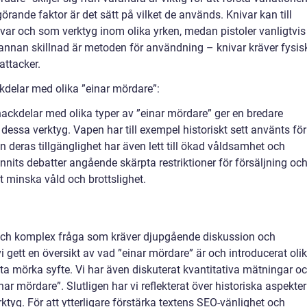
ande faktor är det sätt på vilket de används. Knivar kan till
ar och som verktyg inom olika yrken, medan pistoler vanligtvis
 annan skillnad är metoden för användning – knivar kräver fysis
attacker.
kdelar med olika ”einar mördare”:
ackdelar med olika typer av ”einar mördare” ger en bredare
 dessa verktyg. Vapen har till exempel historiskt sett använts för
n deras tillgänglighet har även lett till ökad våldsamhet och
nits debatter angående skärpta restriktioner för försäljning oc
t minska våld och brottslighet.
l och komplex fråga som kräver djupgående diskussion och
i gett en översikt av vad ”einar mördare” är och introducerat oli
ta mörka syfte. Vi har även diskuterat kvantitativa mätningar o
nar mördare”. Slutligen har vi reflekterat över historiska aspekter
tyg. För att ytterligare förstärka textens SEO-vänlighet och