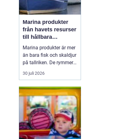
Marina produkter
från havets resurser
till hållbara
upplevelser
Marina produkter är mer
än bara fisk och skaldjur
på tallriken. De rymmer
allt från mat och hälsa
30 juli 2026
till friluftsliv, kultur och
besöksnäring. I kustnära
områden spelar havet en
central roll för både
ekonomi och livskvalitet.
När fler söker sig mot
nat...