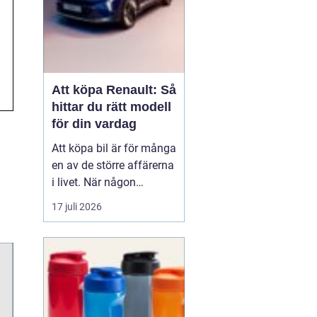
Att köpa Renault: Så
hittar du rätt modell
för din vardag
Att köpa bil är för många
en av de större affärerna
i livet. När någon
funderar på att köpa
17 juli 2026
Renault Skåne
handl...