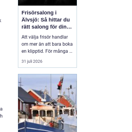
Frisörsalong i
Älvsjö: Så hittar du
k
rätt salong för din
stil och vardag
Att välja frisör handlar
om mer än att bara boka
en klipptid. För många är
frisörbesöket en paus i
31 juli 2026
vardagen, en chans att
h
förnya sig eller bara
känna sig mer som sig
själv. I Älvsjö fi...
ka
ch