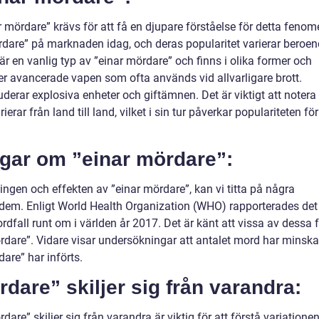
 mördare” krävs för att få en djupare förståelse för detta fenom
ördare” på marknaden idag, och deras popularitet varierar beroe
, är en vanlig typ av ”einar mördare” och finns i olika former och
mer avancerade vapen som ofta används vid allvarligare brott.
derar explosiva enheter och giftämnen. Det är viktigt att notera 
erar från land till land, vilket i sin tur påverkar populariteten för
ngar om ”einar mördare”:
ngen och effekten av ”einar mördare”, kan vi titta på några
ll dem. Enligt World Health Organization (WHO) rapporterades det
dfall runt om i världen år 2017. Det är känt att vissa av dessa f
dare”. Vidare visar undersökningar att antalet mord har minskat
dare” har införts.
rdare” skiljer sig från varandra:
are” skiljer sig från varandra är viktig för att förstå variatione