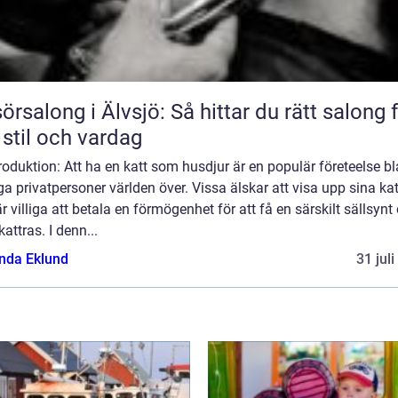
sörsalong i Älvsjö: Så hittar du rätt salong 
 stil och vardag
roduktion: Att ha en katt som husdjur är en populär företeelse b
 privatpersoner världen över. Vissa älskar att visa upp sina kat
r villiga att betala en förmögenhet för att få en särskilt sällsynt
kattras. I denn...
da Eklund
31 jul