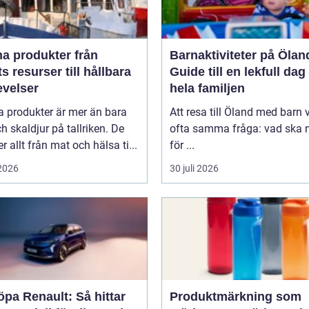
 produkter från
Barnaktiviteter på Ölan
s resurser till hållbara
Guide till en lekfull dag
evelser
hela familjen
a produkter är mer än bara
Att resa till Öland med barn 
ch skaldjur på tallriken. De
ofta samma fråga: vad ska n
 allt från mat och hälsa ti...
för ...
 2026
30 juli 2026
öpa Renault: Så hittar
Produktmärkning som