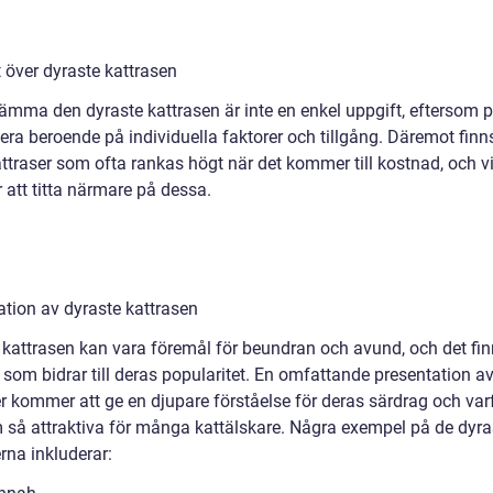
 över dyraste kattrasen
tämma den dyraste kattrasen är inte en enkel uppgift, eftersom p
era beroende på individuella faktorer och tillgång. Däremot finn
attraser som ofta rankas högt när det kommer till kostnad, och v
att titta närmare på dessa.
ation av dyraste kattrasen
 kattrasen kan vara föremål för beundran och avund, och det fin
 som bidrar till deras popularitet. En omfattande presentation a
er kommer att ge en djupare förståelse för deras särdrag och var
 så attraktiva för många kattälskare. Några exempel på de dyra
rna inkluderar: