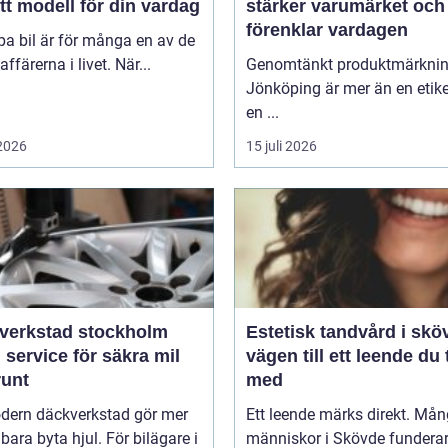
tt modell för din vardag
stärker varumärket och
förenklar vardagen
pa bil är för många en av de
affärerna i livet. När...
Genomtänkt produktmärkni
Jönköping är mer än en etike
en ...
 2026
15 juli 2026
verkstad stockholm
Estetisk tandvård i skö
 service för säkra mil
vägen till ett leende du 
runt
med
dern däckverkstad gör mer
Ett leende märks direkt. Må
 bara byta hjul. För bilägare i
människor i Skövde funderar