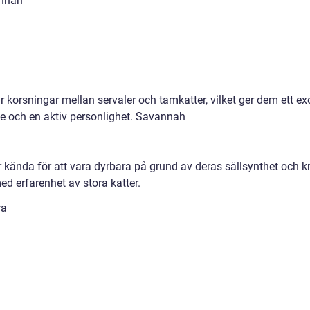
annah
 korsningar mellan servaler och tamkatter, vilket ger dem ett ex
e och en aktiv personlighet. Savannah
r kända för att vara dyrbara på grund av deras sällsynthet och k
d erfarenhet av stora katter.
ra