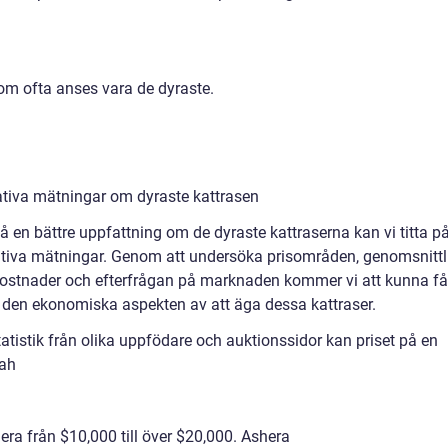
som ofta anses vara de dyraste.
ativa mätningar om dyraste kattrasen
få en bättre uppfattning om de dyraste kattraserna kan vi titta p
ativa mätningar. Genom att undersöka prisområden, genomsnittl
ostnader och efterfrågan på marknaden kommer vi att kunna få
 i den ekonomiska aspekten av att äga dessa kattraser.
tatistik från olika uppfödare och auktionssidor kan priset på en
ah
iera från $10,000 till över $20,000. Ashera