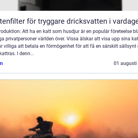
tenfilter för tryggare dricksvatten i vardag
roduktion: Att ha en katt som husdjur är en populär företeelse b
 privatpersoner världen över. Vissa älskar att visa upp sina kat
r villiga att betala en förmögenhet för att få en särskilt sällsynt
kattras. I denn...
n
01 augusti