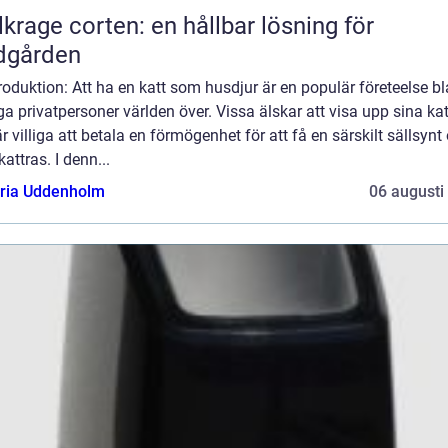
lkrage corten: en hållbar lösning för
dgården
roduktion: Att ha en katt som husdjur är en populär företeelse b
 privatpersoner världen över. Vissa älskar att visa upp sina kat
r villiga att betala en förmögenhet för att få en särskilt sällsynt
kattras. I denn...
oria Uddenholm
06 augusti