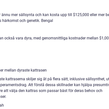
är ännu mer sällsynta och kan kosta upp till $125,000 eller mer 
s härkomst och genetik. Bengal
kan också vara dyra, med genomsnittliga kostnader mellan $1,0
der mellan dyraste kattrasen
te kattraserna skiljer sig åt på flera sätt, inklusive sällsynthet, 
peramentsdrag. Att förstå dessa skillnader kan hjälpa presumti
re att välja den kattras som passar bäst för deras behov och
ser.
ah