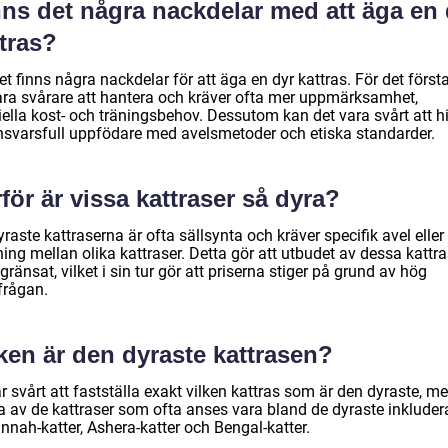
nns det några nackdelar med att äga en 
tras?
et finns några nackdelar för att äga en dyr kattras. För det först
ara svårare att hantera och kräver ofta mer uppmärksamhet,
ella kost- och träningsbehov. Dessutom kan det vara svårt att hi
nsvarsfull uppfödare med avelsmetoder och etiska standarder.
för är vissa kattraser så dyra?
raste kattraserna är ofta sällsynta och kräver specifik avel eller
ing mellan olika kattraser. Detta gör att utbudet av dessa kattra
gränsat, vilket i sin tur gör att priserna stiger på grund av hög
frågan.
ken är den dyraste kattrasen?
r svårt att fastställa exakt vilken kattras som är den dyraste, m
a av de kattraser som ofta anses vara bland de dyraste inkluder
nnah-katter, Ashera-katter och Bengal-katter.