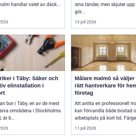
olm handlar valet av däck...
sina tänder, men skjuter upp 
gör...
 2026
13 juli 2026
riker i Täby: Säker och
Målare malmö så väljer du
tiv elinstallation i
rätt hantverkare för he
rt
företag
n bor i Täby, en av de mest
Att anlita en professionell m
siva områdena i Stockholms
kan förvandla både bostad 
, är b...
arbetsplats på kort tid. Färger,
 2026
11 juli 2026