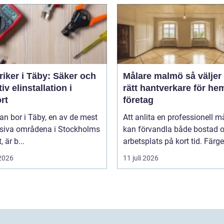
riker i Täby: Säker och
Målare malmö så väljer du
tiv elinstallation i
rätt hantverkare för he
rt
företag
n bor i Täby, en av de mest
Att anlita en professionell m
siva områdena i Stockholms
kan förvandla både bostad 
, är b...
arbetsplats på kort tid. Färger,
 2026
11 juli 2026