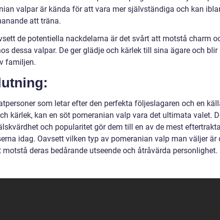
ian valpar är kända för att vara mer självständiga och kan ibla
anande att träna.
sett de potentiella nackdelarna är det svårt att motstå charm o
s dessa valpar. De ger glädje och kärlek till sina ägare och blir
v familjen.
utning:
atpersoner som letar efter den perfekta följeslagaren och en källa
och kärlek, kan en söt pomeranian valp vara det ultimata valet. 
lskvärdhet och popularitet gör dem till en av de mest eftertrakt
erna idag. Oavsett vilken typ av pomeranian valp man väljer är 
tt motstå deras bedårande utseende och åtråvärda personlighet.