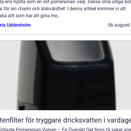
ta ens hjärta som en söt pomeranian valp. Dessa små ulliga boll
 för sin charm och älskvärdhet. I denna artikel kommer vi att
ska allt som har att göra me...
oria Uddenholm
06 augusti
tenfilter för tryggare dricksvatten i vardag
Sötaste Pomeranian Valpen – En Översikt Det finns få saker so