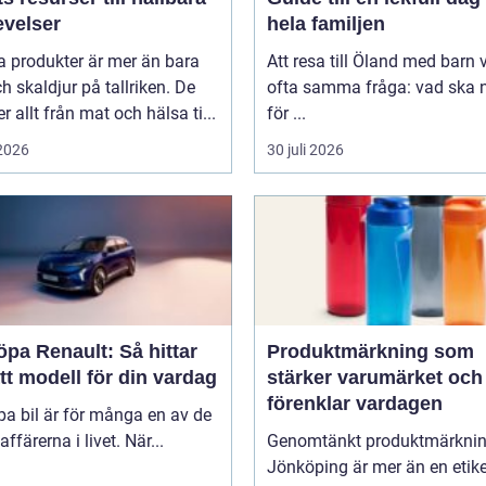
evelser
hela familjen
a produkter är mer än bara
Att resa till Öland med barn 
ch skaldjur på tallriken. De
ofta samma fråga: vad ska n
 allt från mat och hälsa ti...
för ...
 2026
30 juli 2026
öpa Renault: Så hittar
Produktmärkning som
tt modell för din vardag
stärker varumärket och
förenklar vardagen
pa bil är för många en av de
affärerna i livet. När...
Genomtänkt produktmärkni
Jönköping är mer än en etike