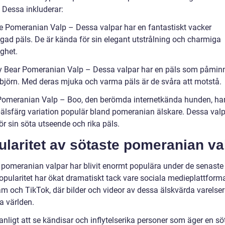
 Dessa inkluderar:
e Pomeranian Valp – Dessa valpar har en fantastiskt vacker
gad päls. De är kända för sin elegant utstrålning och charmiga
ghet.
y Bear Pomeranian Valp – Dessa valpar har en päls som påmin
ebjörn. Med deras mjuka och varma päls är de svåra att motstå.
Pomeranian Valp – Boo, den berömda internetkända hunden, har
älsfärg variation populär bland pomeranian älskare. Dessa valp
r sin söta utseende och rika päls.
laritet av sötaste pomeranian va
 pomeranian valpar har blivit enormt populära under de senaste 
opularitet har ökat dramatiskt tack vare sociala medieplattfor
am och TikTok, där bilder och videor av dessa älskvärda varelser
a världen.
anligt att se kändisar och inflytelserika personer som äger en sö