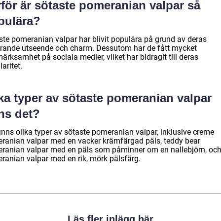
för är sötaste pomeranian valpar så
pulära?
ste pomeranian valpar har blivit populära på grund av deras
rande utseende och charm. Dessutom har de fått mycket
rksamhet på sociala medier, vilket har bidragit till deras
aritet.
ka typer av sötaste pomeranian valpar
ns det?
inns olika typer av sötaste pomeranian valpar, inklusive creme
ranian valpar med en vacker krämfärgad päls, teddy bear
ranian valpar med en päls som påminner om en nallebjörn, oc
ranian valpar med en rik, mörk pälsfärg.
Läs fler inlägg här