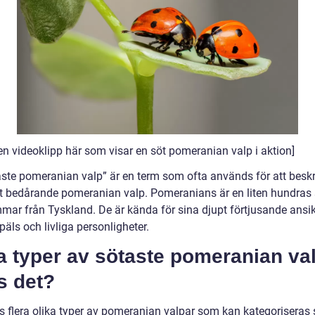
 en videoklipp här som visar en söt pomeranian valp i aktion]
aste pomeranian valp” är en term som ofta används för att beskr
gt bedårande pomeranian valp. Pomeranians är en liten hundra
mar från Tyskland. De är kända för sina djupt förtjusande ansik
päls och livliga personligheter.
a typer av sötaste pomeranian va
s det?
ns flera olika typer av pomeranian valpar som kan kategoriseras