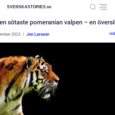
SVENSKASTORIES.
se
en sötaste pomeranian valpen – en översi
red
ember 2023
Jon Larsson