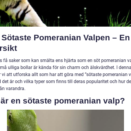
 Sötaste Pomeranian Valpen – En
rsikt
ns få saker som kan smälta ens hjärta som en söt pomeranian va
å ulliga bollar är kända för sin charm och älskvärdhet. I denna 
vi att utforska allt som har att göra med ”sötaste pomeranian v
 det är och vilka typer som finns till deras popularitet och hur de 
rån varandra.
 är en sötaste pomeranian valp?