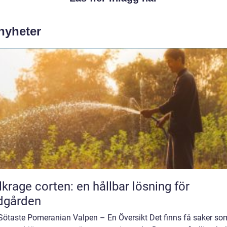
 nyheter
lkrage corten: en hållbar lösning för
dgården
Sötaste Pomeranian Valpen – En Översikt Det finns få saker so