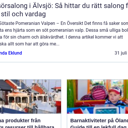
sörsalong i Älvsjö: Så hittar du rätt salong 
 stil och vardag
Sötaste Pomeranian Valpen – En Översikt Det finns få saker so
ta ens hjärta som en söt pomeranian valp. Dessa små ulliga boll
 för sin charm och älskvärdhet. I denna artikel kommer vi att
ska allt som har att göra me...
da Eklund
31 jul
 produkter från
Barnaktiviteter på Ölan
s resurser till hållbara
Guide till en lekfull dag