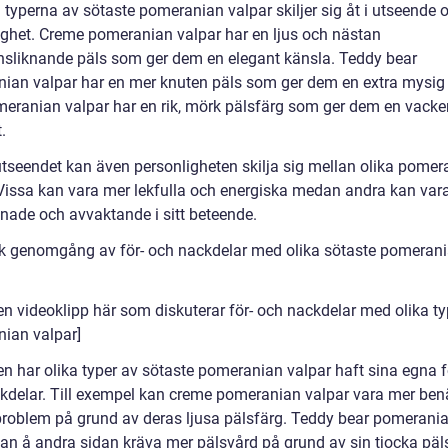
 typerna av sötaste pomeranian valpar skiljer sig åt i utseende 
ighet. Creme pomeranian valpar har en ljus och nästan
nsliknande päls som ger dem en elegant känsla. Teddy bear
ian valpar har en mer knuten päls som ger dem en extra mysig 
eranian valpar har en rik, mörk pälsfärg som ger dem en vacke
.
utseendet kan även personligheten skilja sig mellan olika pomer
 Vissa kan vara mer lekfulla och energiska medan andra kan var
nade och avvaktande i sitt beteende.
sk genomgång av för- och nackdelar med olika sötaste pomeran
 en videoklipp här som diskuterar för- och nackdelar med olika ty
ian valpar]
ien har olika typer av sötaste pomeranian valpar haft sina egna f
kdelar. Till exempel kan creme pomeranian valpar vara mer ben
roblem på grund av deras ljusa pälsfärg. Teddy bear pomerani
kan å andra sidan kräva mer pälsvård på grund av sin tjocka päl