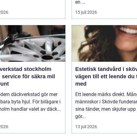
en ...
 2026
15 juli 2026
verkstad stockholm
Estetisk tandvård i skö
 service för säkra mil
vägen till ett leende du 
runt
med
dern däckverkstad gör mer
Ett leende märks direkt. Må
 bara byta hjul. För bilägare i
människor i Skövde funderar
olm handlar valet av däck...
sina tänder, men skjuter upp 
gör...
 2026
13 juli 2026