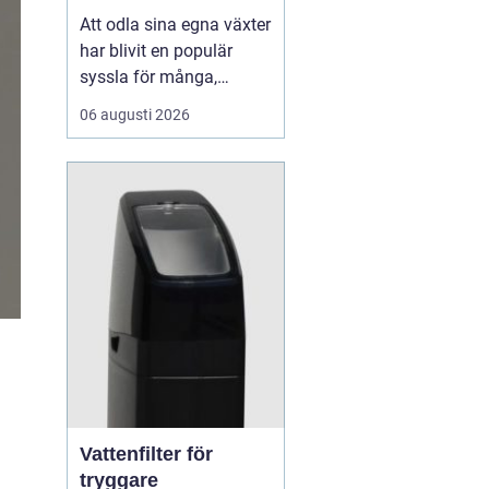
Att odla sina egna växter
har blivit en populär
syssla för många,
oavsett om det handlar
06 augusti 2026
om att ha en prunkande
trädgård, en kolonilott
eller en liten
balkongträdgård i stan.
En av de mest effektiva
och este...
Vattenfilter för
tryggare