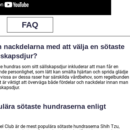
FAQ
h nackdelarna med att välja en sötaste
lskapsdjur?
e hundras som sitt sällskapsdjur inkluderar att man får en
e personlighet, som lätt kan smälta hjärtan och sprida glädje
tt vissa av dessa raser har särskilda vårdbehov, som regelbunden
Det är viktigt att överväga både fördelar och nackdelar innan man
lskapsdjur.
ulära sötaste hundraserna enligt
el Club är de mest populära sötaste hundraserna Shih Tzu,