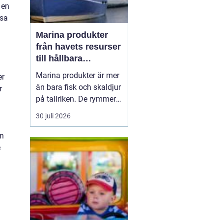
 en
ssa
Marina produkter
från havets resurser
till hållbara
upplevelser
Marina produkter är mer
er
än bara fisk och skaldjur
r
på tallriken. De rymmer
allt från mat och hälsa
30 juli 2026
till friluftsliv, kultur och
besöksnäring. I kustnära
en
områden spelar havet en
e
central roll för både
ekonomi och livskvalitet.
När fler söker sig mot
nat...