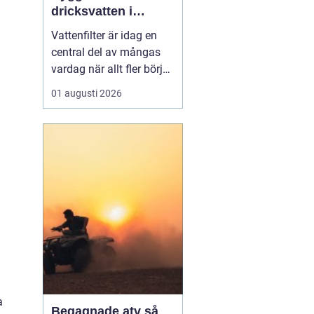
dricksvatten i
vardagen
Vattenfilter är idag en
central del av mångas
vardag när allt fler börjar
fundera på kvaliteten på
01 augusti 2026
vattnet som kommer ur
kranaen. Många tar rent
vatten för givet, men
skillnader i vattenkvalitet
mellan olika områden
kan vara stora. Vissa har
hårt vat...
a
Begagnade atv så