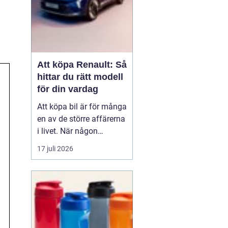
Att köpa Renault: Så
hittar du rätt modell
för din vardag
Att köpa bil är för många
en av de större affärerna
i livet. När någon
funderar på att köpa
17 juli 2026
Renault Skåne
handl...