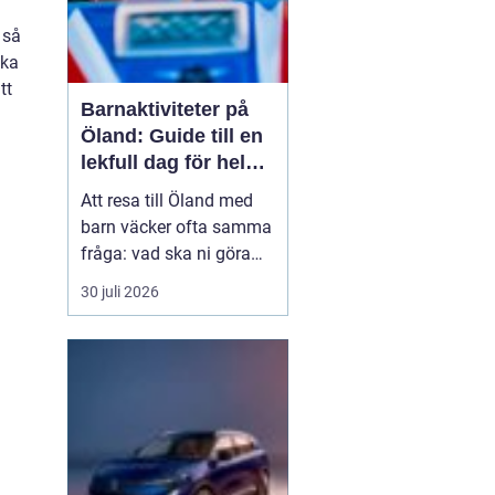
 så
ika
tt
Barnaktiviteter på
Öland: Guide till en
lekfull dag för hela
familjen
Att resa till Öland med
barn väcker ofta samma
fråga: vad ska ni göra
för att alla ska trivas,
30 juli 2026
oavsett ålder och
energinivå? Ön har en
unik kombination av
natur, lek och lugn, och
är full av upplevelser...