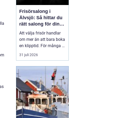
Frisörsalong i
Älvsjö: Så hittar du
lla
rätt salong för din
stil och vardag
Att välja frisör handlar
om mer än att bara boka
en klipptid. För många är
frisörbesöket en paus i
 om
31 juli 2026
vardagen, en chans att
förnya sig eller bara
känna sig mer som sig
själv. I Älvsjö fi...
as