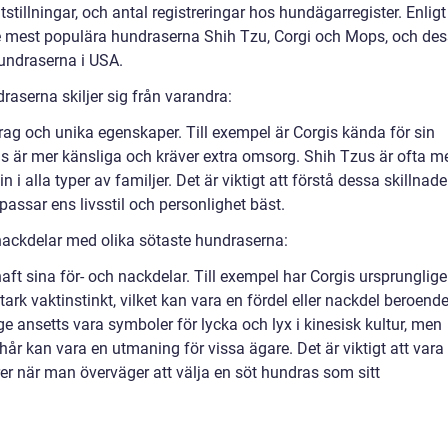
stillningar, och antal registreringar hos hundägarregister. Enligt
e mest populära hundraserna Shih Tzu, Corgi och Mops, och de
undraserna i USA.
aserna skiljer sig från varandra:
rag och unika egenskaper. Till exempel är Corgis kända för sin
 är mer känsliga och kräver extra omsorg. Shih Tzus är ofta m
 alla typer av familjer. Det är viktigt att förstå dessa skillnade
assar ens livsstil och personlighet bäst.
nackdelar med olika sötaste hundraserna:
haft sina för- och nackdelar. Till exempel har Corgis ursprunglig
rk vaktinstinkt, vilket kan vara en fördel eller nackdel beroend
 ansetts vara symboler för lycka och lyx i kinesisk kultur, men
r kan vara en utmaning för vissa ägare. Det är viktigt att vara
r när man överväger att välja en söt hundras som sitt