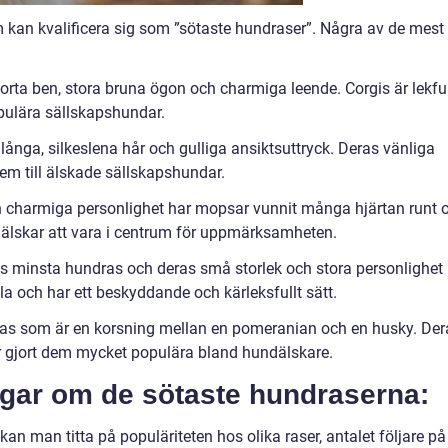
 kan kvalificera sig som ”sötaste hundraser”. Några av de mest
korta ben, stora bruna ögon och charmiga leende. Corgis är lekfu
populära sällskapshundar.
 långa, silkeslena hår och gulliga ansiktsuttryck. Deras vänliga
em till älskade sällskapshundar.
ch charmiga personlighet har mopsar vunnit många hjärtan runt
 älskar att vara i centrum för uppmärksamheten.
s minsta hundras och deras små storlek och stora personlighet
a och har ett beskyddande och kärleksfullt sätt.
 ras som är en korsning mellan en pomeranian och en husky. Der
r gjort dem mycket populära bland hundälskare.
ngar om de sötaste hundraserna:
an man titta på populäriteten hos olika raser, antalet följare på