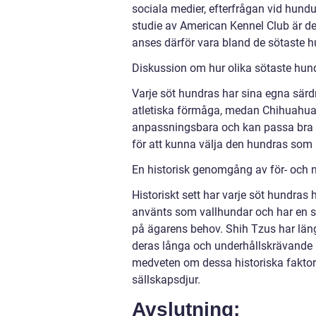
sociala medier, efterfrågan vid hundut
studie av American Kennel Club är d
anses därför vara bland de sötaste h
Diskussion om hur olika sötaste hundr
Varje söt hundras har sina egna särd
atletiska förmåga, medan Chihuahuas
anpassningsbara och kan passa bra in i
för att kunna välja den hundras som p
En historisk genomgång av för- och 
Historiskt sett har varje söt hundras 
använts som vallhundar och har en sta
på ägarens behov. Shih Tzus har länge
deras långa och underhållskrävande hå
medveten om dessa historiska faktore
sällskapsdjur.
Avslutning: