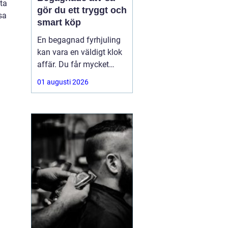
ta
gör du ett tryggt och
sa
smart köp
En begagnad fyrhjuling
kan vara en väldigt klok
affär. Du får mycket
funktion för pengarna
01 augusti 2026
och slipper den största
värdeminskningen som
ofta kommer direkt när
en maskin är ny.
Samtidigt kräver ett
andrahandsköp mer
eftertanke. Den som vill
köpa