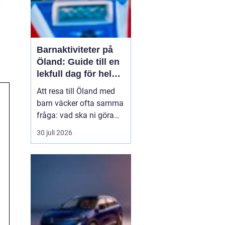
Barnaktiviteter på
Öland: Guide till en
lekfull dag för hela
familjen
Att resa till Öland med
barn väcker ofta samma
fråga: vad ska ni göra
för att alla ska trivas,
30 juli 2026
oavsett ålder och
energinivå? Ön har en
unik kombination av
natur, lek och lugn, och
är full av upplevelser...