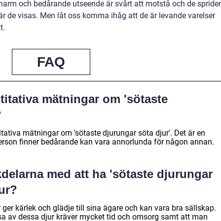
 charm och bedårande utseende är svårt att motstå och de sprider
där de visas. Men låt oss komma ihåg att de är levande varelser
t.
FAQ
titativa mätningar om 'sötaste
?
itativa mätningar om 'sötaste djurungar söta djur'. Det är en
person finner bedårande kan vara annorlunda för någon annan.
kdelarna med att ha 'sötaste djurungar
ur?
ger kärlek och glädje till sina ägare och kan vara bra sällskap.
sa av dessa djur kräver mycket tid och omsorg samt att man