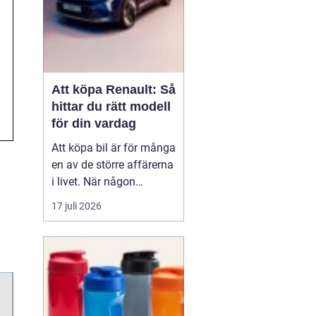
Att köpa Renault: Så
hittar du rätt modell
för din vardag
Att köpa bil är för många
en av de större affärerna
i livet. När någon
funderar på att köpa
17 juli 2026
Renault Skåne
handl...