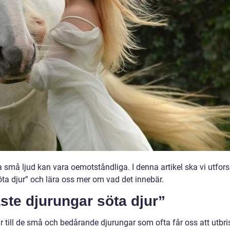
a små ljud kan vara oemotståndliga. I denna artikel ska vi utfor
a djur” och lära oss mer om vad det innebär.
ste djurungar söta djur”
ar till de små och bedårande djurungar som ofta får oss att utbri