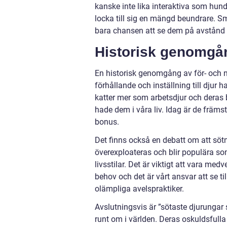
kanske inte lika interaktiva som hun
locka till sig en mängd beundrare. Sm
bara chansen att se dem på avstånd i v
Historisk genomgån
En historisk genomgång av för- och na
förhållande och inställning till djur 
katter mer som arbetsdjur och deras 
hade dem i våra liv. Idag är de främs
bonus.
Det finns också en debatt om att sötm
överexploateras och blir populära som
livsstilar. Det är viktigt att vara m
behov och det är vårt ansvar att se till
olämpliga avelspraktiker.
Avslutningsvis är ”sötaste djurungar 
runt om i världen. Deras oskuldsfulla