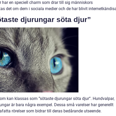
r har en speciell charm som drar till sig människors
s det om dem i sociala medier och de har blivit internetkändisa
taste djurungar söta djur”
om kan klassas som ”sötaste djurungar söta djur”. Hundvalpar,
ungar är bara några exempel. Dessa små varelser har generellt
afatta rörelser som bidrar till deras bedårande utseende.