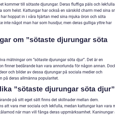
 kommer till sötaste djurungar. Deras fluffiga päls och lekfulla
rta som helst. Kattungar har också en särskild charm med sina 
 har hoppat in i våra hjärtan med sina mjuka öron och söta
 inte något man har som husdjur, men deras gulliga yttre har
ngar om ”sötaste djurungar söta
tiva mätningar om ”sötaste djurungar söta djur”. Det är en
son finner bedårande kan vara annorlunda för någon annan. Doc
ideor och bilder av dessa djurungar på sociala medier och
ion på deras allmänna popularitet.
lika ”sötaste djurungar söta djur”
årande på sitt eget sätt finns det skillnader mellan dem.
ns att vara mer sociala och lekfulla, medan kattungar kan vara 
r tålamod när man vill fånga deras uppmärksamhet. Kaninungar 