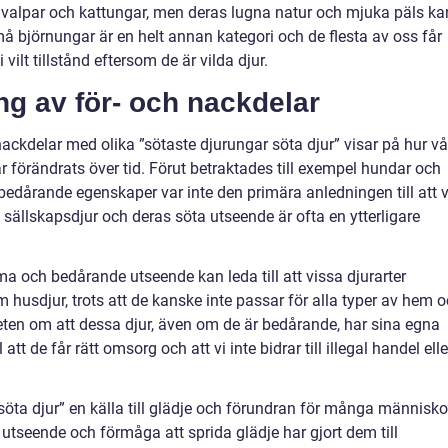
dvalpar och kattungar, men deras lugna natur och mjuka päls ka
å björnungar är en helt annan kategori och de flesta av oss får
ilt tillstånd eftersom de är vilda djur.
g av för- och nackdelar
ckdelar med olika ”sötaste djurungar söta djur” visar på hur vå
har förändrats över tid. Förut betraktades till exempel hundar och
bedårande egenskaper var inte den primära anledningen till att v
t sällskapsdjur och deras söta utseende är ofta en ytterligare
a och bedårande utseende kan leda till att vissa djurarter
 husdjur, trots att de kanske inte passar för alla typer av hem 
edveten om att dessa djur, även om de är bedårande, har sina egna
 att de får rätt omsorg och att vi inte bidrar till illegal handel elle
söta djur” en källa till glädje och förundran för många människo
 utseende och förmåga att sprida glädje har gjort dem till