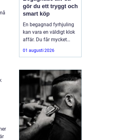
gör du ett tryggt och
små
smart köp
En begagnad fyrhjuling
kan vara en väldigt klok
affär. Du får mycket
funktion för pengarna
01 augusti 2026
och slipper den största
värdeminskningen som
ofta kommer direkt när
en maskin är ny.
k
Samtidigt kräver ett
andrahandsköp mer
eftertanke. Den som vill
köpa
mer
är