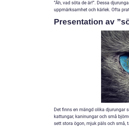
”Åh, vad söta de är!”. Dessa djurunga
uppmärksamhet och kärlek. Ofta prata
Presentation av ”sö
Det finns en mängd olika djurungar s
kattungar, kaninungar och små björn
sett stora ögon, mjuk päls och små, t