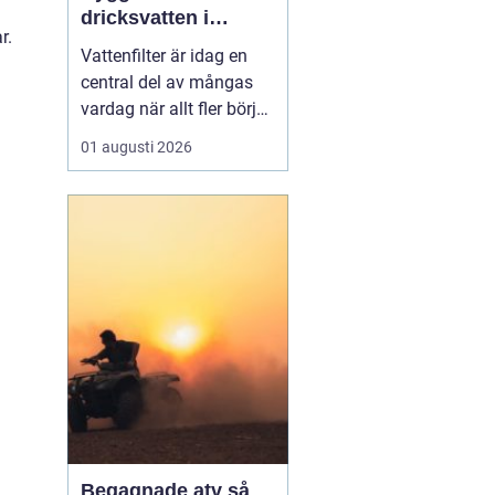
dricksvatten i
r.
vardagen
Vattenfilter är idag en
central del av mångas
vardag när allt fler börjar
fundera på kvaliteten på
01 augusti 2026
vattnet som kommer ur
kranaen. Många tar rent
vatten för givet, men
skillnader i vattenkvalitet
mellan olika områden
kan vara stora. Vissa har
hårt vat...
Begagnade atv så