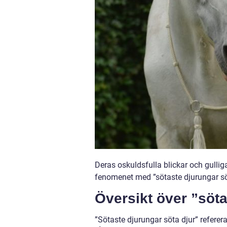
Deras oskuldsfulla blickar och gullig
fenomenet med ”sötaste djurungar söt
Översikt över ”söta
”Sötaste djurungar söta djur” referer