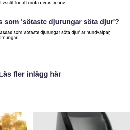
ivsstil för att möta deras behov.
s som 'sötaste djurungar söta djur'?
ssas som 'sötaste djurungar söta djur' är hundvalpar,
örnungar.
Läs fler inlägg här