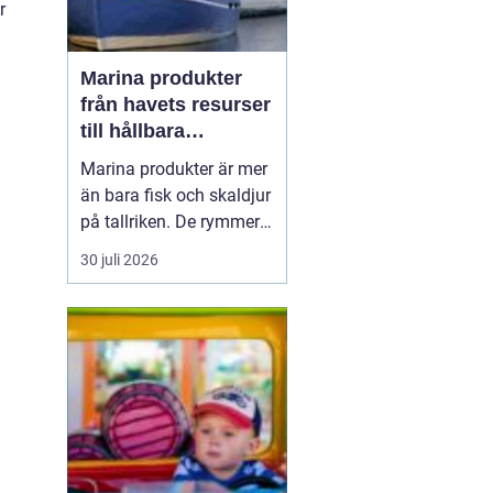
r
Marina produkter
från havets resurser
till hållbara
upplevelser
Marina produkter är mer
än bara fisk och skaldjur
på tallriken. De rymmer
allt från mat och hälsa
30 juli 2026
till friluftsliv, kultur och
besöksnäring. I kustnära
områden spelar havet en
central roll för både
ekonomi och livskvalitet.
När fler söker sig mot
nat...