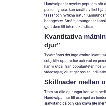
Hundvalpar är mycket populära när det
personligheter kan smälta vilket hjä
tassar och nyfikna natur. Kaninungar
hoppgester. Små björnungar är kanske
gjort dem till internetkändisar.
Kvantitativa mätni
djur”
Tyvärr finns det inga exakta kvantita
subjektiv upplevelse och vad en per
kan vi utgå ifrån populariteten hos v
videosajter, vilket ger oss en indikat
Skillnader mellan o
Trots att alla djurungar kan vara bed
Hundvalpar har till exempel en tende
självständiga och kan kräva lite me