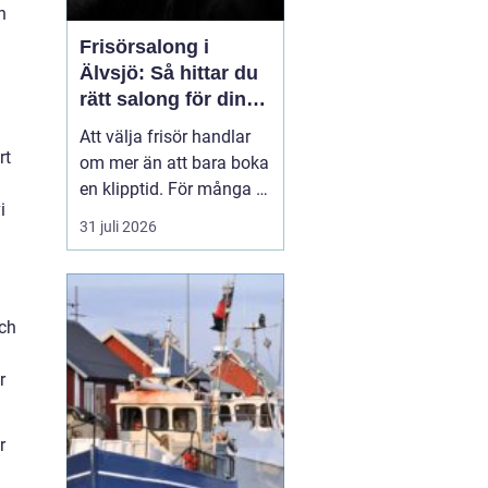
n
Frisörsalong i
Älvsjö: Så hittar du
rätt salong för din
stil och vardag
Att välja frisör handlar
rt
om mer än att bara boka
en klipptid. För många är
i
frisörbesöket en paus i
31 juli 2026
vardagen, en chans att
förnya sig eller bara
känna sig mer som sig
själv. I Älvsjö fi...
och
r
r