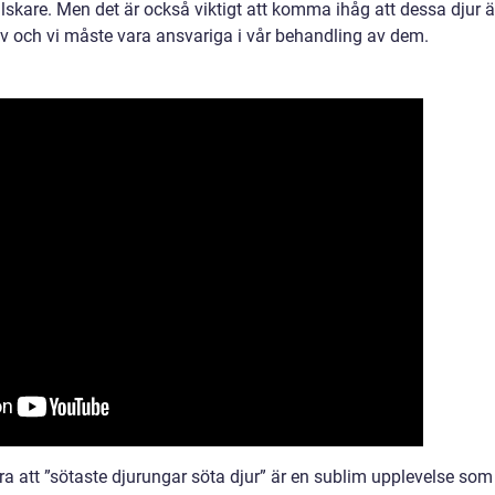
älskare. Men det är också viktigt att komma ihåg att dessa djur ä
v och vi måste vara ansvariga i vår behandling av dem.
 att ”sötaste djurungar söta djur” är en sublim upplevelse som