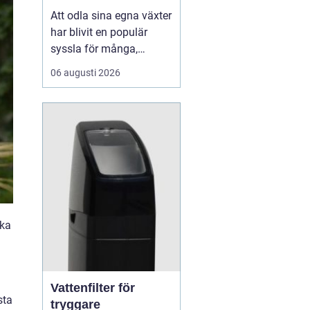
Att odla sina egna växter
har blivit en populär
syssla för många,
oavsett om det handlar
06 augusti 2026
om att ha en prunkande
trädgård, en kolonilott
eller en liten
balkongträdgård i stan.
En av de mest effektiva
och este...
ska
Vattenfilter för
sta
tryggare