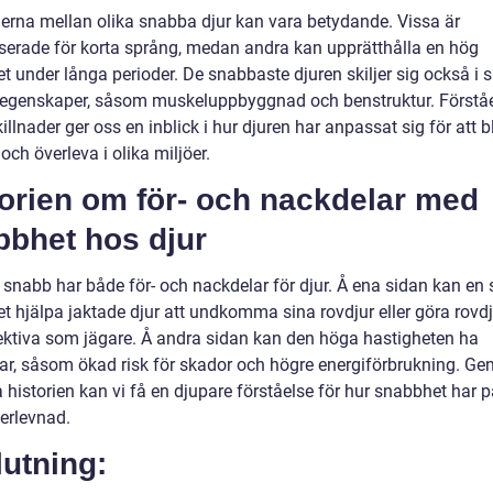
derna mellan olika snabba djur kan vara betydande. Vissa är
iserade för korta språng, medan andra kan upprätthålla en hög
t under långa perioder. De snabbaste djuren skiljer sig också i 
 egenskaper, såsom muskeluppbyggnad och benstruktur. Förstå
illnader ger oss en inblick i hur djuren har anpassat sig för att bl
ch överleva i olika miljöer.
torien om för- och nackdelar med
bbhet hos djur
a snabb har både för- och nackdelar för djur. Å ena sidan kan en
et hjälpa jaktade djur att undkomma sina rovdjur eller göra rovd
ektiva som jägare. Å andra sidan kan den höga hastigheten ha
ar, såsom ökad risk för skador och högre energiförbrukning. Ge
 historien kan vi få en djupare förståelse för hur snabbhet har 
verlevnad.
utning: