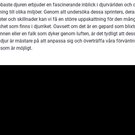
baste djuren erbjuder en fascinerande inblick i djurvärlden och 
ng till olika miljöer. Genom att undersöka dessa sprinters, dera
eter och skillnader kan vi få en större uppskattning för den mån
het som finns i djurriket. Oavsett om det är en gepard som blixtr
nen eller en falk som dyker genom luften, är det tydligt att des
djur är mästare på att anpassa sig och överträffa våra förväntn
som är möjligt.