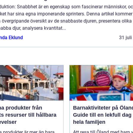
oduktion: Snabbhet är en egenskap som fascinerar människor, o
iket har sina egna imponerande sprinters. Denna artikel kommer 
 övergripande översikt av de snabbaste djuren, presentera olika 
abba djur, analysera kvantitat...
da Eklund
31 jul
 produkter från
Barnaktiviteter på Ölan
s resurser till hållbara
Guide till en lekfull dag
evelser
hela familjen
a produkter är mer än bara
Att resa till Öland med barn 