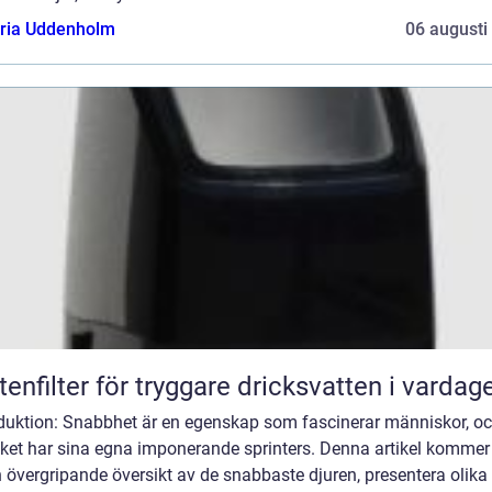
oria Uddenholm
06 augusti
tenfilter för tryggare dricksvatten i vardag
oduktion: Snabbhet är en egenskap som fascinerar människor, o
iket har sina egna imponerande sprinters. Denna artikel kommer 
 övergripande översikt av de snabbaste djuren, presentera olika 