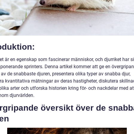
oduktion:
t är en egenskap som fascinerar människor, och djurriket har s
ponerande sprinters. Denna artikel kommer att ge en övergripa
 av de snabbaste djuren, presentera olika typer av snabba djur,
ra kvantitativa mätningar av deras hastigheter, diskutera skilln
lika arter och utforska historien kring för- och nackdelar med at
nom djurvärlden.
rgripande översikt över de snabb
ren