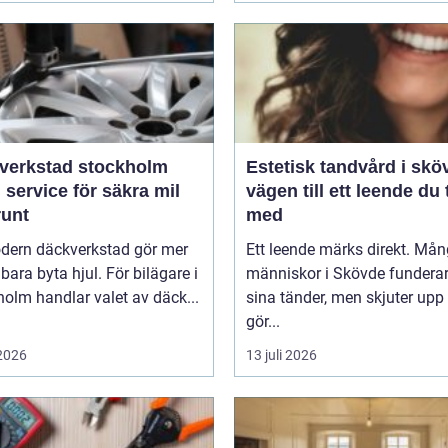
verkstad stockholm
Estetisk tandvård i skö
 service för säkra mil
vägen till ett leende du 
runt
med
dern däckverkstad gör mer
Ett leende märks direkt. Må
 bara byta hjul. För bilägare i
människor i Skövde funderar
olm handlar valet av däck...
sina tänder, men skjuter upp 
gör...
 2026
13 juli 2026