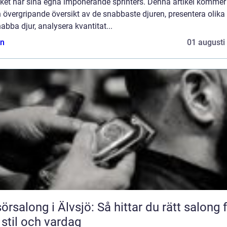
iket har sina egna imponerande sprinters. Denna artikel kommer 
 övergripande översikt av de snabbaste djuren, presentera olika 
abba djur, analysera kvantitat...
n
01 augusti
sörsalong i Älvsjö: Så hittar du rätt salong 
 stil och vardag