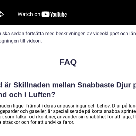
ln ska sedan fortsätta med beskrivningen av videoklippet och lä
fogningen till videon.
FAQ
d är Skillnaden mellan Snabbaste Djur 
nd och i Luften?
lnaden ligger främst i deras anpassningar och behov. Djur på lan
eparder och gaseller, är specialiserade på korta snabba sprinter
r, som falkar och kolibrier, använder sin snabbhet för att jaga, f
 sträckor och för att undvika faror.