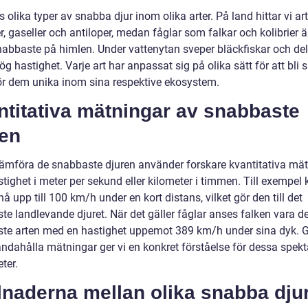
s olika typer av snabba djur inom olika arter. På land hittar vi a
, gaseller och antiloper, medan fåglar som falkar och kolibrier 
nabbaste på himlen. Under vattenytan sveper bläckfiskar och del
ög hastighet. Varje art har anpassat sig på olika sätt för att bli 
gör dem unika inom sina respektive ekosystem.
ntitativa mätningar av snabbaste
ren
 jämföra de snabbaste djuren använder forskare kvantitativa mä
ighet i meter per sekund eller kilometer i timmen. Till exempel 
å upp till 100 km/h under en kort distans, vilket gör den till det
te landlevande djuret. När det gäller fåglar anses falken vara d
te arten med en hastighet uppemot 389 km/h under sina dyk.
handahålla mätningar ger vi en konkret förståelse för dessa spek
ter.
lnaderna mellan olika snabba dju