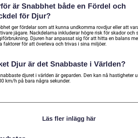
rför är Snabbhet både en Fördel och
ckdel för Djur?
bhet ger fördelar som att kunna undkomma rovdjur eller att var
tivare jägare. Nackdelarna inkluderar högre risk för skador och s
iförbrukning. Djuren har anpassat sig för att hitta en balans me
 faktorer för att överleva och trivas i sina miljöer.
ket Djur är det Snabbaste i Världen?
snabbaste djuret i världen är geparden. Den kan nå hastigheter 
 100 km/h på bara några sekunder.
Läs fler inlägg här