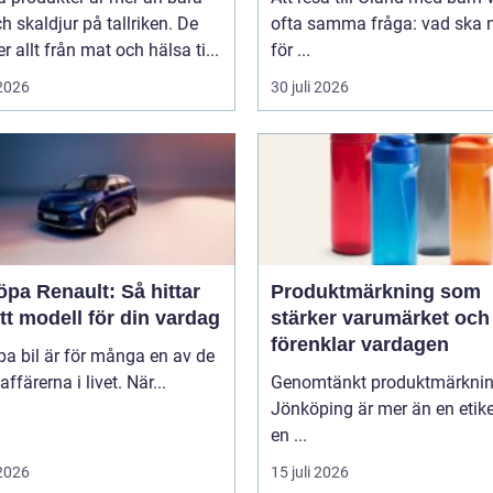
ch skaldjur på tallriken. De
ofta samma fråga: vad ska n
 allt från mat och hälsa ti...
för ...
 2026
30 juli 2026
öpa Renault: Så hittar
Produktmärkning som
tt modell för din vardag
stärker varumärket och
förenklar vardagen
pa bil är för många en av de
affärerna i livet. När...
Genomtänkt produktmärkni
Jönköping är mer än en etike
en ...
 2026
15 juli 2026