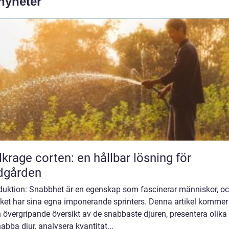
 nyheter
lkrage corten: en hållbar lösning för
dgården
oduktion: Snabbhet är en egenskap som fascinerar människor, o
iket har sina egna imponerande sprinters. Denna artikel kommer 
 övergripande översikt av de snabbaste djuren, presentera olika 
abba djur, analysera kvantitat...