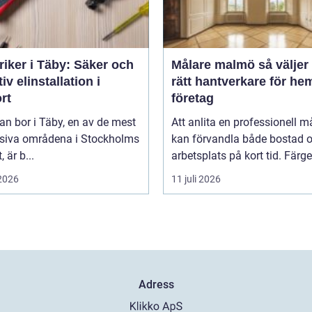
riker i Täby: Säker och
Målare malmö så väljer du
tiv elinstallation i
rätt hantverkare för he
rt
företag
n bor i Täby, en av de mest
Att anlita en professionell m
siva områdena i Stockholms
kan förvandla både bostad 
, är b...
arbetsplats på kort tid. Färger,
 2026
11 juli 2026
Adress