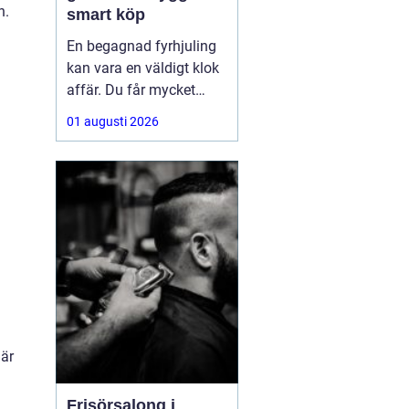
n.
smart köp
En begagnad fyrhjuling
kan vara en väldigt klok
affär. Du får mycket
funktion för pengarna
01 augusti 2026
och slipper den största
värdeminskningen som
ofta kommer direkt när
en maskin är ny.
Samtidigt kräver ett
andrahandsköp mer
eftertanke. Den som vill
köpa
 är
Frisörsalong i