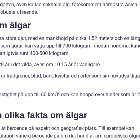
lgarten, även kallad sakhalin-älg, förekommer i nordöstra Asien
 robusta utseende.
om älgar
ara stora djur, med en mankhöjd på cirka 1,52 meters och en län
a som tjurar, kan väga upp till 700 kilogram, medan honorna, kä
anligtvis runt 400-500 kilogram.
20 år i det vilda, även om 10-15 år är vanligare.
rar trädgrenar, blad, bark, kvistar och örter som sin huvudsakliga
hastighet på upp till 60 km/h och kan hoppa över hinder som är 2
 olika fakta om älgar
g åt beroende på aspekt och geografisk plats. Till exempel kan
lation variera beroende på om det handlar om europeiska älgar