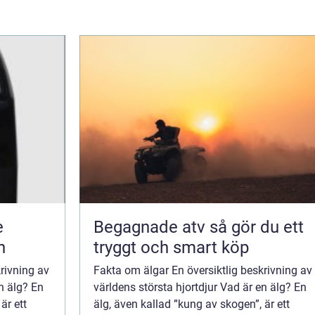
e
Begagnade atv så gör du ett
n
tryggt och smart köp
rivning av
Fakta om älgar En översiktlig beskrivning av
en älg? En
världens största hjortdjur Vad är en älg? En
är ett
älg, även kallad ”kung av skogen”, är ett