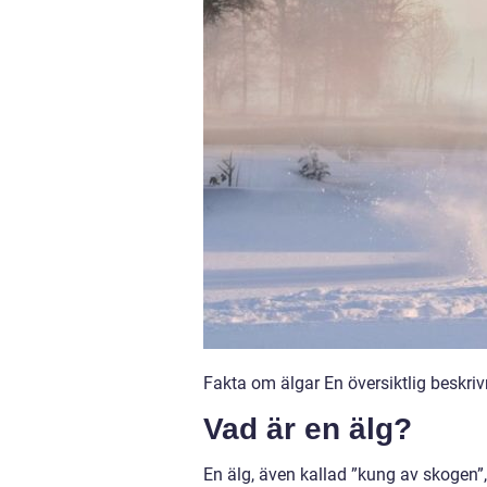
Fakta om älgar En översiktlig beskriv
Vad är en älg?
En älg, även kallad ”kung av skogen”, ä