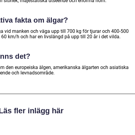
sin storlek, majestätiska utseende och enorma horn.
tiva fakta om älgar?
ga vid manken och väga upp till 700 kg för tjurar och 400-500
l 60 km/h och har en livslängd på upp till 20 år i det vilda.
finns det?
åsom den europeiska älgen, amerikanska älgarten och asiatiska
tseende och levnadsområde.
Läs fler inlägg här