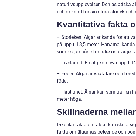
naturlivsupplevelser. Den asiatiska ä
och är känd för sin stora storlek och
Kvantitativa fakta 
– Storleken: Älgar är kända för att v
på upp till 3,5 meter. Hanarna, känd
som kor, är något mindre och väger v
– Livslängd: En älg kan leva upp till 
– Foder: Älgar är växtätare och föred
föda.
– Hastighet: Älgar kan springa i en 
meter höga.
Skillnaderna mellan
De olika fakta om älgar kan skilja si
fakta om älgarnas beteende och popu