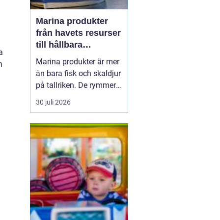
Marina produkter
från havets resurser
till hållbara
a
upplevelser
Marina produkter är mer
h
än bara fisk och skaldjur
på tallriken. De rymmer
allt från mat och hälsa
30 juli 2026
till friluftsliv, kultur och
besöksnäring. I kustnära
områden spelar havet en
central roll för både
ekonomi och livskvalitet.
När fler söker sig mot
nat...