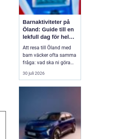
Barnaktiviteter på
Öland: Guide till en
lekfull dag för hela
familjen
Att resa till Öland med
barn väcker ofta samma
fråga: vad ska ni göra
för att alla ska trivas,
30 juli 2026
oavsett ålder och
energinivå? Ön har en
unik kombination av
natur, lek och lugn, och
är full av upplevelser...