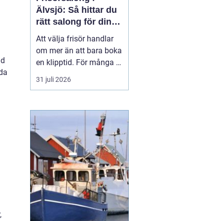
Älvsjö: Så hittar du
rätt salong för din
stil och vardag
Att välja frisör handlar
om mer än att bara boka
gd
en klipptid. För många är
nda
frisörbesöket en paus i
31 juli 2026
vardagen, en chans att
förnya sig eller bara
känna sig mer som sig
själv. I Älvsjö fi...
,