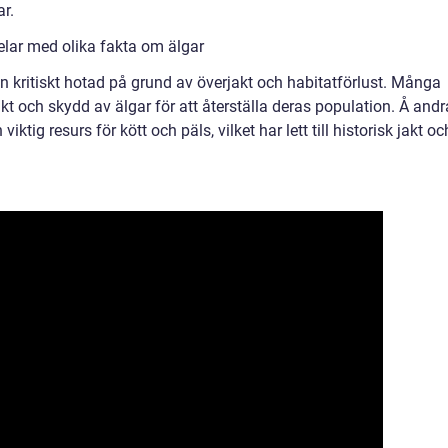
ar.
elar med olika fakta om älgar
on kritiskt hotad på grund av överjakt och habitatförlust. Många
akt och skydd av älgar för att återställa deras population. Å andr
ktig resurs för kött och päls, vilket har lett till historisk jakt oc