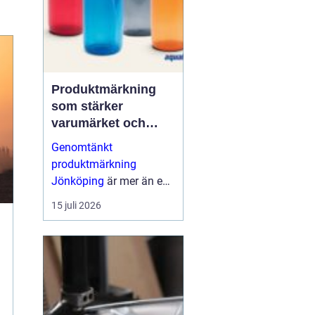
Produktmärkning
som stärker
varumärket och
förenklar vardagen
Genomtänkt
produktmärkning
Jönköping
är mer än en
etikett på en produkt.
15 juli 2026
Den guidar användaren,
skapar trygghet, uppfy...