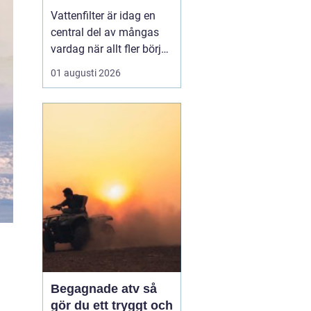
vardagen
Vattenfilter är idag en
central del av mångas
vardag när allt fler börjar
fundera på kvaliteten på
01 augusti 2026
vattnet som kommer ur
kranaen. Många tar rent
vatten för givet, men
skillnader i vattenkvalitet
mellan olika områden
kan vara stora. Vissa har
hårt vat...
Begagnade atv så
gör du ett tryggt och