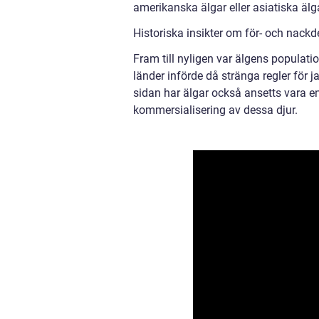
amerikanska älgar eller asiatiska älg
Historiska insikter om för- och nackd
Fram till nyligen var älgens populati
länder införde då stränga regler för j
sidan har älgar också ansetts vara en vi
kommersialisering av dessa djur.