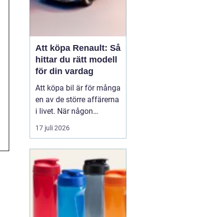
Att köpa Renault: Så
hittar du rätt modell
för din vardag
Att köpa bil är för många
en av de större affärerna
i livet. När någon
funderar på att köpa
17 juli 2026
Renault Skåne
handl...