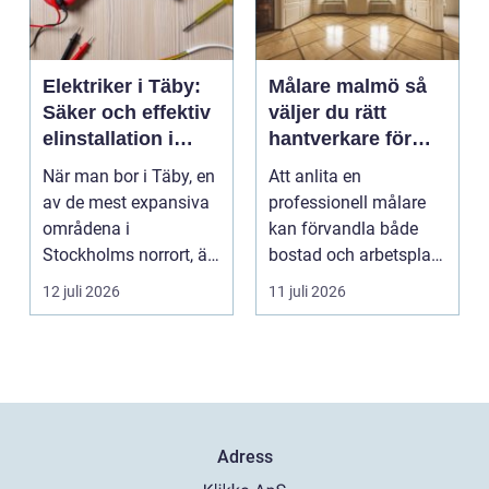
Elektriker i Täby:
Målare malmö så
Säker och effektiv
väljer du rätt
elinstallation i
hantverkare för
norrort
hem och företag
När man bor i Täby, en
Att anlita en
av de mest expansiva
professionell målare
områdena i
kan förvandla både
Stockholms norrort, är
bostad och arbetsplats
b...
på kort tid. Färger, yt...
12 juli 2026
11 juli 2026
Adress