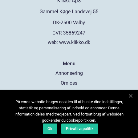
web:
www.klikko.dk
Menu
Annonsering
Om oss
Cookies
På vores website bruges cookies til at huske dine indstillinger,
Kontakta oss
statistik og personalisering af indhold og annoncer. Denne
Sitemap
information deles med tredjepart. Ved fortsat brug af websiden
godkender du cookiepolitikken.
Ok
Privatlivspolitik