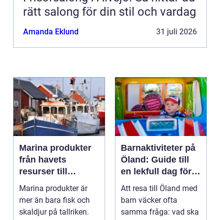
rätt salong för din stil och vardag
Amanda Eklund
31 juli 2026
Marina produkter
Barnaktiviteter på
från havets
Öland: Guide till
resurser till
en lekfull dag för
hållbara
hela familjen
Marina produkter är
Att resa till Öland med
upplevelser
mer än bara fisk och
barn väcker ofta
skaldjur på tallriken.
samma fråga: vad ska