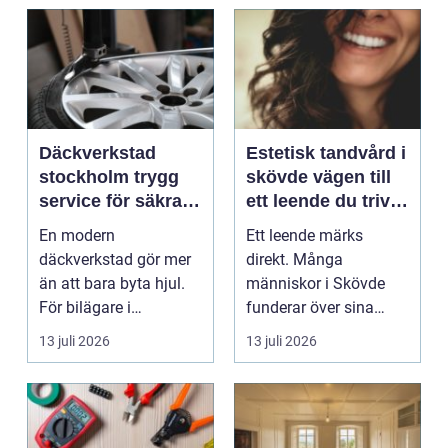
Däckverkstad
Estetisk tandvård i
stockholm trygg
skövde vägen till
service för säkra
ett leende du trivs
mil året runt
med
En modern
Ett leende märks
däckverkstad gör mer
direkt. Många
än att bara byta hjul.
människor i Skövde
För bilägare i
funderar över sina
Stockholm handlar
tänder, men skjuter
13 juli 2026
13 juli 2026
valet av däck...
upp att gör...