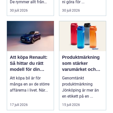
De rymmer allt från
ni göra för ...
mat och hälsa ti...
30 juli 2026
30 juli 2026
Att köpa Renault:
Produktmärkning
Så hittar du rätt
som stärker
modell för din
varumärket och
vardag
förenklar vardagen
Att köpa bil är för
Genomtänkt
många en av de större
produktmärkning
affärerna i livet. När...
Jönköping är mer än
en etikett på en ...
17 juli 2026
15 juli 2026