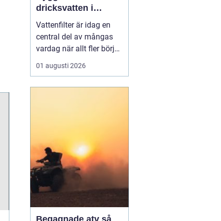
dricksvatten i
vardagen
Vattenfilter är idag en
central del av mångas
vardag när allt fler börjar
fundera på kvaliteten på
01 augusti 2026
vattnet som kommer ur
kranaen. Många tar rent
vatten för givet, men
skillnader i vattenkvalitet
mellan olika områden
kan vara stora. Vissa har
hårt vat...
Begagnade atv så