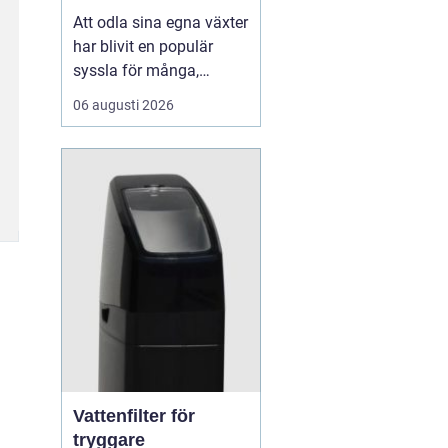
Att odla sina egna växter
har blivit en populär
syssla för många,
oavsett om det handlar
06 augusti 2026
om att ha en prunkande
trädgård, en kolonilott
eller en liten
balkongträdgård i stan.
En av de mest effektiva
och este...
Vattenfilter för
tryggare