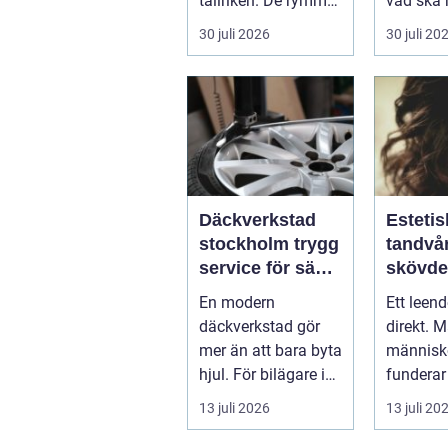
tallriken. De rymmer
vad ska 
allt från mat och
...
30 juli 2026
30 juli 20
hälsa ti...
Däckverkstad
Estetis
stockholm trygg
tandvår
service för säkra
skövde väge
mil året runt
till ett
En modern
Ett leen
trivs 
däckverkstad gör
direkt. 
mer än att bara byta
människo
hjul. För bilägare i
funderar
Stockholm handlar
tänder, 
13 juli 2026
13 juli 20
valet av däck...
upp att g