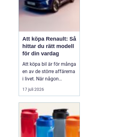
Att köpa Renault: Så
hittar du rätt modell
för din vardag
Att köpa bil är för många
en av de större affärerna
i livet. När någon
funderar på att köpa
17 juli 2026
Renault Skåne
handl...