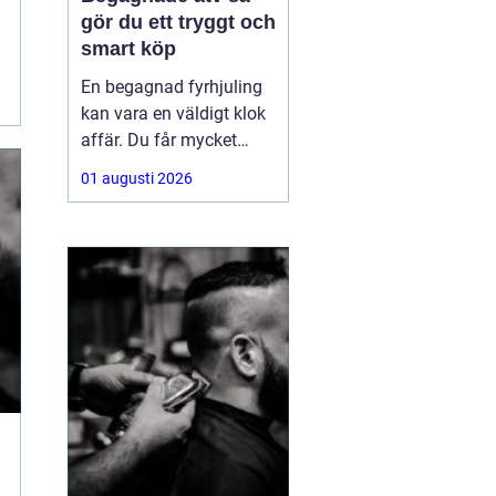
gör du ett tryggt och
smart köp
En begagnad fyrhjuling
kan vara en väldigt klok
affär. Du får mycket
funktion för pengarna
01 augusti 2026
och slipper den största
värdeminskningen som
ofta kommer direkt när
en maskin är ny.
Samtidigt kräver ett
andrahandsköp mer
eftertanke. Den som vill
köpa