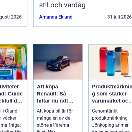
stil och vardag
gusti 2026
Amanda Eklund
31 juli 2026
iviteter
Att köpa
Produktmärkni
nd: Guide
Renault: Så
g som stärker
lekfull dag
hittar du rätt
varumärket och
a familjen
modell för din
förenklar
till Öland
Att köpa bil är för
Genomtänkt
vardag
vardagen
n väcker
många en av de
produktmärkning
mma fråga:
större affärerna i
Jönköping är mer