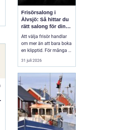
Frisörsalong i
Älvsjö: Så hittar du
rätt salong för din
stil och vardag
Att välja frisör handlar
om mer än att bara boka
en klipptid. För många är
frisörbesöket en paus i
31 juli 2026
vardagen, en chans att
förnya sig eller bara
känna sig mer som sig
n
själv. I Älvsjö fi...