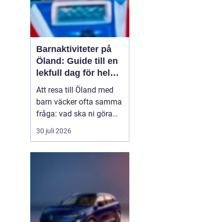
Barnaktiviteter på
Öland: Guide till en
lekfull dag för hela
familjen
Att resa till Öland med
barn väcker ofta samma
fråga: vad ska ni göra
för att alla ska trivas,
30 juli 2026
oavsett ålder och
energinivå? Ön har en
unik kombination av
natur, lek och lugn, och
är full av upplevelser...