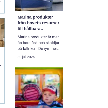
Marina produkter
från havets resurser
till hållbara
upplevelser
Marina produkter är mer
än bara fisk och skaldjur
på tallriken. De rymmer
allt från mat och hälsa
30 juli 2026
till friluftsliv, kultur och
besöksnäring. I kustnära
g
områden spelar havet en
central roll för både
ekonomi och livskvalitet.
När fler söker sig mot
nat...