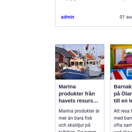
admin
01 au
Marina
Barnakt
produkter från
på Öla
havets resurser
till en 
till hållbara
för hel
Marina produkter är
Att resa 
upplevelser
mer än bara fisk
med bar
och skaldjur på
ofta sa