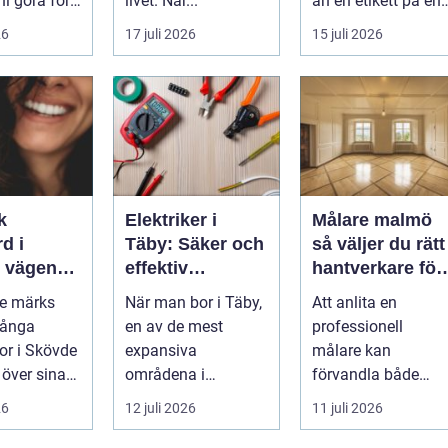
ni göra för
livet. När...
än en etikett på en
...
26
17 juli 2026
15 juli 2026
k
Elektriker i
Målare malmö
d i
Täby: Säker och
så väljer du rätt
n
effektiv
hantverkare för
 leende du
elinstallation i
hem och företa
de märks
När man bor i Täby,
Att anlita en
med
norrort
Många
en av de mest
professionell
r i Skövde
expansiva
målare kan
 över sina
områdena i
förvandla både
men skjuter
Stockholms norrort,
bostad och
26
12 juli 2026
11 juli 2026
ör...
är b...
arbetsplats på kort
tid. Färger, yt...