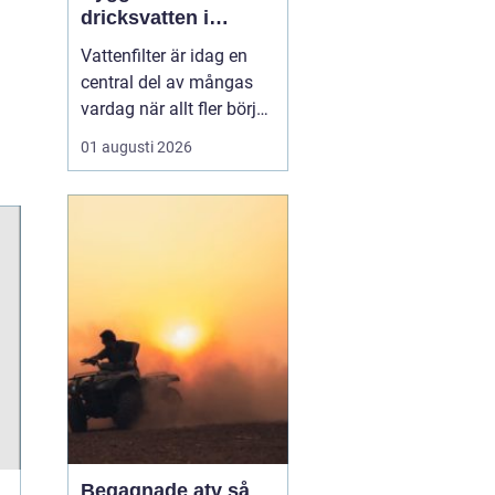
dricksvatten i
vardagen
Vattenfilter är idag en
central del av mångas
vardag när allt fler börjar
fundera på kvaliteten på
01 augusti 2026
vattnet som kommer ur
kranaen. Många tar rent
vatten för givet, men
skillnader i vattenkvalitet
mellan olika områden
kan vara stora. Vissa har
hårt vat...
Begagnade atv så