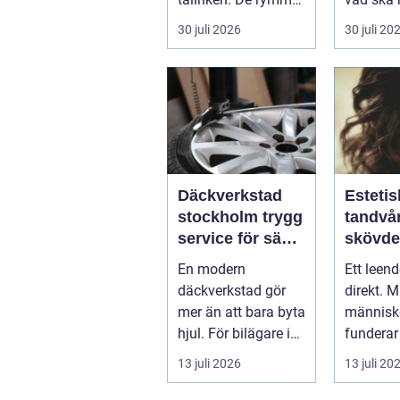
allt från mat och
...
30 juli 2026
30 juli 20
hälsa ti...
Däckverkstad
Estetis
stockholm trygg
tandvår
service för säkra
skövde väge
mil året runt
till ett
En modern
Ett leen
trivs 
däckverkstad gör
direkt. 
mer än att bara byta
människo
hjul. För bilägare i
funderar
Stockholm handlar
tänder, 
13 juli 2026
13 juli 20
valet av däck...
upp att g