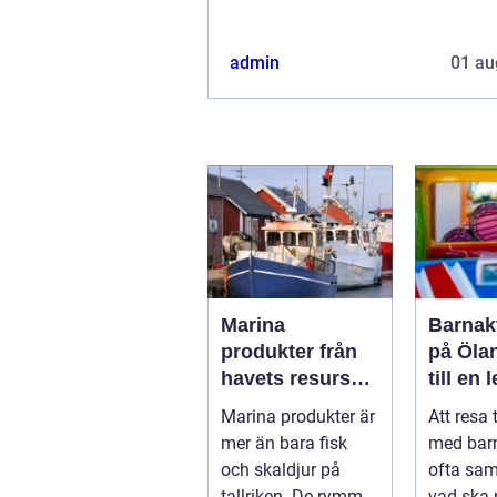
admin
01 au
Marina
Barnakt
produkter från
på Öla
havets resurser
till en 
till hållbara
för hel
Marina produkter är
Att resa 
upplevelser
mer än bara fisk
med bar
och skaldjur på
ofta sa
tallriken. De rymmer
vad ska 