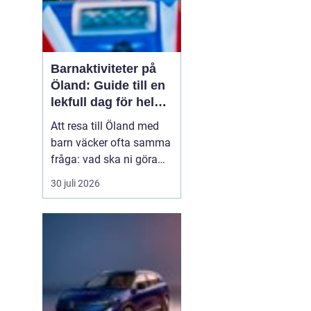
Barnaktiviteter på
Öland: Guide till en
lekfull dag för hela
familjen
Att resa till Öland med
barn väcker ofta samma
fråga: vad ska ni göra
för att alla ska trivas,
30 juli 2026
oavsett ålder och
energinivå? Ön har en
unik kombination av
natur, lek och lugn, och
är full av upplevelser...