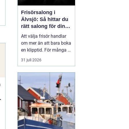
Frisörsalong i
Älvsjö: Så hittar du
rätt salong för din
stil och vardag
Att välja frisör handlar
om mer än att bara boka
en klipptid. För många är
frisörbesöket en paus i
31 juli 2026
vardagen, en chans att
förnya sig eller bara
känna sig mer som sig
n
själv. I Älvsjö fi...