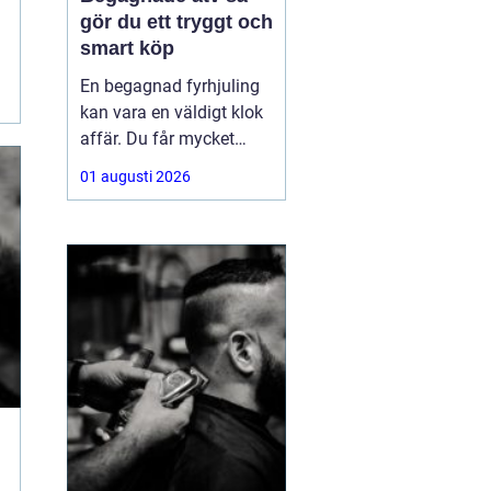
gör du ett tryggt och
smart köp
En begagnad fyrhjuling
kan vara en väldigt klok
affär. Du får mycket
funktion för pengarna
01 augusti 2026
och slipper den största
värdeminskningen som
ofta kommer direkt när
en maskin är ny.
Samtidigt kräver ett
andrahandsköp mer
eftertanke. Den som vill
köpa