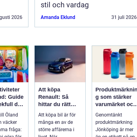
stil och vardag
gusti 2026
Amanda Eklund
31 juli 2026
iviteter
Att köpa
Produktmärkni
nd: Guide
Renault: Så
g som stärker
lekfull dag
hittar du rätt
varumärket och
a familjen
modell för din
förenklar
till Öland
Att köpa bil är för
Genomtänkt
vardag
vardagen
n väcker
många en av de
produktmärkning
mma fråga:
större affärerna i
Jönköping är mer
ni göra för
livet. När...
än en etikett på en