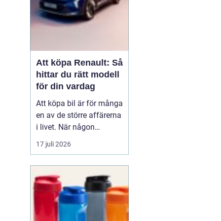
Att köpa Renault: Så
hittar du rätt modell
för din vardag
Att köpa bil är för många
en av de större affärerna
i livet. När någon
funderar på att köpa
17 juli 2026
Renault Skåne
handl...