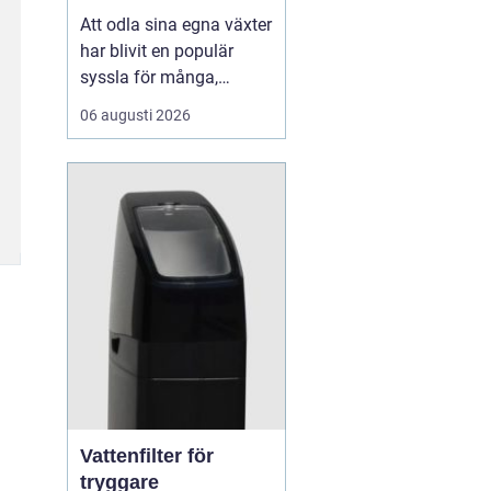
Att odla sina egna växter
har blivit en populär
syssla för många,
oavsett om det handlar
06 augusti 2026
om att ha en prunkande
trädgård, en kolonilott
eller en liten
balkongträdgård i stan.
En av de mest effektiva
och este...
Vattenfilter för
tryggare