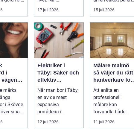
...
26
17 juli 2026
15 juli 2026
k
Elektriker i
Målare malmö
d i
Täby: Säker och
så väljer du rätt
n
effektiv
hantverkare för
 leende du
elinstallation i
hem och företa
de märks
När man bor i Täby,
Att anlita en
med
norrort
Många
en av de mest
professionell
r i Skövde
expansiva
målare kan
 över sina
områdena i
förvandla både
men skjuter
Stockholms norrort,
bostad och
26
12 juli 2026
11 juli 2026
ör...
är b...
arbetsplats på kort
tid. Färger, yt...