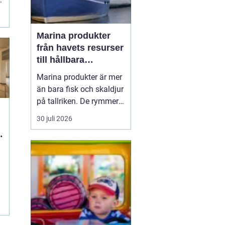
Marina produkter
från havets resurser
till hållbara
upplevelser
Marina produkter är mer
än bara fisk och skaldjur
på tallriken. De rymmer
allt från mat och hälsa
30 juli 2026
till friluftsliv, kultur och
besöksnäring. I kustnära
g
områden spelar havet en
central roll för både
ekonomi och livskvalitet.
När fler söker sig mot
nat...