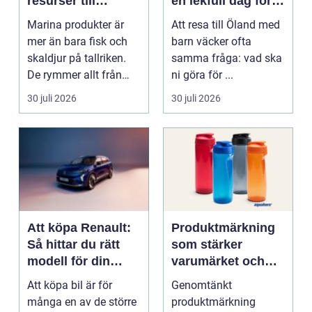
resurser till
en lekfull dag för
hållbara
hela familjen
Marina produkter är
Att resa till Öland med
upplevelser
mer än bara fisk och
barn väcker ofta
skaldjur på tallriken.
samma fråga: vad ska
De rymmer allt från
ni göra för ...
mat och hälsa ti...
30 juli 2026
30 juli 2026
Att köpa Renault:
Produktmärkning
Så hittar du rätt
som stärker
modell för din
varumärket och
vardag
förenklar vardagen
Att köpa bil är för
Genomtänkt
många en av de större
produktmärkning