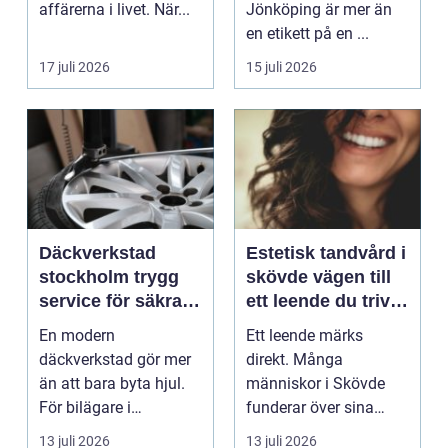
affärerna i livet. När...
Jönköping är mer än
en etikett på en ...
17 juli 2026
15 juli 2026
Däckverkstad
Estetisk tandvård i
stockholm trygg
skövde vägen till
service för säkra
ett leende du trivs
mil året runt
med
En modern
Ett leende märks
däckverkstad gör mer
direkt. Många
än att bara byta hjul.
människor i Skövde
För bilägare i
funderar över sina
Stockholm handlar
tänder, men skjuter
13 juli 2026
13 juli 2026