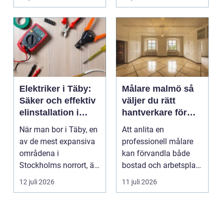
valet av däck...
upp att gör...
Elektriker i Täby:
Målare malmö så
Säker och effektiv
väljer du rätt
elinstallation i
hantverkare för
norrort
hem och företag
När man bor i Täby, en
Att anlita en
av de mest expansiva
professionell målare
områdena i
kan förvandla både
Stockholms norrort, är
bostad och arbetsplats
b...
på kort tid. Färger, yt...
12 juli 2026
11 juli 2026