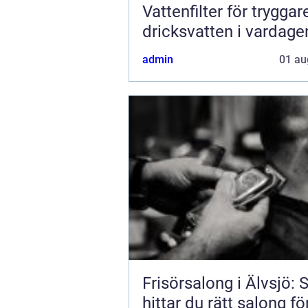
Vattenfilter för tryggar
dricksvatten i vardage
admin
01 au
Frisörsalong i Älvsjö: 
hittar du rätt salong fö