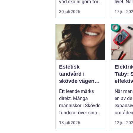
vad ska ni göra för
livet. När.
...
30 juli 2026
17 juli 20
Estetisk
Elektrik
tandvård i
Täby: 
skövde vägen
effekti
till ett leende du
elinstal
Ett leende märks
När man 
trivs med
norrort
direkt. Många
en av de
människor i Skövde
expansi
funderar över sina
områden
tänder, men skjuter
Stockhol
13 juli 2026
12 juli 20
upp att gör...
är b...