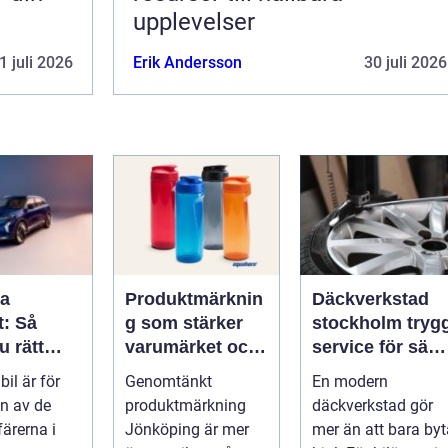
upplevelser
1 juli 2026
Erik Andersson
30 juli 2026
pa
Produktmärknin
Däckverkstad
t: Så
g som stärker
stockholm trygg
u rätt
varumärket och
service för säkr
för din
förenklar
mil året runt
bil är för
Genomtänkt
En modern
vardagen
n av de
produktmärkning
däckverkstad gör
färerna i
Jönköping är mer
mer än att bara byt