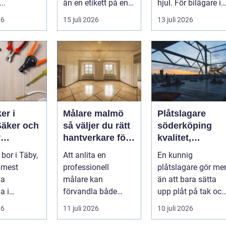
..
än en etikett på en
hjul. För bilägare i
...
Stockholm handlar
26
15 juli 2026
13 juli 2026
valet av däck...
er i
Målare malmö
Plåtslagare
Säker och
så väljer du rätt
söderköping
v
hantverkare för
kvalitet,
lation i
hem och företag
hållbarhet och
bor i Täby,
Att anlita en
En kunnig
tryggt takarbete
 mest
professionell
plåtslagare gör me
va
målare kan
än att bara sätta
a i
förvandla både
upp plåt på tak och
ms norrort,
bostad och
fasad. Rätt
26
11 juli 2026
10 juli 2026
arbetsplats på kort
plåtarbeten skydda