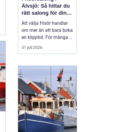
Älvsjö: Så hittar du
rätt salong för din
stil och vardag
Att välja frisör handlar
om mer än att bara boka
en klipptid. För många är
frisörbesöket en paus i
31 juli 2026
vardagen, en chans att
förnya sig eller bara
känna sig mer som sig
själv. I Älvsjö fi...