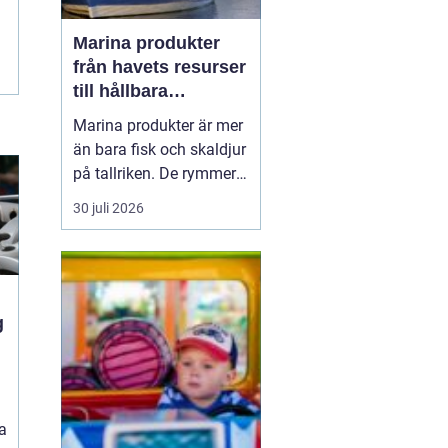
Marina produkter
från havets resurser
till hållbara
upplevelser
Marina produkter är mer
än bara fisk och skaldjur
på tallriken. De rymmer
allt från mat och hälsa
30 juli 2026
till friluftsliv, kultur och
besöksnäring. I kustnära
områden spelar havet en
central roll för både
ekonomi och livskvalitet.
När fler söker sig mot
a
nat...
a