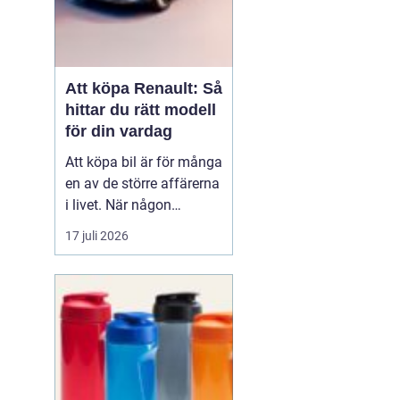
Att köpa Renault: Så
hittar du rätt modell
för din vardag
Att köpa bil är för många
en av de större affärerna
i livet. När någon
funderar på att köpa
17 juli 2026
Renault Skåne
handl...