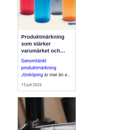
Produktmärkning
som stärker
varumärket och
förenklar vardagen
Genomtänkt
produktmärkning
Jönköping
är mer än en
etikett på en produkt.
15 juli 2026
Den guidar användaren,
skapar trygghet, uppfy...