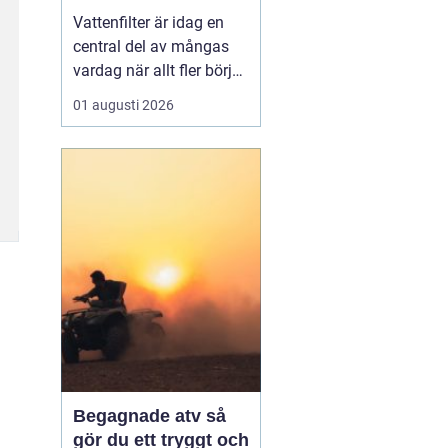
vardagen
Vattenfilter är idag en
central del av mångas
vardag när allt fler börjar
fundera på kvaliteten på
01 augusti 2026
vattnet som kommer ur
kranaen. Många tar rent
vatten för givet, men
skillnader i vattenkvalitet
mellan olika områden
kan vara stora. Vissa har
hårt vat...
Begagnade atv så
gör du ett tryggt och