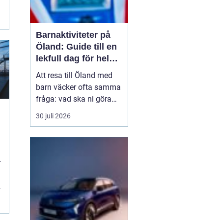
Barnaktiviteter på
Öland: Guide till en
lekfull dag för hela
familjen
Att resa till Öland med
barn väcker ofta samma
fråga: vad ska ni göra
för att alla ska trivas,
30 juli 2026
oavsett ålder och
energinivå? Ön har en
unik kombination av
natur, lek och lugn, och
r
är full av upplevelser...
r