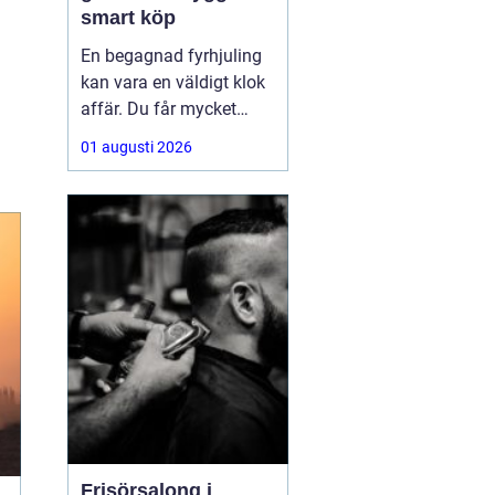
smart köp
En begagnad fyrhjuling
kan vara en väldigt klok
affär. Du får mycket
funktion för pengarna
01 augusti 2026
och slipper den största
värdeminskningen som
ofta kommer direkt när
en maskin är ny.
Samtidigt kräver ett
andrahandsköp mer
eftertanke. Den som vill
köpa
Frisörsalong i