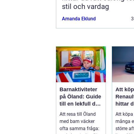
stil och vardag
Amanda Eklund
3
Barnaktiviteter
Att kö
på Öland: Guide
Renaul
till en lekfull dag
hittar d
för hela familjen
modell 
Att resa till Öland
Att köpa 
vardag
med barn väcker
många e
ofta samma fråga:
större af