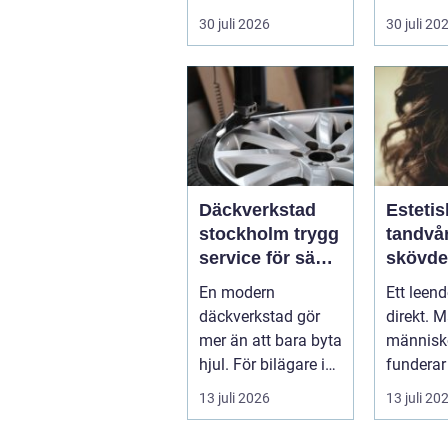
allt från mat och
...
30 juli 2026
30 juli 20
hälsa ti...
Däckverkstad
Estetis
stockholm trygg
tandvår
service för säkra
skövde väge
mil året runt
till ett
En modern
Ett leen
trivs 
däckverkstad gör
direkt. 
mer än att bara byta
människo
hjul. För bilägare i
funderar
Stockholm handlar
tänder, 
13 juli 2026
13 juli 20
valet av däck...
upp att g