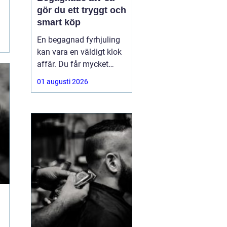
gör du ett tryggt och
smart köp
En begagnad fyrhjuling
kan vara en väldigt klok
affär. Du får mycket
funktion för pengarna
01 augusti 2026
och slipper den största
värdeminskningen som
ofta kommer direkt när
en maskin är ny.
Samtidigt kräver ett
andrahandsköp mer
eftertanke. Den som vill
köpa