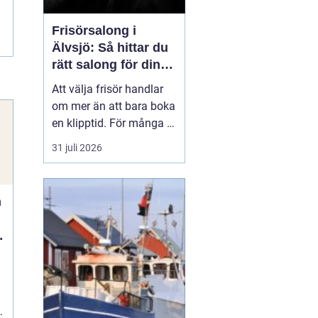
Frisörsalong i
Älvsjö: Så hittar du
rätt salong för din
stil och vardag
Att välja frisör handlar
om mer än att bara boka
en klipptid. För många är
frisörbesöket en paus i
31 juli 2026
vardagen, en chans att
förnya sig eller bara
känna sig mer som sig
n
själv. I Älvsjö fi...