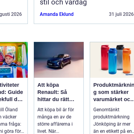
stil och vardag
gusti 2026
Amanda Eklund
31 juli 2026
iviteter
Att köpa
Produktmärkni
nd: Guide
Renault: Så
g som stärker
lekfull dag
hittar du rätt
varumärket och
a familjen
modell för din
förenklar
till Öland
Att köpa bil är för
Genomtänkt
vardag
vardagen
n väcker
många en av de
produktmärkning
mma fråga:
större affärerna i
Jönköping är mer
ni göra för
livet. När...
än en etikett på en