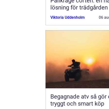
Pallkrage corten: en hå
lösning för trädgården
Viktoria Uddenholm
06 au
Begagnade atv så gör du ett
tryggt och smart köp