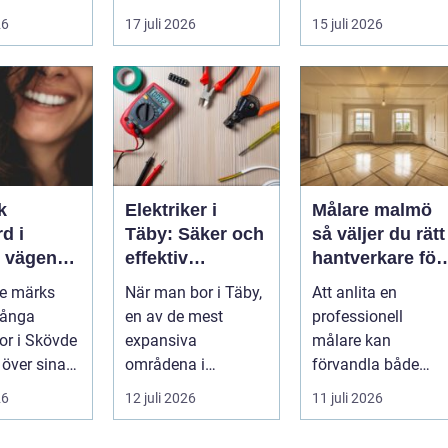
...
26
17 juli 2026
15 juli 2026
k
Elektriker i
Målare malmö
d i
Täby: Säker och
så väljer du rätt
n
effektiv
hantverkare för
 leende du
elinstallation i
hem och företa
de märks
När man bor i Täby,
Att anlita en
med
norrort
Många
en av de mest
professionell
r i Skövde
expansiva
målare kan
 över sina
områdena i
förvandla både
men skjuter
Stockholms norrort,
bostad och
26
12 juli 2026
11 juli 2026
ör...
är b...
arbetsplats på kort
tid. Färger, yt...