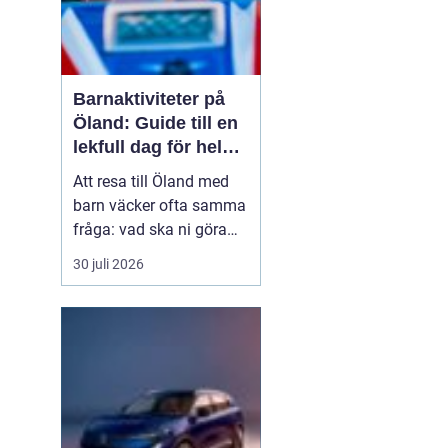
Barnaktiviteter på
Öland: Guide till en
lekfull dag för hela
familjen
Att resa till Öland med
barn väcker ofta samma
fråga: vad ska ni göra
för att alla ska trivas,
30 juli 2026
oavsett ålder och
energinivå? Ön har en
unik kombination av
natur, lek och lugn, och
är full av upplevelser...