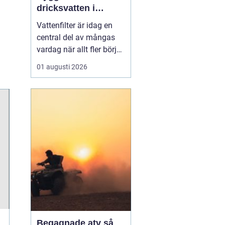
dricksvatten i
vardagen
Vattenfilter är idag en
central del av mångas
vardag när allt fler börjar
fundera på kvaliteten på
01 augusti 2026
vattnet som kommer ur
kranaen. Många tar rent
vatten för givet, men
skillnader i vattenkvalitet
mellan olika områden
kan vara stora. Vissa har
hårt vat...
Begagnade atv så