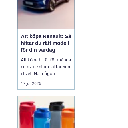
Att köpa Renault: Så
hittar du rätt modell
för din vardag
Att köpa bil är för många
en av de större affärerna
i livet. När någon
funderar på att köpa
17 juli 2026
Renault Skåne
handl...