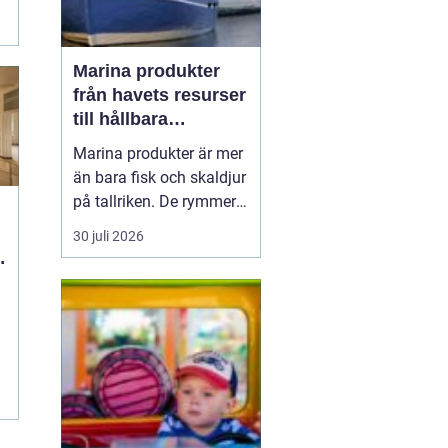
Marina produkter
från havets resurser
till hållbara
upplevelser
Marina produkter är mer
än bara fisk och skaldjur
på tallriken. De rymmer
allt från mat och hälsa
30 juli 2026
till friluftsliv, kultur och
besöksnäring. I kustnära
g
områden spelar havet en
central roll för både
ekonomi och livskvalitet.
När fler söker sig mot
nat...