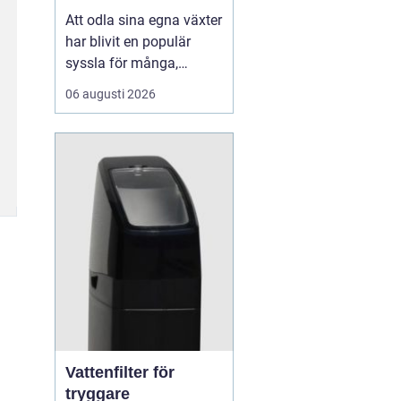
Att odla sina egna växter
har blivit en populär
syssla för många,
oavsett om det handlar
06 augusti 2026
om att ha en prunkande
trädgård, en kolonilott
eller en liten
balkongträdgård i stan.
En av de mest effektiva
och este...
Vattenfilter för
tryggare