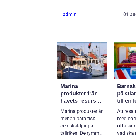
admin
01 au
Marina
Barnakt
produkter från
på Öla
havets resurser
till en 
till hållbara
för hel
Marina produkter är
Att resa 
upplevelser
mer än bara fisk
med bar
och skaldjur på
ofta sa
tallriken. De rymmer
vad ska 