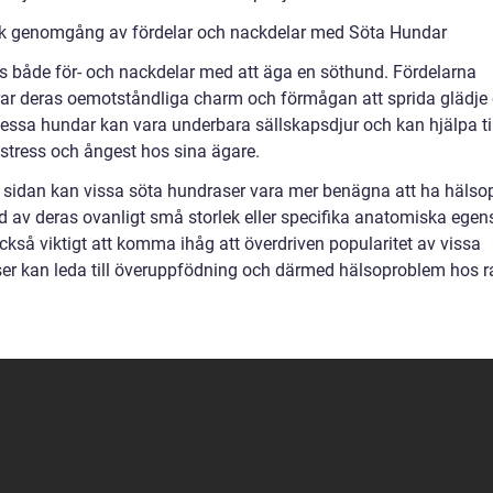
sk genomgång av fördelar och nackdelar med Söta Hundar
ns både för- och nackdelar med att äga en söthund. Fördelarna
rar deras oemotståndliga charm och förmågan att sprida glädje
Dessa hundar kan vara underbara sällskapsdjur och kan hjälpa til
stress och ångest hos sina ägare.
 sidan kan vissa söta hundraser vara mer benägna att ha häls
d av deras ovanligt små storlek eller specifika anatomiska egen
ckså viktigt att komma ihåg att överdriven popularitet av vissa
er kan leda till överuppfödning och därmed hälsoproblem hos r