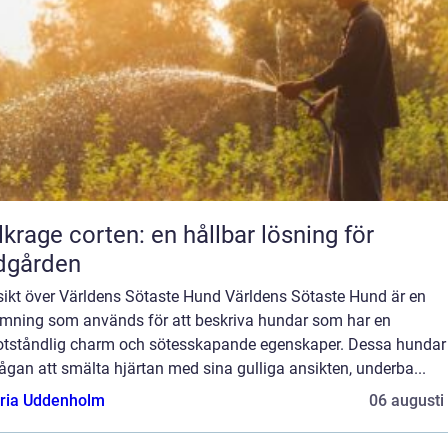
lkrage corten: en hållbar lösning för
dgården
sikt över Världens Sötaste Hund Världens Sötaste Hund är en
mning som används för att beskriva hundar som har en
tståndlig charm och sötesskapande egenskaper. Dessa hundar
gan att smälta hjärtan med sina gulliga ansikten, underba...
oria Uddenholm
06 augusti