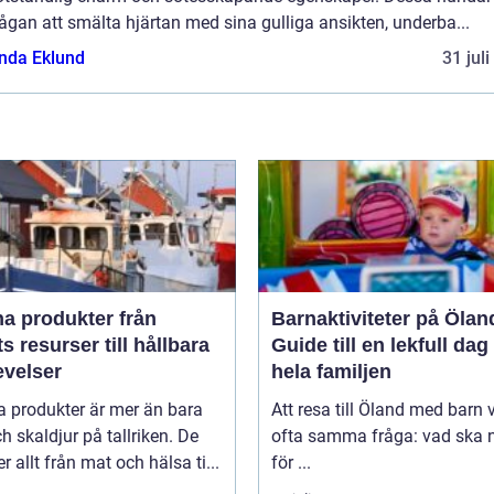
gan att smälta hjärtan med sina gulliga ansikten, underba...
da Eklund
31 jul
 produkter från
Barnaktiviteter på Ölan
s resurser till hållbara
Guide till en lekfull dag
evelser
hela familjen
a produkter är mer än bara
Att resa till Öland med barn 
ch skaldjur på tallriken. De
ofta samma fråga: vad ska n
 allt från mat och hälsa ti...
för ...