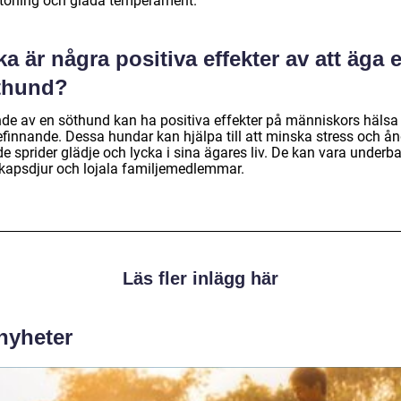
toning och glada temperament.
ka är några positiva effekter av att äga 
thund?
de av en söthund kan ha positiva effekter på människors hälsa
efinnande. Dessa hundar kan hjälpa till att minska stress och ån
e sprider glädje och lycka i sina ägares liv. De kan vara underb
skapsdjur och lojala familjemedlemmar.
Läs fler inlägg här
 nyheter