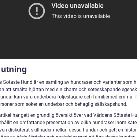
lutning
s Sötaste Hund är en samling av hundraser och varianter som h
n att smälta hjärtan med sin charm och sötesskapande egensk
undar kan vara underbara följeslagare och familjemedlemmar f
ersoner som söker en underbar och behaglig sällskapshund.
rtikel har gett en grundlig översikt över vad Världens Sötaste H
ehållit en omfattande presentation av olika hundraser inom kate
ven diskuterat skillnader mellan dessa hundar och gett en histor