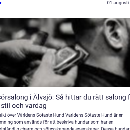
n
01 augusti
sörsalong i Älvsjö: Så hittar du rätt salong 
 stil och vardag
sikt över Världens Sötaste Hund Världens Sötaste Hund är en
mning som används för att beskriva hundar som har en
tståndlig charm och sötesskapande egenskaper. Dessa hundar