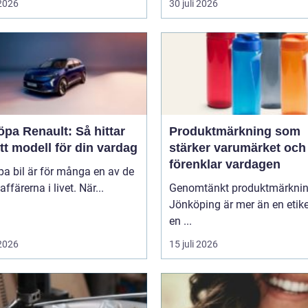
 2026
30 juli 2026
öpa Renault: Så hittar
Produktmärkning som
tt modell för din vardag
stärker varumärket och
förenklar vardagen
pa bil är för många en av de
affärerna i livet. När...
Genomtänkt produktmärkni
Jönköping är mer än en etike
en ...
 2026
15 juli 2026