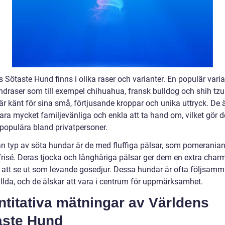
 Sötaste Hund finns i olika raser och varianter. En populär varia
draser som till exempel chihuahua, fransk bulldog och shih tzu
är känt för sina små, förtjusande kroppar och unika uttryck. De 
vara mycket familjevänliga och enkla att ta hand om, vilket gör 
 populära bland privatpersoner.
n typ av söta hundar är de med fluffiga pälsar, som pomerania
frisé. Deras tjocka och långhåriga pälsar ger dem en extra char
 att se ut som levande gosedjur. Dessa hundar är ofta följsam
yllda, och de älskar att vara i centrum för uppmärksamhet.
titativa mätningar av Världens
aste Hund