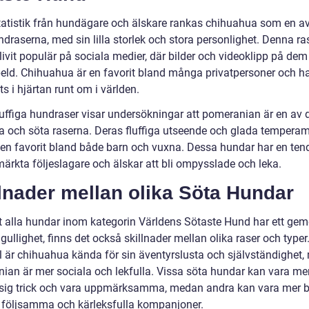
statistik från hundägare och älskare rankas chihuahua som en a
draserna, med sin lilla storlek och stora personlighet. Denna ra
ivit populär på sociala medier, där bilder och videoklipp på dem
eld. Chihuahua är en favorit bland många privatpersoner och ha
ts i hjärtan runt om i världen.
luffiga hundraser visar undersökningar att pomeranian är en av 
a och söta raserna. Deras fluffiga utseende och glada temperam
l en favorit bland både barn och vuxna. Dessa hundar har en ten
märkta följeslagare och älskar att bli ompysslade och leka.
lnader mellan olika Söta Hundar
tt alla hundar inom kategorin Världens Sötaste Hund har ett g
gullighet, finns det också skillnader mellan olika raser och typer.
 är chihuahua kända för sin äventyrslusta och självständighet
ian är mer sociala och lekfulla. Vissa söta hundar kan vara mer 
a sig trick och vara uppmärksamma, medan andra kan vara mer
a följsamma och kärleksfulla kompanjoner.