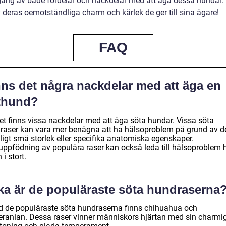
ng av både fördelar och nackdelar med att äga dessa hundar. 
 deras oemotståndliga charm och kärlek de ger till sina ägare!
FAQ
nns det några nackdelar med att äga en
thund?
det finns vissa nackdelar med att äga söta hundar. Vissa söta
raser kan vara mer benägna att ha hälsoproblem på grund av d
ligt små storlek eller specifika anatomiska egenskaper.
uppfödning av populära raser kan också leda till hälsoproblem 
 i stort.
lka är de populäraste söta hundraserna
d de populäraste söta hundraserna finns chihuahua och
ranian. Dessa raser vinner människors hjärtan med sin charmi