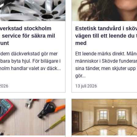
verkstad stockholm
Estetisk tandvård i skö
 service för säkra mil
vägen till ett leende du 
runt
med
dern däckverkstad gör mer
Ett leende märks direkt. Må
 bara byta hjul. För bilägare i
människor i Skövde funderar
olm handlar valet av däck...
sina tänder, men skjuter upp 
gör...
 2026
13 juli 2026