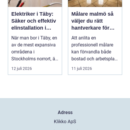
Elektriker i Täby:
Målare malmö så
Säker och effektiv
väljer du rätt
elinstallation i
hantverkare för
norrort
hem och företag
När man bor i Täby, en
Att anlita en
av de mest expansiva
professionell målare
områdena i
kan förvandla både
Stockholms norrort, är
bostad och arbetsplats
b...
på kort tid. Färger, yt...
12 juli 2026
11 juli 2026
Adress