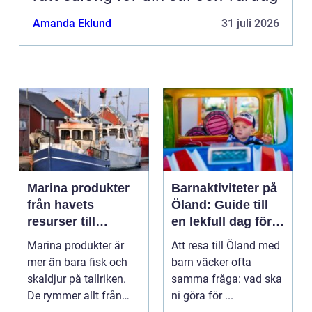
Amanda Eklund
31 juli 2026
Marina produkter
Barnaktiviteter på
från havets
Öland: Guide till
resurser till
en lekfull dag för
hållbara
hela familjen
Marina produkter är
Att resa till Öland med
upplevelser
mer än bara fisk och
barn väcker ofta
skaldjur på tallriken.
samma fråga: vad ska
De rymmer allt från
ni göra för ...