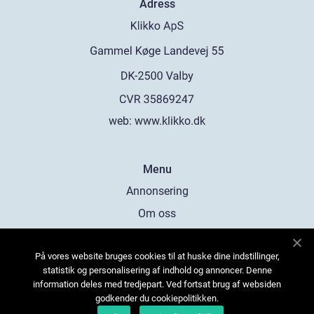
Adress
web:
www.klikko.dk
Menu
Annonsering
Om oss
Cookies
På vores website bruges cookies til at huske dine indstillinger,
Kontakta oss
statistik og personalisering af indhold og annoncer. Denne
Sitemap
information deles med tredjepart. Ved fortsat brug af websiden
godkender du cookiepolitikken.