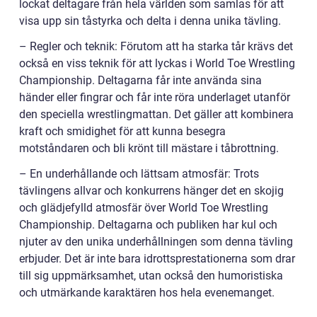
lockat deltagare från hela världen som samlas för att
visa upp sin tåstyrka och delta i denna unika tävling.
– Regler och teknik: Förutom att ha starka tår krävs det
också en viss teknik för att lyckas i World Toe Wrestling
Championship. Deltagarna får inte använda sina
händer eller fingrar och får inte röra underlaget utanför
den speciella wrestlingmattan. Det gäller att kombinera
kraft och smidighet för att kunna besegra
motståndaren och bli krönt till mästare i tåbrottning.
– En underhållande och lättsam atmosfär: Trots
tävlingens allvar och konkurrens hänger det en skojig
och glädjefylld atmosfär över World Toe Wrestling
Championship. Deltagarna och publiken har kul och
njuter av den unika underhållningen som denna tävling
erbjuder. Det är inte bara idrottsprestationerna som drar
till sig uppmärksamhet, utan också den humoristiska
och utmärkande karaktären hos hela evenemanget.