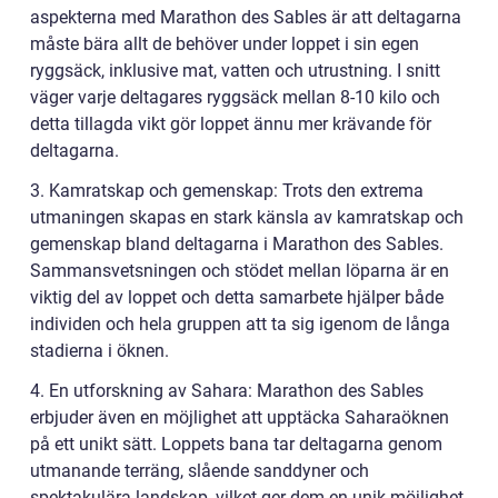
aspekterna med Marathon des Sables är att deltagarna
måste bära allt de behöver under loppet i sin egen
ryggsäck, inklusive mat, vatten och utrustning. I snitt
väger varje deltagares ryggsäck mellan 8-10 kilo och
detta tillagda vikt gör loppet ännu mer krävande för
deltagarna.
3. Kamratskap och gemenskap: Trots den extrema
utmaningen skapas en stark känsla av kamratskap och
gemenskap bland deltagarna i Marathon des Sables.
Sammansvetsningen och stödet mellan löparna är en
viktig del av loppet och detta samarbete hjälper både
individen och hela gruppen att ta sig igenom de långa
stadierna i öknen.
4. En utforskning av Sahara: Marathon des Sables
erbjuder även en möjlighet att upptäcka Saharaöknen
på ett unikt sätt. Loppets bana tar deltagarna genom
utmanande terräng, slående sanddyner och
spektakulära landskap, vilket ger dem en unik möjlighet