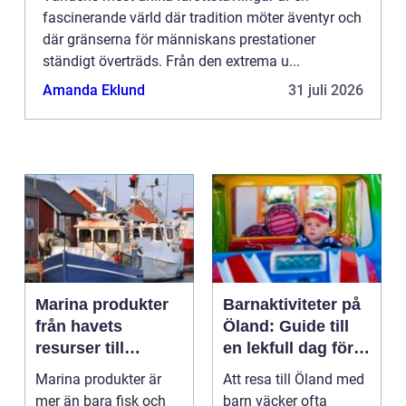
fascinerande värld där tradition möter äventyr och
där gränserna för människans prestationer
ständigt överträds. Från den extrema u...
Amanda Eklund
31 juli 2026
Marina produkter
Barnaktiviteter på
från havets
Öland: Guide till
resurser till
en lekfull dag för
hållbara
hela familjen
Marina produkter är
Att resa till Öland med
upplevelser
mer än bara fisk och
barn väcker ofta