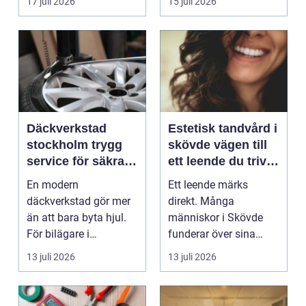
17 juli 2026
15 juli 2026
Däckverkstad
Estetisk tandvård i
stockholm trygg
skövde vägen till
service för säkra
ett leende du trivs
mil året runt
med
En modern
Ett leende märks
däckverkstad gör mer
direkt. Många
än att bara byta hjul.
människor i Skövde
För bilägare i
funderar över sina
Stockholm handlar
tänder, men skjuter
13 juli 2026
13 juli 2026
valet av däck...
upp att gör...