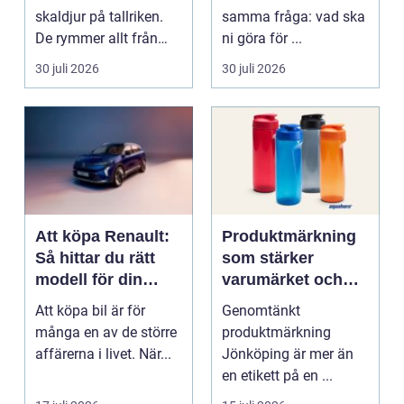
skaldjur på tallriken.
samma fråga: vad ska
De rymmer allt från
ni göra för ...
mat och hälsa ti...
30 juli 2026
30 juli 2026
Att köpa Renault:
Produktmärkning
Så hittar du rätt
som stärker
modell för din
varumärket och
vardag
förenklar vardagen
Att köpa bil är för
Genomtänkt
många en av de större
produktmärkning
affärerna i livet. När...
Jönköping är mer än
en etikett på en ...