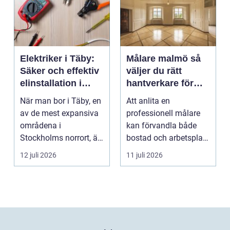
Elektriker i Täby:
Målare malmö så
Säker och effektiv
väljer du rätt
elinstallation i
hantverkare för
norrort
hem och företag
När man bor i Täby, en
Att anlita en
av de mest expansiva
professionell målare
områdena i
kan förvandla både
Stockholms norrort, är
bostad och arbetsplats
b...
på kort tid. Färger, yt...
12 juli 2026
11 juli 2026