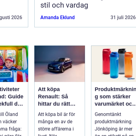
stil och vardag
gusti 2026
Amanda Eklund
31 juli 2026
iviteter
Att köpa
Produktmärkni
nd: Guide
Renault: Så
g som stärker
lekfull dag
hittar du rätt
varumärket och
a familjen
modell för din
förenklar
till Öland
Att köpa bil är för
Genomtänkt
vardag
vardagen
n väcker
många en av de
produktmärkning
mma fråga:
större affärerna i
Jönköping är mer