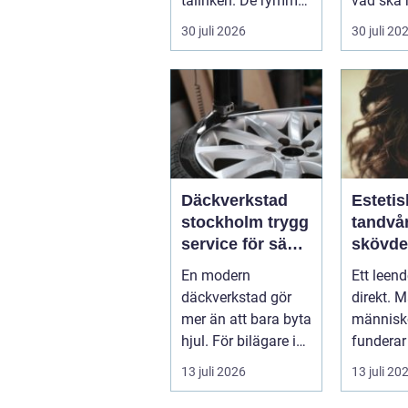
tallriken. De rymmer
vad ska 
allt från mat och
...
30 juli 2026
30 juli 20
hälsa ti...
Däckverkstad
Estetis
stockholm trygg
tandvår
service för säkra
skövde väge
mil året runt
till ett
En modern
Ett leen
trivs 
däckverkstad gör
direkt. 
mer än att bara byta
människo
hjul. För bilägare i
funderar
Stockholm handlar
tänder, 
13 juli 2026
13 juli 20
valet av däck...
upp att g