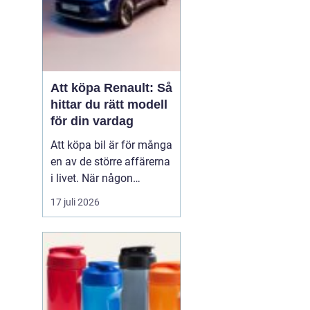
Att köpa Renault: Så
hittar du rätt modell
för din vardag
Att köpa bil är för många
en av de större affärerna
i livet. När någon
funderar på att köpa
17 juli 2026
Renault Skåne
handl...