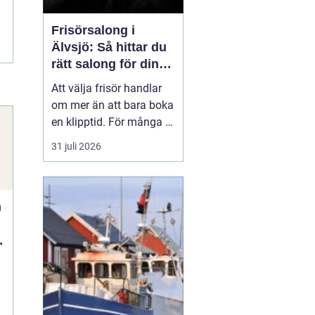
Frisörsalong i
Älvsjö: Så hittar du
rätt salong för din
stil och vardag
Att välja frisör handlar
om mer än att bara boka
en klipptid. För många är
frisörbesöket en paus i
31 juli 2026
vardagen, en chans att
förnya sig eller bara
känna sig mer som sig
n
själv. I Älvsjö fi...