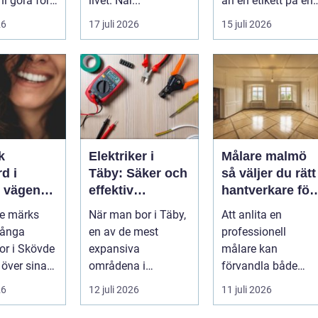
ni göra för
livet. När...
än en etikett på en
...
26
17 juli 2026
15 juli 2026
k
Elektriker i
Målare malmö
d i
Täby: Säker och
så väljer du rätt
n
effektiv
hantverkare för
 leende du
elinstallation i
hem och företa
de märks
När man bor i Täby,
Att anlita en
med
norrort
Många
en av de mest
professionell
r i Skövde
expansiva
målare kan
 över sina
områdena i
förvandla både
men skjuter
Stockholms norrort,
bostad och
26
12 juli 2026
11 juli 2026
ör...
är b...
arbetsplats på kort
tid. Färger, yt...