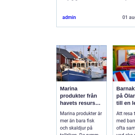
admin
01 au
Marina
Barnakt
produkter från
på Öla
havets resurser
till en 
till hållbara
för hel
Marina produkter är
Att resa 
upplevelser
mer än bara fisk
med bar
och skaldjur på
ofta sa