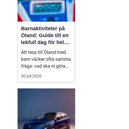
Barnaktiviteter på
Öland: Guide till en
lekfull dag för hela
familjen
Att resa till Öland med
barn väcker ofta samma
fråga: vad ska ni göra
för att alla ska trivas,
30 juli 2026
oavsett ålder och
energinivå? Ön har en
unik kombination av
natur, lek och lugn, och
är full av upplevelser...