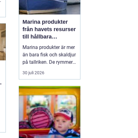
Marina produkter
från havets resurser
till hållbara
upplevelser
Marina produkter är mer
än bara fisk och skaldjur
på tallriken. De rymmer
allt från mat och hälsa
30 juli 2026
till friluftsliv, kultur och
besöksnäring. I kustnära
g
områden spelar havet en
central roll för både
ekonomi och livskvalitet.
När fler söker sig mot
nat...