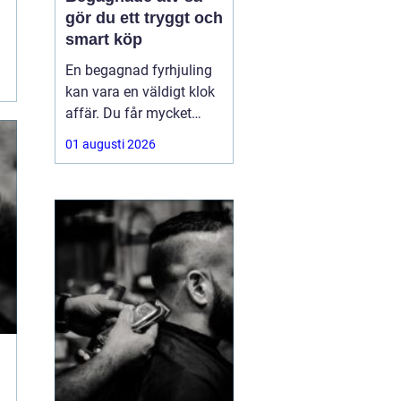
gör du ett tryggt och
smart köp
En begagnad fyrhjuling
kan vara en väldigt klok
affär. Du får mycket
funktion för pengarna
01 augusti 2026
och slipper den största
värdeminskningen som
ofta kommer direkt när
en maskin är ny.
Samtidigt kräver ett
andrahandsköp mer
eftertanke. Den som vill
köpa