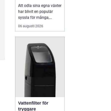
Att odla sina egna växter
har blivit en populär
syssla för många,
oavsett om det handlar
06 augusti 2026
om att ha en prunkande
trädgård, en kolonilott
eller en liten
balkongträdgård i stan.
En av de mest effektiva
och este...
Vattenfilter för
tryggare