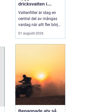
dricksvatten i
vardagen
Vattenfilter är idag en
central del av mångas
vardag när allt fler börjar
fundera på kvaliteten på
01 augusti 2026
vattnet som kommer ur
kranaen. Många tar rent
vatten för givet, men
skillnader i vattenkvalitet
mellan olika områden
kan vara stora. Vissa har
hårt vat...
Begagnade atv så