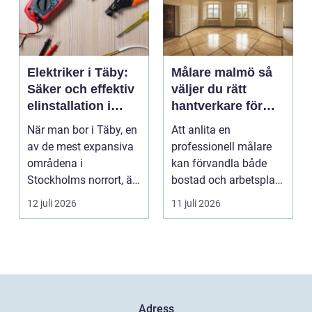
Elektriker i Täby:
Målare malmö så
Säker och effektiv
väljer du rätt
elinstallation i
hantverkare för
norrort
hem och företag
När man bor i Täby, en
Att anlita en
av de mest expansiva
professionell målare
områdena i
kan förvandla både
Stockholms norrort, är
bostad och arbetsplats
b...
på kort tid. Färger, yt...
12 juli 2026
11 juli 2026
Adress