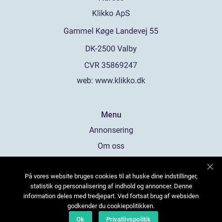
web:
www.klikko.dk
Menu
Annonsering
Om oss
Cookies
På vores website bruges cookies til at huske dine indstillinger,
Kontakta oss
statistik og personalisering af indhold og annoncer. Denne
Sitemap
information deles med tredjepart. Ved fortsat brug af websiden
godkender du cookiepolitikken.
Ok
Privatlivspolitik