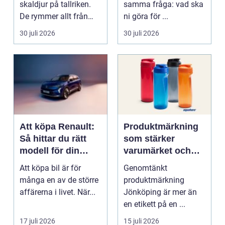
skaldjur på tallriken.
samma fråga: vad ska
De rymmer allt från
ni göra för ...
mat och hälsa ti...
30 juli 2026
30 juli 2026
Att köpa Renault:
Produktmärkning
Så hittar du rätt
som stärker
modell för din
varumärket och
vardag
förenklar vardagen
Att köpa bil är för
Genomtänkt
många en av de större
produktmärkning
affärerna i livet. När...
Jönköping är mer än
en etikett på en ...
17 juli 2026
15 juli 2026