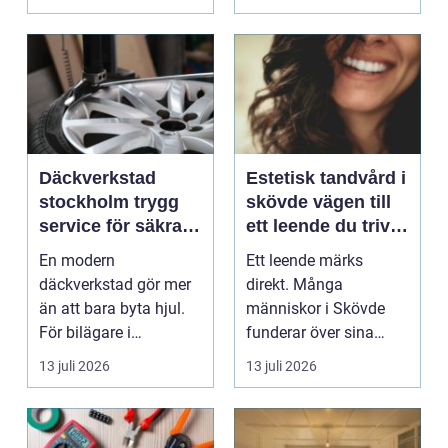
Däckverkstad
Estetisk tandvård i
stockholm trygg
skövde vägen till
service för säkra
ett leende du trivs
mil året runt
med
En modern
Ett leende märks
däckverkstad gör mer
direkt. Många
än att bara byta hjul.
människor i Skövde
För bilägare i
funderar över sina
Stockholm handlar
tänder, men skjuter
13 juli 2026
13 juli 2026
valet av däck...
upp att gör...