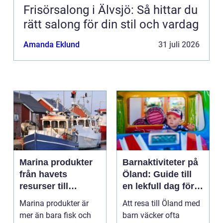
Frisörsalong i Älvsjö: Så hittar du
rätt salong för din stil och vardag
Amanda Eklund
31 juli 2026
Marina produkter
Barnaktiviteter på
från havets
Öland: Guide till
resurser till
en lekfull dag för
hållbara
hela familjen
Marina produkter är
Att resa till Öland med
upplevelser
mer än bara fisk och
barn väcker ofta