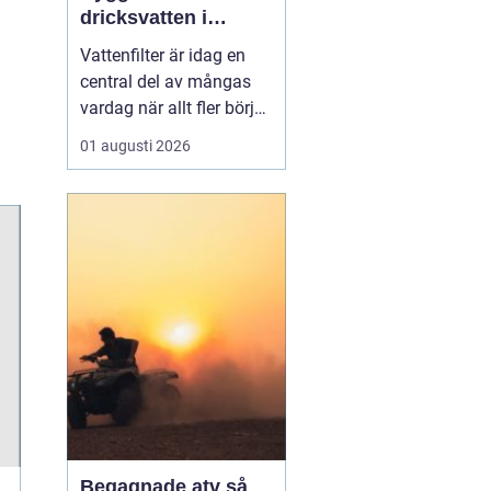
dricksvatten i
vardagen
Vattenfilter är idag en
central del av mångas
vardag när allt fler börjar
fundera på kvaliteten på
01 augusti 2026
vattnet som kommer ur
kranaen. Många tar rent
vatten för givet, men
skillnader i vattenkvalitet
mellan olika områden
kan vara stora. Vissa har
hårt vat...
Begagnade atv så