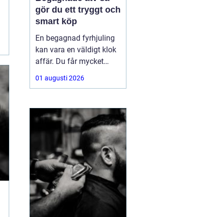
gör du ett tryggt och
smart köp
En begagnad fyrhjuling
kan vara en väldigt klok
affär. Du får mycket
funktion för pengarna
01 augusti 2026
och slipper den största
värdeminskningen som
ofta kommer direkt när
en maskin är ny.
Samtidigt kräver ett
andrahandsköp mer
eftertanke. Den som vill
köpa