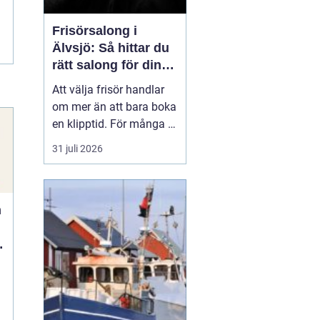
Frisörsalong i
Älvsjö: Så hittar du
rätt salong för din
stil och vardag
Att välja frisör handlar
om mer än att bara boka
en klipptid. För många är
frisörbesöket en paus i
31 juli 2026
vardagen, en chans att
förnya sig eller bara
känna sig mer som sig
n
själv. I Älvsjö fi...