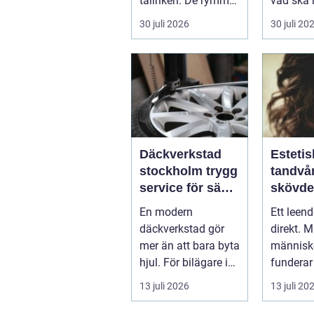
tallriken. De rymmer
vad ska 
allt från mat och
...
30 juli 2026
30 juli 20
hälsa ti...
Däckverkstad
Estetis
stockholm trygg
tandvår
service för säkra
skövde väge
mil året runt
till ett
En modern
Ett leen
trivs 
däckverkstad gör
direkt. 
mer än att bara byta
människo
hjul. För bilägare i
funderar
Stockholm handlar
tänder, 
13 juli 2026
13 juli 20
valet av däck...
upp att g