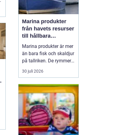
Marina produkter
från havets resurser
till hållbara
upplevelser
Marina produkter är mer
än bara fisk och skaldjur
på tallriken. De rymmer
allt från mat och hälsa
30 juli 2026
till friluftsliv, kultur och
besöksnäring. I kustnära
g
områden spelar havet en
central roll för både
ekonomi och livskvalitet.
När fler söker sig mot
nat...