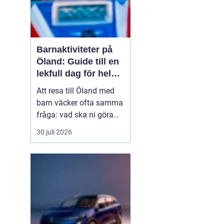
Barnaktiviteter på
Öland: Guide till en
lekfull dag för hela
familjen
Att resa till Öland med
barn väcker ofta samma
fråga: vad ska ni göra
för att alla ska trivas,
30 juli 2026
oavsett ålder och
energinivå? Ön har en
unik kombination av
natur, lek och lugn, och
är full av upplevelser...