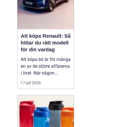
Att köpa Renault: Så
hittar du rätt modell
för din vardag
Att köpa bil är för många
en av de större affärerna
i livet. När någon
funderar på att köpa
17 juli 2026
Renault Skåne
handl...