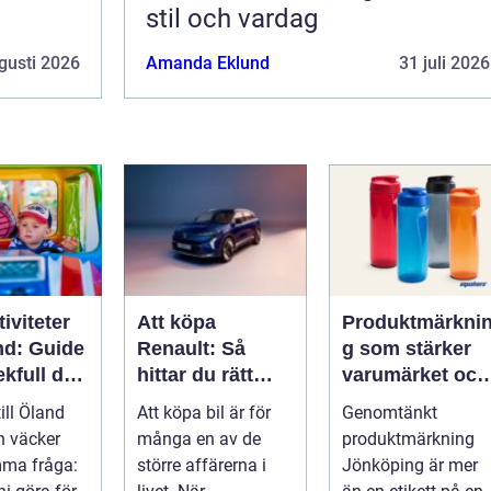
stil och vardag
gusti 2026
Amanda Eklund
31 juli 2026
iviteter
Att köpa
Produktmärkni
nd: Guide
Renault: Så
g som stärker
lekfull dag
hittar du rätt
varumärket och
a familjen
modell för din
förenklar
till Öland
Att köpa bil är för
Genomtänkt
vardag
vardagen
n väcker
många en av de
produktmärkning
mma fråga:
större affärerna i
Jönköping är mer