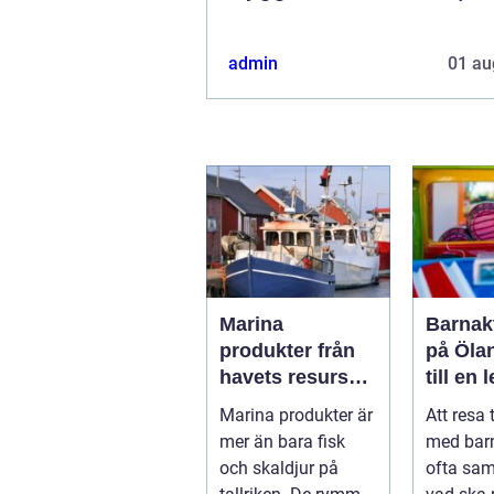
admin
01 au
Marina
Barnakt
produkter från
på Öla
havets resurser
till en 
till hållbara
för hel
Marina produkter är
Att resa 
upplevelser
mer än bara fisk
med bar
och skaldjur på
ofta sa