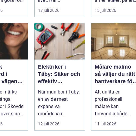
ni göra för
livet. När...
än en etikett på en
...
26
17 juli 2026
15 juli 2026
k
Elektriker i
Målare malmö
d i
Täby: Säker och
så väljer du rätt
n
effektiv
hantverkare för
 leende du
elinstallation i
hem och företa
de märks
När man bor i Täby,
Att anlita en
med
norrort
Många
en av de mest
professionell
r i Skövde
expansiva
målare kan
 över sina
områdena i
förvandla både
men skjuter
Stockholms norrort,
bostad och
26
12 juli 2026
11 juli 2026
ör...
är b...
arbetsplats på kort
tid. Färger, yt...