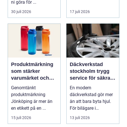
ni göra för ...
30 juli 2026
17 juli 2026
Produktmärkning
Däckverkstad
som stärker
stockholm trygg
varumärket och
service för säkra
förenklar vardagen
mil året runt
Genomtänkt
En modern
produktmärkning
däckverkstad gör mer
Jönköping är mer än
än att bara byta hjul.
en etikett på en ...
För bilägare i
Stockholm handlar
15 juli 2026
13 juli 2026
valet av däck...