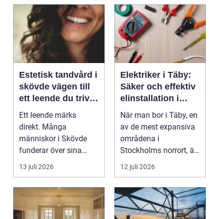
Estetisk tandvård i
Elektriker i Täby:
skövde vägen till
Säker och effektiv
ett leende du trivs
elinstallation i
med
norrort
Ett leende märks
När man bor i Täby, en
direkt. Många
av de mest expansiva
människor i Skövde
områdena i
funderar över sina
Stockholms norrort, är
tänder, men skjuter
b...
13 juli 2026
12 juli 2026
upp att gör...