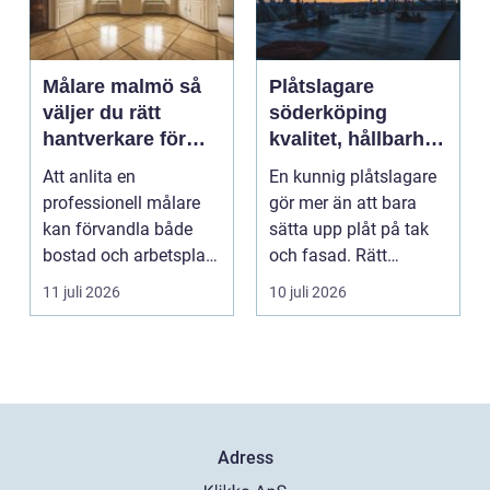
Målare malmö så
Plåtslagare
väljer du rätt
söderköping
hantverkare för
kvalitet, hållbarhet
hem och företag
och tryggt
Att anlita en
En kunnig plåtslagare
takarbete
professionell målare
gör mer än att bara
kan förvandla både
sätta upp plåt på tak
bostad och arbetsplats
och fasad. Rätt
på kort tid. Färger, yt...
plåtarbeten skyddar ...
11 juli 2026
10 juli 2026
Adress