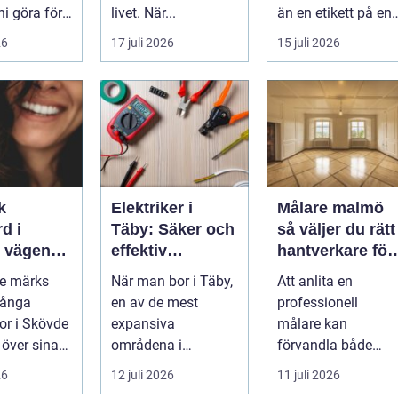
ni göra för
livet. När...
än en etikett på en
...
26
17 juli 2026
15 juli 2026
k
Elektriker i
Målare malmö
d i
Täby: Säker och
så väljer du rätt
n
effektiv
hantverkare för
 leende du
elinstallation i
hem och företa
de märks
När man bor i Täby,
Att anlita en
med
norrort
Många
en av de mest
professionell
r i Skövde
expansiva
målare kan
 över sina
områdena i
förvandla både
men skjuter
Stockholms norrort,
bostad och
26
12 juli 2026
11 juli 2026
ör...
är b...
arbetsplats på kort