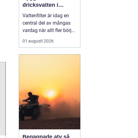
dricksvatten i
vardagen
Vattenfilter är idag en
central del av mångas
vardag när allt fler börjar
fundera på kvaliteten på
01 augusti 2026
vattnet som kommer ur
kranaen. Många tar rent
vatten för givet, men
skillnader i vattenkvalitet
mellan olika områden
kan vara stora. Vissa har
hårt vat...
Begagnade atv så