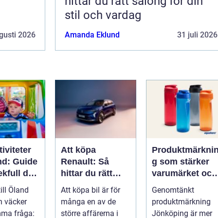
hittar du rätt salong för din
stil och vardag
gusti 2026
Amanda Eklund
31 juli 2026
iviteter
Att köpa
Produktmärkni
nd: Guide
Renault: Så
g som stärker
lekfull dag
hittar du rätt
varumärket och
a familjen
modell för din
förenklar
till Öland
Att köpa bil är för
Genomtänkt
vardag
vardagen
n väcker
många en av de
produktmärkning
mma fråga:
större affärerna i
Jönköping är mer