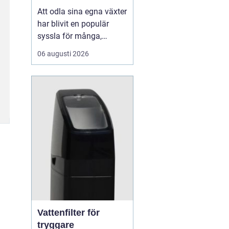
Att odla sina egna växter
har blivit en populär
syssla för många,
oavsett om det handlar
06 augusti 2026
om att ha en prunkande
trädgård, en kolonilott
eller en liten
balkongträdgård i stan.
En av de mest effektiva
och este...
Vattenfilter för
tryggare