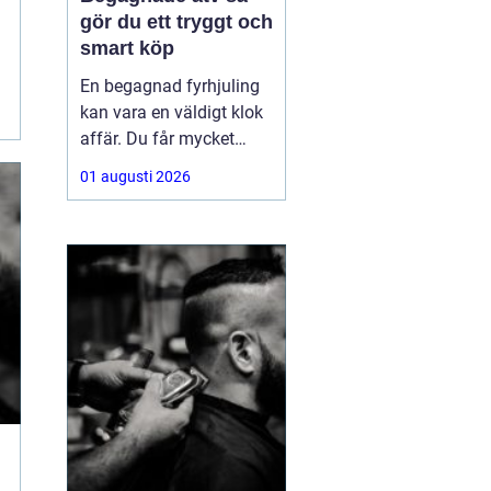
gör du ett tryggt och
smart köp
En begagnad fyrhjuling
kan vara en väldigt klok
affär. Du får mycket
funktion för pengarna
01 augusti 2026
och slipper den största
värdeminskningen som
ofta kommer direkt när
en maskin är ny.
Samtidigt kräver ett
andrahandsköp mer
eftertanke. Den som vill
köpa