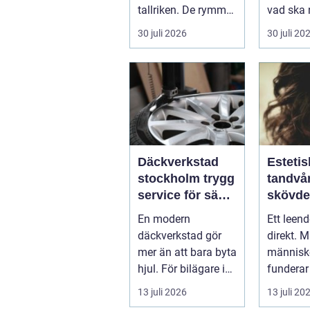
tallriken. De rymmer
vad ska 
allt från mat och
...
30 juli 2026
30 juli 20
hälsa ti...
Däckverkstad
Estetis
stockholm trygg
tandvår
service för säkra
skövde väge
mil året runt
till ett
En modern
Ett leen
trivs 
däckverkstad gör
direkt. 
mer än att bara byta
människo
hjul. För bilägare i
funderar
Stockholm handlar
tänder, 
13 juli 2026
13 juli 20
valet av däck...
upp att g