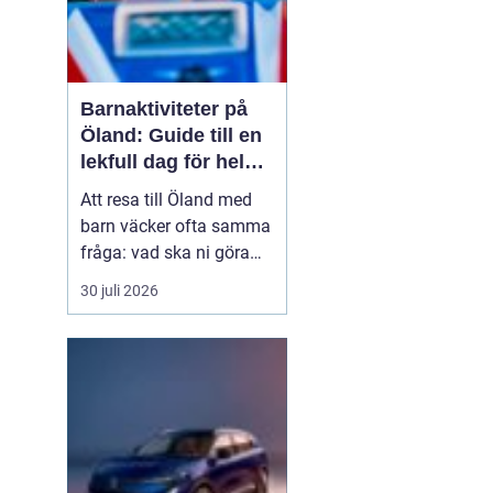
Barnaktiviteter på
Öland: Guide till en
lekfull dag för hela
familjen
Att resa till Öland med
barn väcker ofta samma
fråga: vad ska ni göra
för att alla ska trivas,
30 juli 2026
oavsett ålder och
energinivå? Ön har en
unik kombination av
natur, lek och lugn, och
är full av upplevelser...