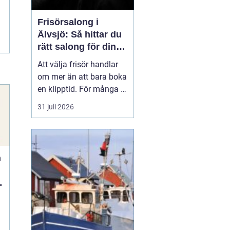
Frisörsalong i
Älvsjö: Så hittar du
rätt salong för din
stil och vardag
Att välja frisör handlar
om mer än att bara boka
en klipptid. För många är
frisörbesöket en paus i
31 juli 2026
vardagen, en chans att
förnya sig eller bara
känna sig mer som sig
själv. I Älvsjö fi...
n