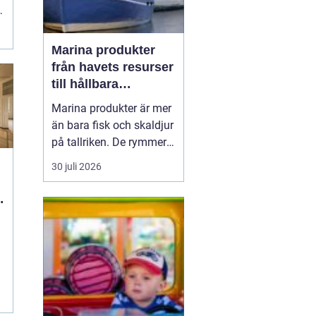
Marina produkter
från havets resurser
till hållbara
upplevelser
Marina produkter är mer
än bara fisk och skaldjur
på tallriken. De rymmer
allt från mat och hälsa
30 juli 2026
till friluftsliv, kultur och
besöksnäring. I kustnära
områden spelar havet en
g
central roll för både
ekonomi och livskvalitet.
När fler söker sig mot
nat...