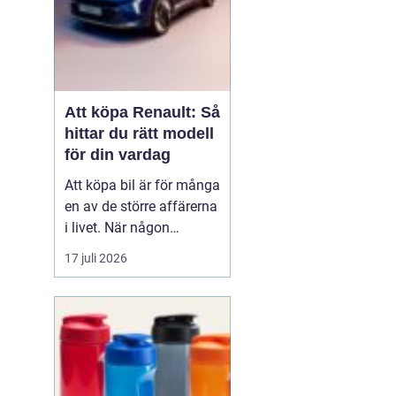
Att köpa Renault: Så
hittar du rätt modell
för din vardag
Att köpa bil är för många
en av de större affärerna
i livet. När någon
funderar på att köpa
17 juli 2026
Renault Skåne
handl...