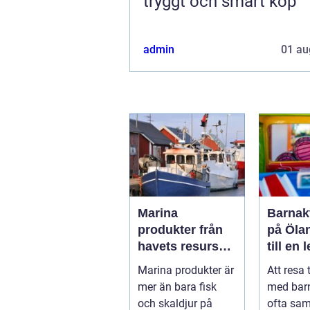
tryggt och smart köp
admin
01 au
Marina
Barnakt
produkter från
på Öla
havets resurser
till en 
till hållbara
för hel
Marina produkter är
Att resa 
upplevelser
mer än bara fisk
med bar
och skaldjur på
ofta sa