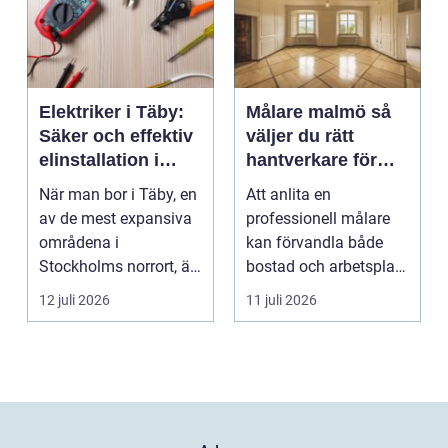
Elektriker i Täby:
Målare malmö så
Säker och effektiv
väljer du rätt
elinstallation i
hantverkare för
norrort
hem och företag
När man bor i Täby, en
Att anlita en
av de mest expansiva
professionell målare
områdena i
kan förvandla både
Stockholms norrort, är
bostad och arbetsplats
b...
på kort tid. Färger, yt...
12 juli 2026
11 juli 2026