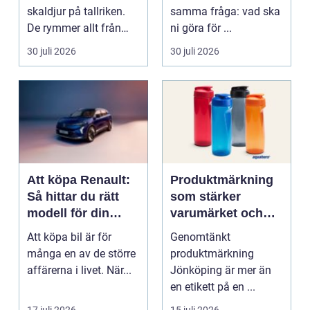
skaldjur på tallriken.
samma fråga: vad ska
De rymmer allt från
ni göra för ...
mat och hälsa ti...
30 juli 2026
30 juli 2026
Att köpa Renault:
Produktmärkning
Så hittar du rätt
som stärker
modell för din
varumärket och
vardag
förenklar vardagen
Att köpa bil är för
Genomtänkt
många en av de större
produktmärkning
affärerna i livet. När...
Jönköping är mer än
en etikett på en ...