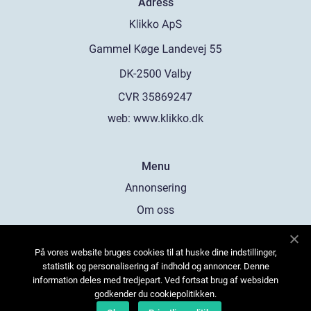
Adress
web:
www.klikko.dk
Menu
Annonsering
Om oss
Cookies
På vores website bruges cookies til at huske dine indstillinger,
Kontakta oss
statistik og personalisering af indhold og annoncer. Denne
Sitemap
information deles med tredjepart. Ved fortsat brug af websiden
godkender du cookiepolitikken.