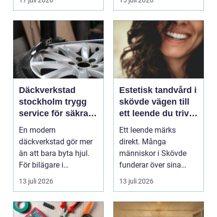
17 juli 2026
15 juli 2026
Däckverkstad
Estetisk tandvård i
stockholm trygg
skövde vägen till
service för säkra
ett leende du trivs
mil året runt
med
En modern
Ett leende märks
däckverkstad gör mer
direkt. Många
än att bara byta hjul.
människor i Skövde
För bilägare i
funderar över sina
Stockholm handlar
tänder, men skjuter
13 juli 2026
13 juli 2026
valet av däck...
upp att gör...