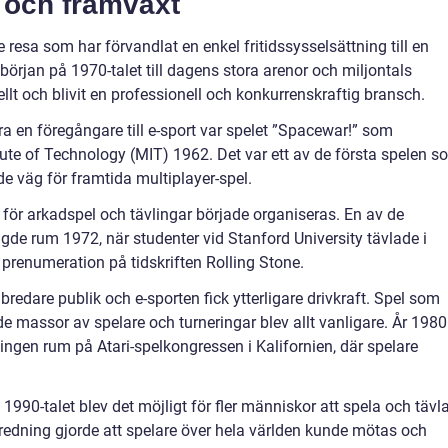
a och framväxt
 resa som har förvandlat en enkel fritidssysselsättning till en
örjan på 1970-talet till dagens stora arenor och miljontals
llt och blivit en professionell och konkurrenskraftig bransch.
a en föregångare till e-sport var spelet ”Spacewar!” som
ute of Technology (MIT) 1962. Det var ett av de första spelen s
de väg för framtida multiplayer-spel.
 för arkadspel och tävlingar började organiseras. En av de
gde rum 1972, när studenter vid Stanford University tävlade i
 prenumeration på tidskriften Rolling Stone.
redare publik och e-sporten fick ytterligare drivkraft. Spel som
massor av spelare och turneringar blev allt vanligare. År 1980
lingen rum på Atari-spelkongressen i Kalifornien, där spelare
90-talet blev det möjligt för fler människor att spela och tävl
redning gjorde att spelare över hela världen kunde mötas och