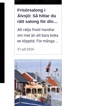
Frisörsalong i
Älvsjö: Så hittar du
rätt salong för din
stil och vardag
Att välja frisör handlar
om mer än att bara boka
en klipptid. För många är
frisörbesöket en paus i
31 juli 2026
vardagen, en chans att
förnya sig eller bara
känna sig mer som sig
själv. I Älvsjö fi...