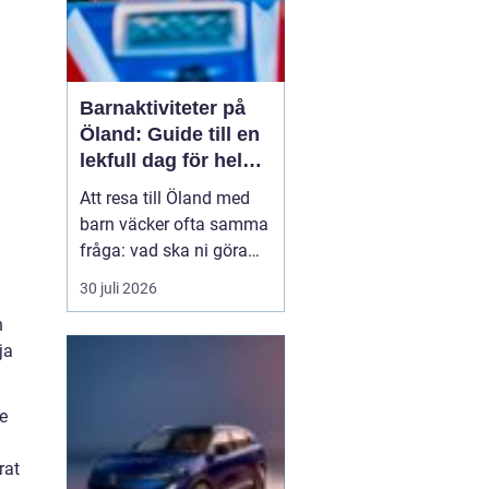
Barnaktiviteter på
Öland: Guide till en
lekfull dag för hela
familjen
Att resa till Öland med
barn väcker ofta samma
fråga: vad ska ni göra
för att alla ska trivas,
30 juli 2026
oavsett ålder och
n
energinivå? Ön har en
ja
unik kombination av
natur, lek och lugn, och
är full av upplevelser...
te
rat