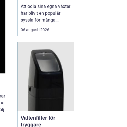
Att odla sina egna växter
har blivit en populär
syssla för många,
oavsett om det handlar
06 augusti 2026
om att ha en prunkande
trädgård, en kolonilott
eller en liten
balkongträdgård i stan.
En av de mest effektiva
och este...
m
kar
nna
ölj
Vattenfilter för
tryggare