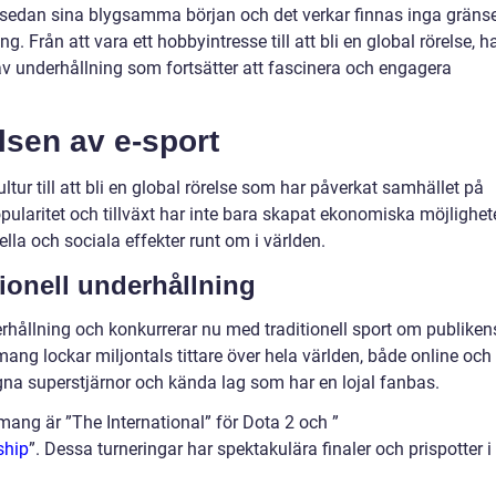
t sedan sina blygsamma början och det verkar finnas inga gräns
ng. Från att vara ett hobbyintresse till att bli en global rörelse, h
av underhållning som fortsätter att fascinera och engagera
lsen av e-sport
ultur till att bli en global rörelse som har påverkat samhället på
opularitet och tillväxt har inte bara skapat ekonomiska möjlighet
lla och sociala effekter runt om i världen.
ionell underhållning
erhållning och konkurrerar nu med traditionell sport om publiken
g lockar miljontals tittare över hela världen, både online och
na superstjärnor och kända lag som har en lojal fanbas.
ang är ”The International” för Dota 2 och ”
ship
”. Dessa turneringar har spektakulära finaler och prispotter i