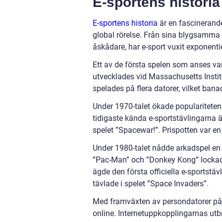
E-sportens histori
E-sportens historia
är en fascinerande
global rörelse. Från sina blygsamma b
åskådare, har e-sport vuxit exponentie
Ett av de första spelen som anses var
utvecklades vid Massachusetts Instit
spelades på flera datorer, vilket bana
Under 1970-talet ökade populariteten
tidigaste kända e-sportstävlingarna ä
spelet ”Spacewar!”. Prispotten var en
Under 1980-talet nådde arkadspel en b
”Pac-Man” och ”Donkey Kong” lockade 
ägde den första officiella e-sportstäv
tävlade i spelet ”Space Invaders”.
Med framväxten av persondatorer på 19
online. Internetuppkopplingarnas utb