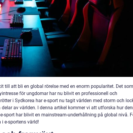
t till att bli en global rörelse med en enorm popularitet. Det so
intresse för ungdomar har nu blivit en professionell och
rötter i Sydkorea har e-sport nu tagit världen med storm och loc
la delar av världen. I denna artikel kommer vi att utforska hur de
 e-sport har blivit en mainstream-underhållning på global nivå. F
i e-sportens värld!