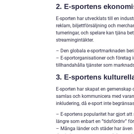
2. E-sportens ekonomi
E-sporten har utvecklats till en indu
reklam, biljettförsäljning och merch
turneringar, och spelare kan tjäna 
streamingintäkter.
– Den globala e-sportmarknaden beräk
– E-sportorganisationer och företag in
tillhandahålla tjänster som marknad
3. E-sportens kulturell
E-sporten har skapat en gemenskap oc
samlas och kommunicera med varandra.
inkludering, då e-sport inte begränsas a
– E-sportens popularitet har gjort at
längre som enbart en ”tidsfördriv” f
– Många länder och städer har även b