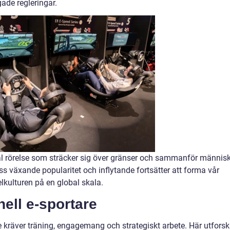
ade regleringar.
obal rörelse som sträcker sig över gränser och sammanför männis
ss växande popularitet och inflytande fortsätter att forma vår
lkulturen på en global skala.
nell e-sportare
e kräver träning, engagemang och strategiskt arbete. Här utforsk