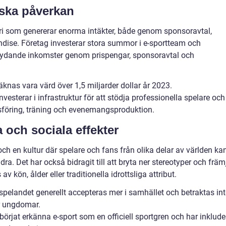
ska påverkan
stri som genererar enorma intäkter, både genom sponsoravtal,
andise. Företag investerar stora summor i e-sportteam och
betydande inkomster genom prispengar, sponsoravtal och
nas vara värd över 1,5 miljarder dollar år 2023.
vesterar i infrastruktur för att stödja professionella spelare och
sföring, träning och evenemangsproduktion.
a och sociala effekter
h en kultur där spelare och fans från olika delar av världen ka
 Det har också bidragit till att bryta ner stereotyper och främ
v kön, ålder eller traditionella idrottsliga attribut.
t spelandet generellt accepteras mer i samhället och betraktas in
ör ungdomar.
örjat erkänna e-sport som en officiell sportgren och har inklude