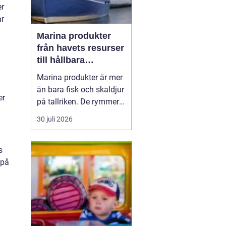
er
ar
Marina produkter
från havets resurser
till hållbara
upplevelser
Marina produkter är mer
än bara fisk och skaldjur
er
på tallriken. De rymmer
allt från mat och hälsa
30 juli 2026
till friluftsliv, kultur och
besöksnäring. I kustnära
s
områden spelar havet en
 på
central roll för både
ekonomi och livskvalitet.
När fler söker sig mot
nat...