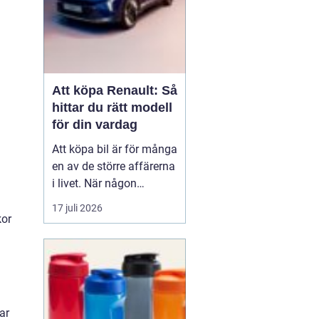
Att köpa Renault: Så
hittar du rätt modell
för din vardag
Att köpa bil är för många
en av de större affärerna
i livet. När någon
funderar på att köpa
17 juli 2026
Renault Skåne
handl...
kor
ar