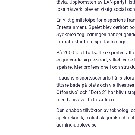
tävla. Uppkomsten av LAN-partytillst
lokalnätverk, blev en viktig social och
En viktig milstolpe för e-sportens fr
Entertainment. Spelet blev oerhört pop
Sydkorea tog ledningen när det gälld
infrastruktur för e-sportsatsningar.
På 2000-talet fortsatte e-sporten att
engagerade sig i e-sport, vilket ledde
spelare. Mer professionell och struktu
I dagens e-sportsscenario hålls stor
tittare både på plats och via livestr
Offensive” och ”Dota 2” har blivit sta
med fans över hela världen.
Den snabba tillväxten av teknologi o
spelmekanik, realistisk grafik och o
gaming-upplevelse.