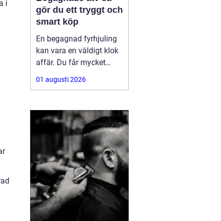
a i
gör du ett tryggt och
smart köp
En begagnad fyrhjuling
kan vara en väldigt klok
affär. Du får mycket
funktion för pengarna
01 augusti 2026
och slipper den största
värdeminskningen som
ofta kommer direkt när
en maskin är ny.
Samtidigt kräver ett
andrahandsköp mer
ar
eftertanke. Den som vill
köpa
rad