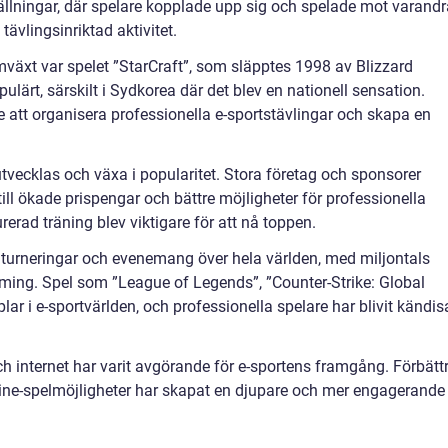
ällningar, där spelare kopplade upp sig och spelade mot varandr
 tävlingsinriktad aktivitet.
amväxt var spelet ”StarCraft”, som släpptes 1998 av Blizzard
ulärt, särskilt i Sydkorea där det blev en nationell sensation.
e att organisera professionella e-sportstävlingar och skapa en
 utvecklas och växa i popularitet. Stora företag och sponsorer
 till ökade prispengar och bättre möjligheter för professionella
rerad träning blev viktigare för att nå toppen.
a turneringar och evenemang över hela världen, med miljontals
eaming. Spel som ”League of Legends”, ”Counter-Strike: Global
plar i e-sportvärlden, och professionella spelare har blivit kändis
ch internet har varit avgörande för e-sportens framgång. Förbätt
nline-spelmöjligheter har skapat en djupare och mer engagerande