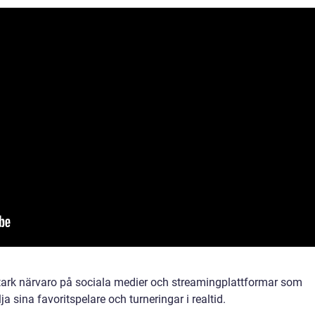
 stark närvaro på sociala medier och streamingplattformar som
 sina favoritspelare och turneringar i realtid.