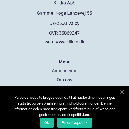
web:
www.klikko.dk
Menu
Annonsering
Om oss
Cookies
På vores website bruges cookies til at huske dine indstillinger,
Kontakta oss
statistik og personalisering af indhold og annoncer. Denne
Sitemap
information deles med tredjepart. Ved fortsat brug af websiden
godkender du cookiepolitikken.
Ok
Privatlivspolitik