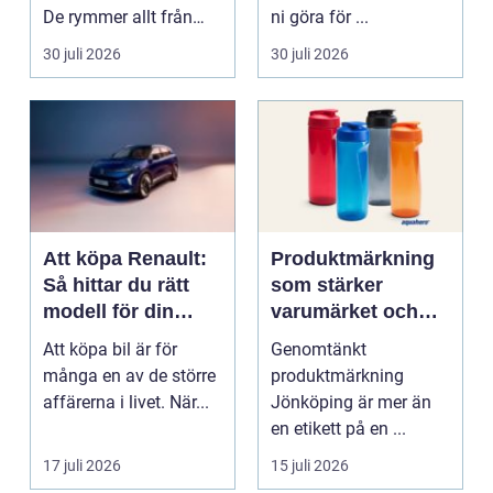
De rymmer allt från
ni göra för ...
mat och hälsa ti...
30 juli 2026
30 juli 2026
Att köpa Renault:
Produktmärkning
Så hittar du rätt
som stärker
modell för din
varumärket och
vardag
förenklar vardagen
Att köpa bil är för
Genomtänkt
många en av de större
produktmärkning
affärerna i livet. När...
Jönköping är mer än
en etikett på en ...
17 juli 2026
15 juli 2026