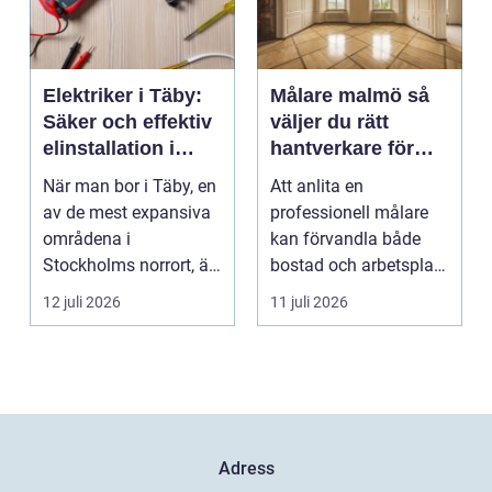
Elektriker i Täby:
Målare malmö så
Säker och effektiv
väljer du rätt
elinstallation i
hantverkare för
norrort
hem och företag
När man bor i Täby, en
Att anlita en
av de mest expansiva
professionell målare
områdena i
kan förvandla både
Stockholms norrort, är
bostad och arbetsplats
b...
på kort tid. Färger, yt...
12 juli 2026
11 juli 2026
Adress