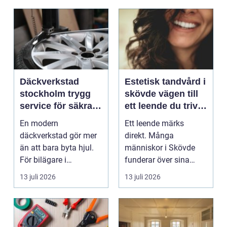
Däckverkstad
Estetisk tandvård i
stockholm trygg
skövde vägen till
service för säkra
ett leende du trivs
mil året runt
med
En modern
Ett leende märks
däckverkstad gör mer
direkt. Många
än att bara byta hjul.
människor i Skövde
För bilägare i
funderar över sina
Stockholm handlar
tänder, men skjuter
13 juli 2026
13 juli 2026
valet av däck...
upp att gör...