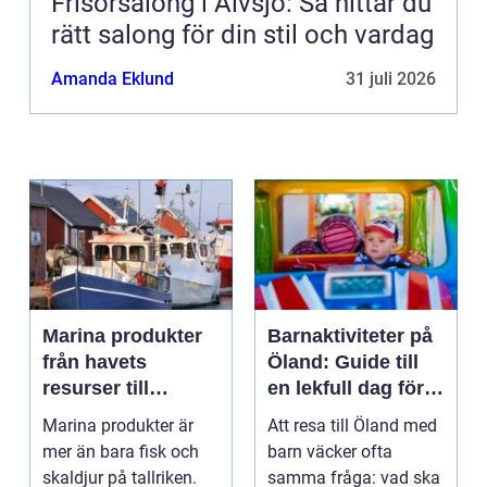
Frisörsalong i Älvsjö: Så hittar du
rätt salong för din stil och vardag
Amanda Eklund
31 juli 2026
Marina produkter
Barnaktiviteter på
från havets
Öland: Guide till
resurser till
en lekfull dag för
hållbara
hela familjen
Marina produkter är
Att resa till Öland med
upplevelser
mer än bara fisk och
barn väcker ofta
skaldjur på tallriken.
samma fråga: vad ska