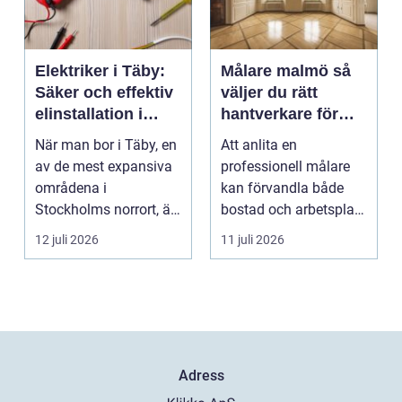
Elektriker i Täby:
Målare malmö så
Säker och effektiv
väljer du rätt
elinstallation i
hantverkare för
norrort
hem och företag
När man bor i Täby, en
Att anlita en
av de mest expansiva
professionell målare
områdena i
kan förvandla både
Stockholms norrort, är
bostad och arbetsplats
b...
på kort tid. Färger, yt...
12 juli 2026
11 juli 2026
Adress