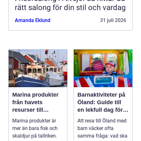
rätt salong för din stil och vardag
Amanda Eklund
31 juli 2026
Marina produkter
Barnaktiviteter på
från havets
Öland: Guide till
resurser till
en lekfull dag för
hållbara
hela familjen
Marina produkter är
Att resa till Öland med
upplevelser
mer än bara fisk och
barn väcker ofta
skaldjur på tallriken.
samma fråga: vad ska