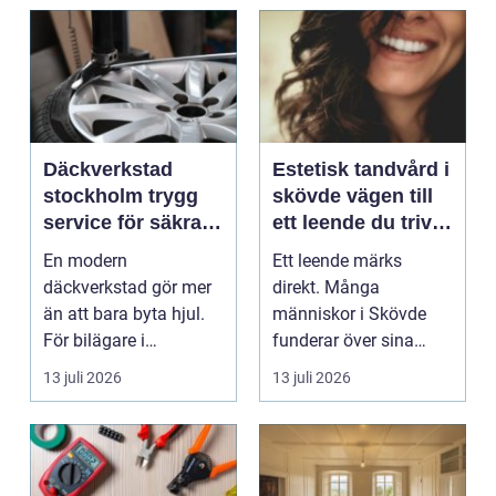
Däckverkstad
Estetisk tandvård i
stockholm trygg
skövde vägen till
service för säkra
ett leende du trivs
mil året runt
med
En modern
Ett leende märks
däckverkstad gör mer
direkt. Många
än att bara byta hjul.
människor i Skövde
För bilägare i
funderar över sina
Stockholm handlar
tänder, men skjuter
13 juli 2026
13 juli 2026
valet av däck...
upp att gör...