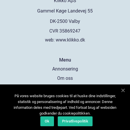
web:
www.klikko.dk
Menu
Annonsering
Om oss
Cookies
På vores website bruges cookies til at huske dine indstillinger,
Kontakta oss
statistik og personalisering af indhold og annoncer. Denne
Sitemap
information deles med tredjepart. Ved fortsat brug af websiden
godkender du cookiepolitikken.
Ok
Privatlivspolitik