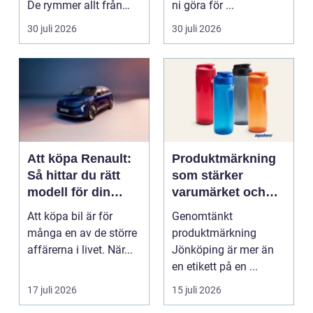
De rymmer allt från
ni göra för ...
mat och hälsa ti...
30 juli 2026
30 juli 2026
Att köpa Renault:
Produktmärkning
Så hittar du rätt
som stärker
modell för din
varumärket och
vardag
förenklar vardagen
Att köpa bil är för
Genomtänkt
många en av de större
produktmärkning
affärerna i livet. När...
Jönköping är mer än
en etikett på en ...
17 juli 2026
15 juli 2026