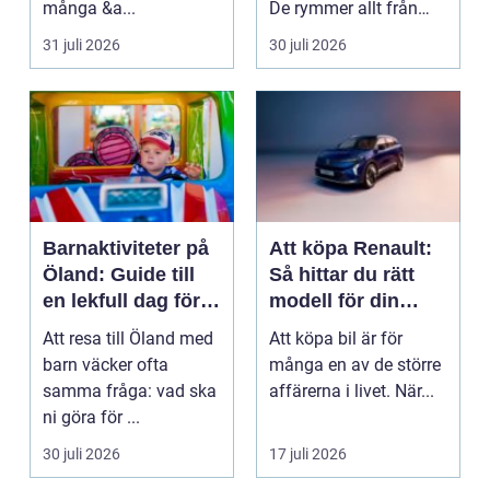
många &a...
De rymmer allt från
mat och hälsa ti...
31 juli 2026
30 juli 2026
Barnaktiviteter på
Att köpa Renault:
Öland: Guide till
Så hittar du rätt
en lekfull dag för
modell för din
hela familjen
vardag
Att resa till Öland med
Att köpa bil är för
barn väcker ofta
många en av de större
samma fråga: vad ska
affärerna i livet. När...
ni göra för ...
30 juli 2026
17 juli 2026