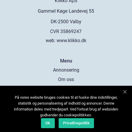
web:
www.klikko.dk
Menu
Annonsering
Om oss
Cookies
På vores website bruges cookies til at huske dine indstillinger,
Kontakta oss
statistik og personalisering af indhold og annoncer. Denne
Sitemap
information deles med tredjepart. Ved fortsat brug af websiden
godkender du cookiepolitikken.
Ok
Privatlivspolitik