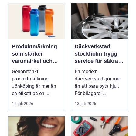
Produktmärkning
Däckverkstad
som stärker
stockholm trygg
varumärket och
service för säkra
förenklar vardagen
mil året runt
Genomtänkt
En modern
produktmärkning
däckverkstad gör mer
Jönköping är mer än
än att bara byta hjul.
en etikett på en ...
För bilägare i
Stockholm handlar
15 juli 2026
13 juli 2026
valet av däck...