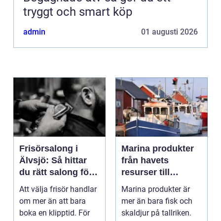
tryggt och smart köp
admin
01 augusti 2026
Frisörsalong i
Marina produkter
Älvsjö: Så hittar
från havets
du rätt salong för
resurser till
din stil och vardag
hållbara
Att välja frisör handlar
Marina produkter är
upplevelser
om mer än att bara
mer än bara fisk och
boka en klipptid. För
skaldjur på tallriken.