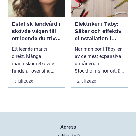
Estetisk tandvård i
Elektriker i Täby:
skövde vägen till
Säker och effektiv
ett leende du trivs
elinstallation i
med
norrort
Ett leende märks
När man bor i Täby, en
direkt. Många
av de mest expansiva
människor i Skövde
områdena i
funderar över sina
Stockholms norrort, är
tänder, men skjuter
b...
13 juli 2026
12 juli 2026
upp att gör...
Adress